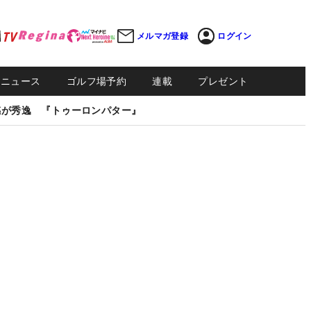
メルマガ登録
ログイン
Sニュース
ゴルフ場予約
連載
プレゼント
感が秀逸 『トゥーロンパター』