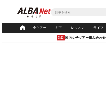
全ツアー
ギア
レッスン
ライフ
国内女子ツアー組み合わせ
注目