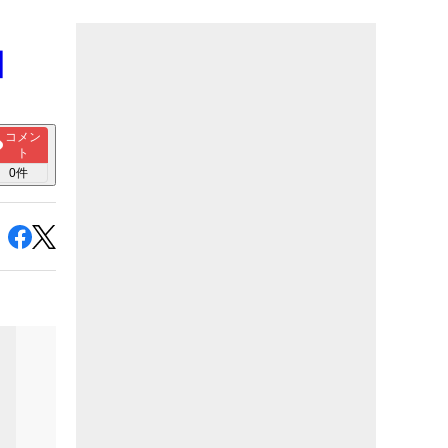
】
コメン
ト
0
件