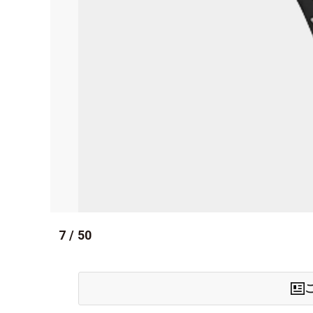
7
/
50