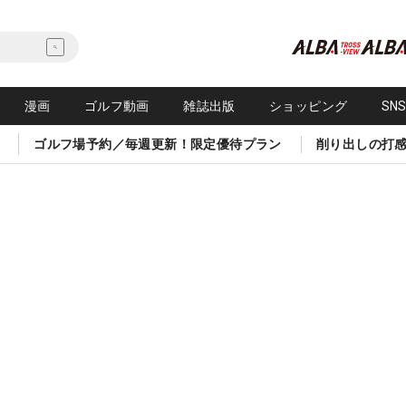
漫画
ゴルフ動画
雑誌出版
ショッピング
SN
ゴルフ場予約／毎週更新！限定優待プラン
削り出しの打