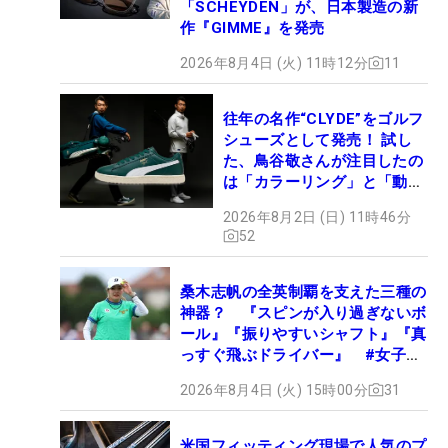
「SCHEYDEN」が、日本製造の新
作『GIMME』を発売
2026年8月4日 (火) 11時12分
11
往年の名作“CLYDE”をゴルフ
シューズとして発売！ 試し
た、鳥谷敬さんが注目したの
は「カラーリング」と「動き
やすさ」
2026年8月2日 (日) 11時46分
52
桑木志帆の全英制覇を支えた三種の
神器？ 『スピンが入り過ぎないボ
ール』『振りやすいシャフト』『真
っすぐ飛ぶドライバー』 #女子プ
ロセッティング
2026年8月4日 (火) 15時00分
31
米国フィッティング現場で人気のプ