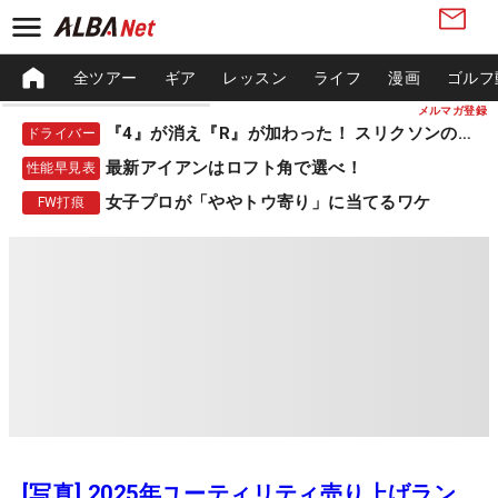
全ツアー
ギア
レッスン
ライフ
漫画
ゴルフ
メルマガ登録
『4』が消え『R』が加わった！ スリクソンの新作
ドライバー
最新アイアンはロフト角で選べ！
性能早見表
女子プロが「ややトウ寄り」に当てるワケ
FW打痕
[写真] 2025年ユーティリティ売り上げラン