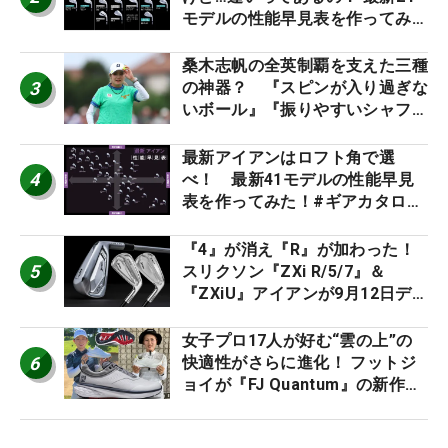
モデルの性能早見表を作ってみ
た #ギアカタログ2026
桑木志帆の全英制覇を支えた三種
3
の神器？ 『スピンが入り過ぎな
いボール』『振りやすいシャフ
ト』『真っすぐ飛ぶドライバ
ー』 #女子プロセッティング
最新アイアンはロフト角で選
4
べ！ 最新41モデルの性能早見
表を作ってみた！#ギアカタログ
2026
『4』が消え『R』が加わった！
5
スリクソン『ZXi R/5/7』＆
『ZXiU』アイアンが9月12日デ
ビュー
女子プロ17人が好む“雲の上”の
6
快適性がさらに進化！ フットジ
ョイが『FJ Quantum』の新作を
発表、8月7日デビュー