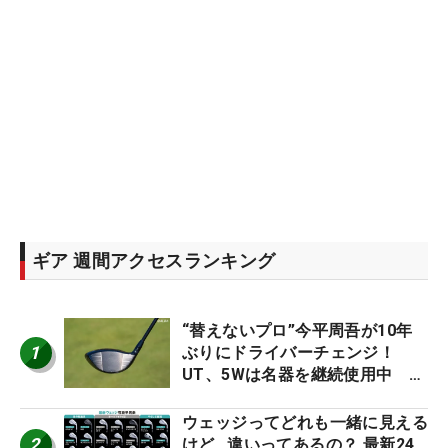
ギア 週間アクセスランキング
“替えないプロ”今平周吾が10年
1
ぶりにドライバーチェンジ！
UT、5Wは名器を継続使用中 #
男子プロセッティング
ウェッジってどれも一緒に見える
2
けど…違いってあるの？ 最新24