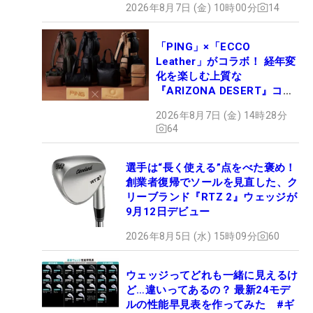
2026年8月7日 (金) 10時00分
14
「PING」×「ECCO
Leather」がコラボ！ 経年変
化を楽しむ上質な
『ARIZONA DESERT』コレ
クション、9月15日限定デビ
2026年8月7日 (金) 14時28分
ュー
64
選手は“長く使える”点をべた褒め！
創業者復帰でソールを見直した、ク
リーブランド『RTZ 2』ウェッジが
9月12日デビュー
2026年8月5日 (水) 15時09分
60
ウェッジってどれも一緒に見えるけ
ど…違いってあるの？ 最新24モデ
ルの性能早見表を作ってみた #ギ