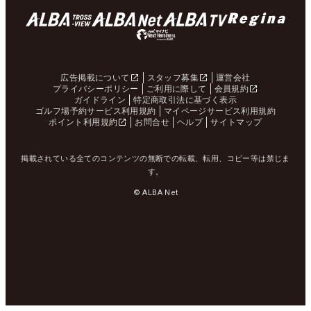
広告掲載について
スタッフ募集
運営会社
プライバシーポリシー
ご利用に際して
会員規約
ガイドライン
特定商取引法に基づく表示
ゴルフ場予約サービス利用規約
マイページサービス利用規約
ポイント利用規約
お問合せ
ヘルプ
サイトマップ
掲載されている全てのコンテンツの無断での転載、転用、コピー等は禁じま
す。
© ALBA Net