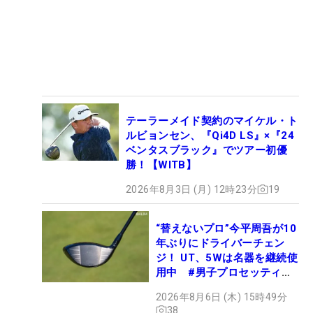
テーラーメイド契約のマイケル・ト
ルビョンセン、『Qi4D LS』×『24
ベンタスブラック』でツアー初優
勝！【WITB】
2026年8月3日 (月) 12時23分
19
“替えないプロ”今平周吾が10
年ぶりにドライバーチェン
ジ！ UT、5Wは名器を継続使
用中 #男子プロセッティン
グ
2026年8月6日 (木) 15時49分
38