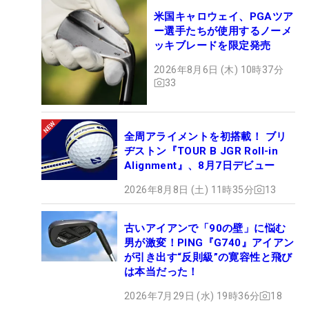
米国キャロウェイ、PGAツア
ー選手たちが使用するノーメ
ッキブレードを限定発売
2026年8月6日 (木) 10時37分
33
全周アライメントを初搭載！ ブリ
ヂストン『TOUR B JGR Roll-in
Alignment』、8月7日デビュー
2026年8月8日 (土) 11時35分
13
古いアイアンで「90の壁」に悩む
男が激変！PING『G740』アイアン
が引き出す“反則級”の寛容性と飛び
は本当だった！
2026年7月29日 (水) 19時36分
18