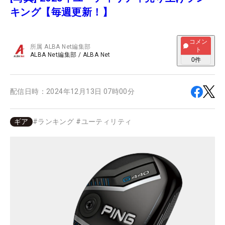
キング【毎週更新！】
コメン
所属
ALBA Net編集部
ト
ALBA Net編集部
/
ALBA Net
0
件
配信日時：
2024年12月13日 07時00分
ギア
#
ランキング
#
ユーティリティ