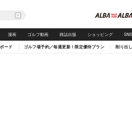
漫画
ゴルフ動画
雑誌出版
ショッピング
SN
ボード
ゴルフ場予約／毎週更新！限定優待プラン
削り出