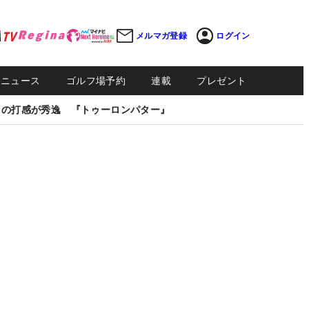
メルマガ登録
ログイン
Sニュース
ゴルフ場予約
連載
プレゼント
しの打感が秀逸 『トゥーロンパター』