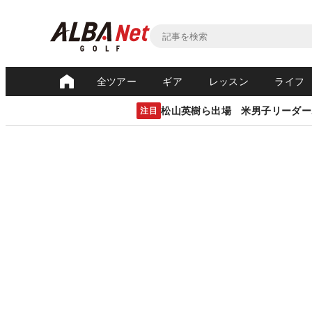
全ツアー
ギア
レッスン
ライフ
松山英樹ら出場 米男子リーダー
注目