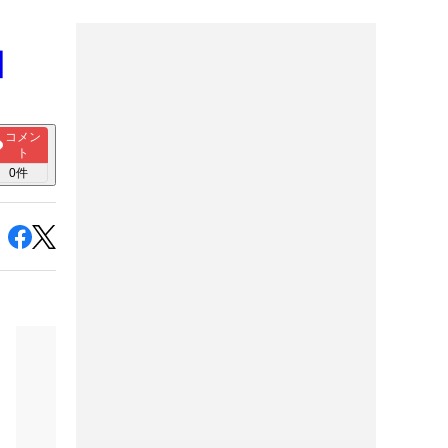
】
コメン
ト
0
件