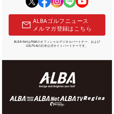
ALBAゴルフニュース
メルマガ登録はこちら
ALBA NetはR&Aのオフィシャルデジタルパートナー、および
USLPGAの日本公式サイトパートナーです。