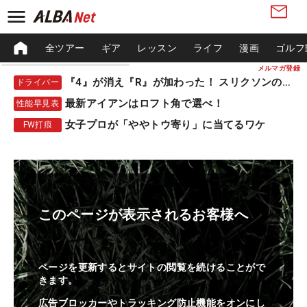
全ツアー
ギア
レッスン
ライフ
漫画
ゴルフ
メルマガ登録
『4』が消え『R』が加わった！ スリクソンの新作
ドライバー
最新アイアンはロフト角で選べ！
性能早見表
女子プロが「ややトウ寄り」に当てるワケ
FW打痕
このページが表示されるお客様へ
ページを更新するとサイトの閲覧を続けることがで
きます。
広告ブロッカーやトラッキング防止機能をオンにし