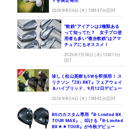
ドを限定発売
2026年8月6日 (木) 10時37分
33
“軟鉄”アイアンは2種類ある
って知ってた？ 女子プロ使
用者も多い“複合軟鉄”はアマ
チュアにもオススメ！
2026年7月30日 (木) 12時15分
7
珍しく松山英樹も5Wを即採用！ ス
リクソン『ZXi RKT』フェアウェイ
＆ハイブリッド、9月12日デビュー
2026年8月6日 (木) 13時42分
33
BSのカスタム専用『B-Limited BX
TOUR MAX』、叩ける『B-Limited
BX★★TOUR』が今秋デビュー