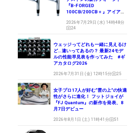
『B-FORGED
100CB/200CB＋』アイアン
が9月4日デビュー
2026年7月29日 (水) 14時48分
24
ウェッジってどれも一緒に見えるけ
ど…違いってあるの？ 最新24モデ
ルの性能早見表を作ってみた #ギ
アカタログ2026
2026年7月31日 (金) 12時15分
25
女子プロ17人が好む“雲の上”の快適
性がさらに進化！ フットジョイが
『FJ Quantum』の新作を発表、8
月7日デビュー
2026年8月1日 (土) 11時41分
51