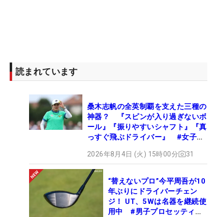
読まれています
桑木志帆の全英制覇を支えた三種の
神器？ 『スピンが入り過ぎないボ
ール』『振りやすいシャフト』『真
っすぐ飛ぶドライバー』 #女子プ
ロセッティング
2026年8月4日 (火) 15時00分
31
“替えないプロ”今平周吾が10
年ぶりにドライバーチェン
ジ！ UT、5Wは名器を継続使
用中 #男子プロセッティン