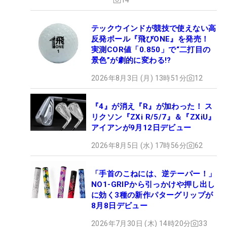
テックウインドが競技で使えない高
反発ボール『飛びONE』を発売！
実測COR値「0.850」で“二打目の
景色”が劇的に変わる!?
2026年8月3日 (月) 13時51分
12
『4』が消え『R』が加わった！ ス
リクソン『ZXi R/5/7』＆『ZXiU』
アイアンが9月12日デビュー
2026年8月5日 (水) 17時56分
62
「手首のこねには、逆テーパー！」
NO1-GRIPから引っかけや押し出し
に効く3種の新作パターグリップが
8月8日デビュー
2026年7月30日 (木) 14時20分
33