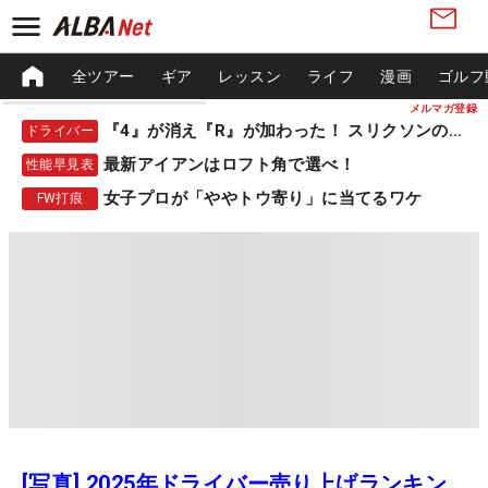
全ツアー
ギア
レッスン
ライフ
漫画
ゴルフ
メルマガ登録
『4』が消え『R』が加わった！ スリクソンの新作
ドライバー
最新アイアンはロフト角で選べ！
性能早見表
女子プロが「ややトウ寄り」に当てるワケ
FW打痕
[写真] 2025年ドライバー売り上げランキン