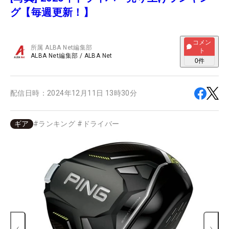
グ【毎週更新！】
コメン
所属
ALBA Net編集部
ト
ALBA Net編集部
/
ALBA Net
0
件
配信日時：
2024年12月11日 13時30分
ギア
#
ランキング
#
ドライバー