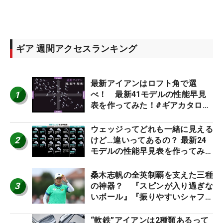
ギア 週間アクセスランキング
最新アイアンはロフト角で選
1
べ！ 最新41モデルの性能早見
表を作ってみた！#ギアカタログ
2026
ウェッジってどれも一緒に見える
2
けど…違いってあるの？ 最新24
モデルの性能早見表を作ってみ
た #ギアカタログ2026
桑木志帆の全英制覇を支えた三種
3
の神器？ 『スピンが入り過ぎな
いボール』『振りやすいシャフ
ト』『真っすぐ飛ぶドライバ
ー』 #女子プロセッティング
“軟鉄”アイアンは2種類あるって