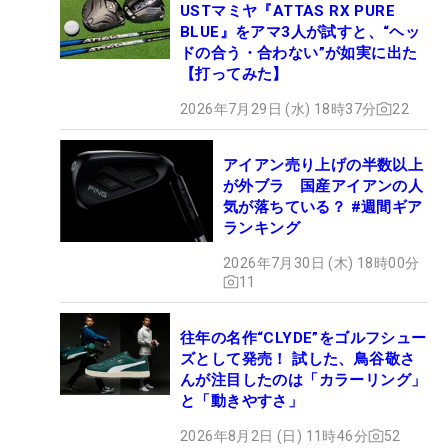
USTマミヤ『ATTAS RX PURE
BLUE』をアマ3人が試すと、“ヘッ
ドの合う・合わない”が如実に出た
【打ってみた】
2026年7月29日 (水) 18時37分
22
アイアン売り上げの半数以上
が外ブラ 国産アイアンの人
気が落ちている？ #週間ギア
ランキング
2026年7月30日 (木) 18時00分
11
往年の名作“CLYDE”をゴルフシュー
ズとして発売！ 試した、鳥谷敬さ
んが注目したのは「カラーリング」
と「動きやすさ」
2026年8月2日 (日) 11時46分
52