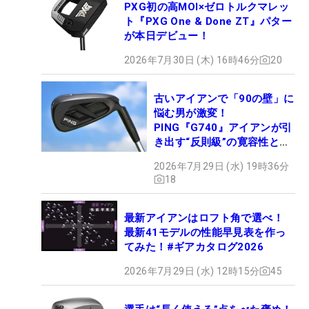
PXG初の高MOI×ゼロトルクマレッ
ト『PXG One & Done ZT』パター
が本日デビュー！
2026年7月30日 (木) 16時46分
20
古いアイアンで「90の壁」に
悩む男が激変！
PING『G740』アイアンが引
き出す“反則級”の寛容性と飛
びは本当だった！
2026年7月29日 (水) 19時36分
18
最新アイアンはロフト角で選べ！
最新41モデルの性能早見表を作っ
てみた！#ギアカタログ2026
2026年7月29日 (水) 12時15分
45