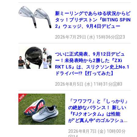
新ミーリングであらゆる状況からピ
タッ！ブリヂストン『BITING SPIN
2』ウェッジ、9月4日デビュー
2026年7月29日 (水) 15時36分
23
ついに正式発表、9月12日デビュ
ー！未発表時から2勝した『ZXi
RKT LS』は、スリクソン史上No.1
ドライバー!?【打ってみた】
2026年8月5日 (水) 11時31分
83
「フワフワ」と「しっかり」
の絶妙なバランス！ 新しい
『FJクオンタム』は性能
が“ど真ん中”のゴルフシュー
ズだった
2026年8月7日 (金) 10時00分
14