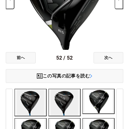
52
/
52
前へ
次へ
この写真の記事を読む