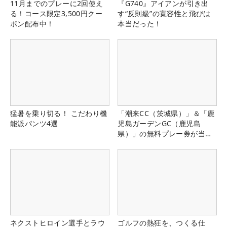
11月までのプレーに2回使え
『G740』アイアンが引き出
る！コース限定3,500円クー
す“反則級”の寛容性と飛びは
ポン配布中！
本当だった！
猛暑を乗り切る！ こだわり機
「潮来CC（茨城県）」＆「鹿
能派パンツ4選
児島ガーデンGC（鹿児島
県）」の無料プレー券が当た
る！！
ネクストヒロイン選手とラウ
ゴルフの熱狂を、つくる仕