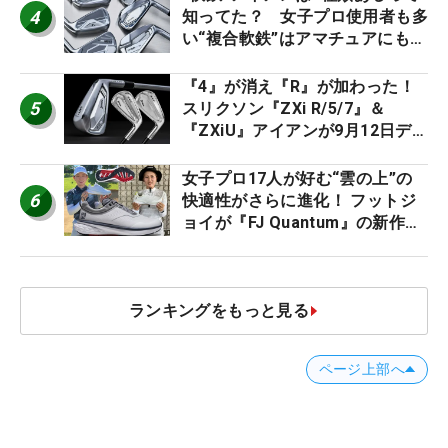
4
知ってた？ 女子プロ使用者も多
い“複合軟鉄”はアマチュアにもオ
ススメ！
『4』が消え『R』が加わった！
5
スリクソン『ZXi R/5/7』＆
『ZXiU』アイアンが9月12日デ
ビュー
女子プロ17人が好む“雲の上”の
6
快適性がさらに進化！ フットジ
ョイが『FJ Quantum』の新作を
発表、8月7日デビュー
ランキングをもっと見る
ページ上部へ