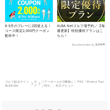
8-9月のプレーに2回使える！
ALBA Netゴルフ場予約／【毎
コース限定2,000円クーポン
週更新】特別優待プランはこ
配布中！
ちら！
Recommended by
ゴルフ総合サイト
ギ
ツアーボールが2機種に！ PXG『Xtreme Tour
ALBA Net
ア
／同X』、本日デビュー