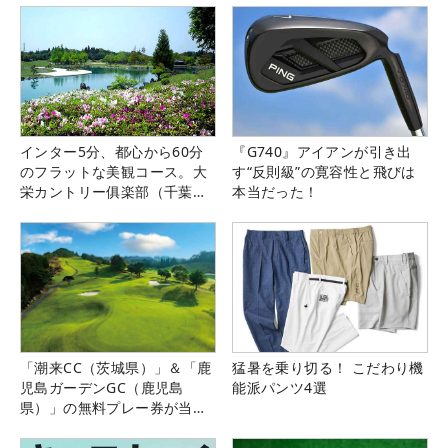
インター5分、都心から60分
『G740』アイアンが引き出
のフラットな美観コース。大
す“反則級”の寛容性と飛びは
栄カントリー俱楽部（千葉
本当だった！
県）
「潮来CC（茨城県）」＆「鹿
猛暑を乗り切る！ こだわり機
児島ガーデンGC（鹿児島
能派パンツ4選
県）」の無料プレー券が当た
る！！