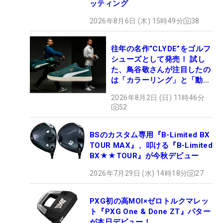
ッティング
2026年8月6日 (木) 15時49分
38
往年の名作“CLYDE”をゴルフ
シューズとして発売！ 試し
た、鳥谷敬さんが注目したの
は「カラーリング」と「動き
やすさ」
2026年8月2日 (日) 11時46分
52
BSのカスタム専用『B-Limited BX
TOUR MAX』、叩ける『B-Limited
BX★★TOUR』が今秋デビュー
2026年7月29日 (水) 14時18分
27
PXG初の高MOI×ゼロトルクマレッ
ト『PXG One & Done ZT』パター
が本日デビュー！