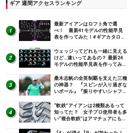
ギア 週間アクセスランキング
最新アイアンはロフト角で選
1
べ！ 最新41モデルの性能早見
表を作ってみた！#ギアカタログ
2026
ウェッジってどれも一緒に見える
2
けど…違いってあるの？ 最新24
モデルの性能早見表を作ってみ
た #ギアカタログ2026
桑木志帆の全英制覇を支えた三種
3
の神器？ 『スピンが入り過ぎな
いボール』『振りやすいシャフ
ト』『真っすぐ飛ぶドライバ
ー』 #女子プロセッティング
“軟鉄”アイアンは2種類あるって
4
知ってた？ 女子プロ使用者も多
い“複合軟鉄”はアマチュアにもオ
ススメ！
『4』が消え『R』が加わった！