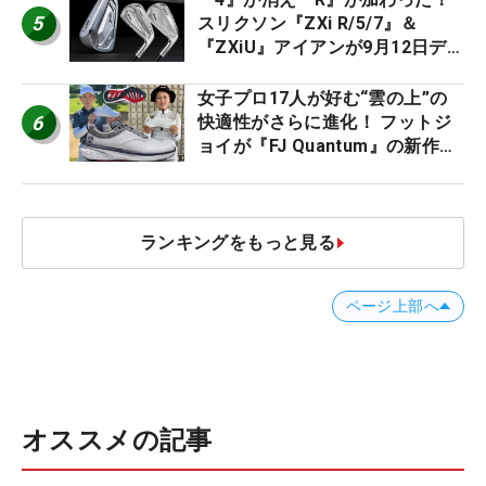
5
スリクソン『ZXi R/5/7』＆
『ZXiU』アイアンが9月12日デ
ビュー
女子プロ17人が好む“雲の上”の
6
快適性がさらに進化！ フットジ
ョイが『FJ Quantum』の新作を
発表、8月7日デビュー
ランキングをもっと見る
ページ上部へ
オススメの記事