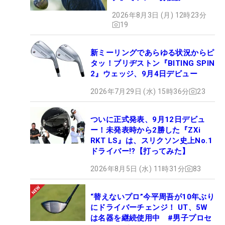
【WITB】
2026年8月3日 (月) 12時23分
19
新ミーリングであらゆる状況からピ
タッ！ブリヂストン『BITING SPIN
2』ウェッジ、9月4日デビュー
2026年7月29日 (水) 15時36分
23
ついに正式発表、9月12日デビュ
ー！未発表時から2勝した『ZXi
RKT LS』は、スリクソン史上No.1
ドライバー!?【打ってみた】
2026年8月5日 (水) 11時31分
83
“替えないプロ”今平周吾が10年ぶり
にドライバーチェンジ！ UT、5W
は名器を継続使用中 #男子プロセ