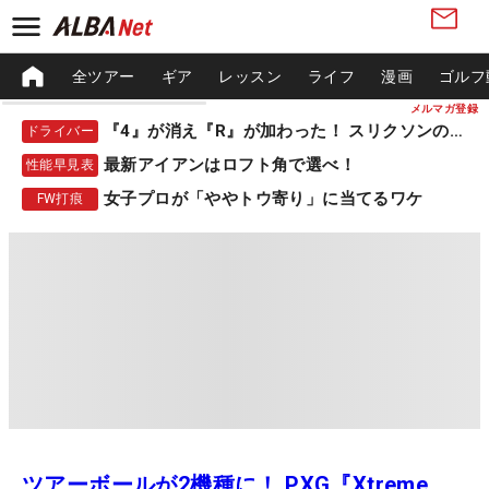
全ツアー
ギア
レッスン
ライフ
漫画
ゴルフ
メルマガ登録
『4』が消え『R』が加わった！ スリクソンの新作
ドライバー
最新アイアンはロフト角で選べ！
性能早見表
女子プロが「ややトウ寄り」に当てるワケ
FW打痕
ツアーボールが2機種に！ PXG『Xtreme