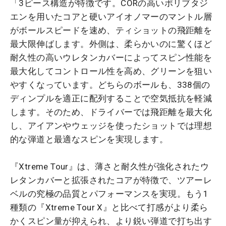
「3ピース構造が特徴です。CORの高いポリブタジ
エンを用いたコアと硬いアイオノマーのマントル層
がボールスピードを速め、ティショットの飛距離を
最大限伸ばします。外側は、柔らかいのに驚くほど
耐久性の高いウレタンカバーによってスピン性能を
最大化してコントロール性を高め、グリーンを狙い
やすくなっています。どちらのボールも、338個の
ディンプルを適正に配列することで空気抵抗を軽減
します。そのため、ドライバーでは飛距離を最大化
し、アイアンやウェッジを使ったショットでは理想
的な弾道と最適なスピンを実現します。
『Xtreme Tour』は、薄さと耐久性が強化されたウ
レタンカバーと拡張されたコアが特徴で、ツアーレ
ベルの究極の品質とパフォーマンスを実現。もう1
種類の『Xtreme Tour X』と比べて打感がより柔ら
かくスピン量が抑えられ、より鋭い弾道で打ち出す