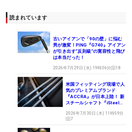
読まれています
古いアイアンで「90の壁」に悩む
男が激変！PING『G740』アイアン
が引き出す“反則級”の寛容性と飛び
は本当だった！
2026年7月29日 (水) 19時36分
18
米国フィッティング現場で人
気のプレミアムブランド
『ACCRA』が日本上陸！ 新
スチールシャフト『iSteel
BLUE』が9月4日デビュー
2026年7月30日 (木) 11時59分
7