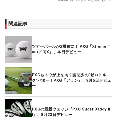
関連記事
ツアーボールが2機種に！ PXG『Xtreme T
our／同X』、本日デビュー
PXGもトウが上を向く開閉少の“ゼロトル
ク”パター！PXG『アラン』、9月5日デビュ
ー
PXGの最新ウェッジ『PXG Sugar Daddy II
I』、8月23日デビュー