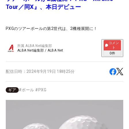
Tour／同X』、本日デビュー
PXGのツアーボールの第2世代は、2機種展開に！
コメン
所属
ALBA Net編集部
ト
ALBA Net編集部
/
ALBA Net
0
件
配信日時：
2024年9月19日 18時25分
ギア
#
ボール
#
PXG