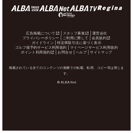
広告掲載について
スタッフ募集
運営会社
プライバシーポリシー
ご利用に際して
会員規約
ガイドライン
特定商取引法に基づく表示
ゴルフ場予約サービス利用規約
マイページサービス利用規約
ポイント利用規約
お問合せ
ヘルプ
サイトマップ
掲載されている全てのコンテンツの無断での転載、転用、コピー等は禁じま
す。
© ALBA Net