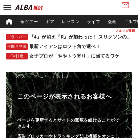
全ツアー
ギア
レッスン
ライフ
漫画
ゴルフ
メルマガ登録
『4』が消え『R』が加わった！ スリクソンの新作
ドライバー
最新アイアンはロフト角で選べ！
性能早見表
女子プロが「ややトウ寄り」に当てるワケ
FW打痕
このページが表示されるお客様へ
ページを更新するとサイトの閲覧を続けることがで
きます。
広告ブロッカーやトラッキング防止機能をオンにし