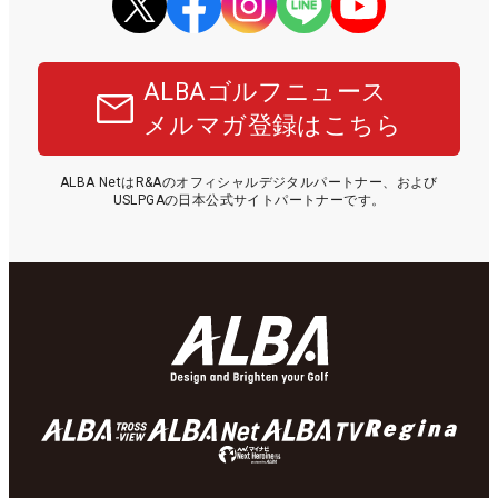
ALBAゴルフニュース
メルマガ登録はこちら
ALBA NetはR&Aのオフィシャルデジタルパートナー、および
USLPGAの日本公式サイトパートナーです。