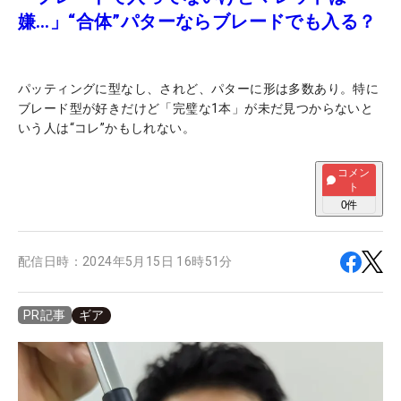
嫌…」“合体”パターならブレードでも入る？
パッティングに型なし、されど、パターに形は多数あり。特に
ブレード型が好きだけど「完璧な1本」が未だ見つからないと
いう人は“コレ”かもしれない。
コメン
ト
0
件
配信日時：
2024年5月15日 16時51分
ギア
PR記事