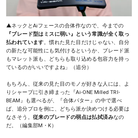
▲ネックとAiフェースの合体作なので、今までの
『ブレード型はミスに弱い』という常識が全く取っ
払われています
。慣れた見た目だけじゃない、自分
の新たな可能性にも気付けるというか、ブレード派
もマレット派も、どちらも取り込める包容力を持っ
ているのがいいですよね」（追分）
もちろん、従来の見た目のモノが好きな人には、よ
りシャープに引き締まった『Ai-ONE Milled TRI-
BEAM』も選べるが、『合体パター』の中で選べ
ば、追分プロを例に、どちら派か決めつける必要は
なさそう。
従来のブレードの弱点は払拭済み
なの
だ。（編集部M・K）