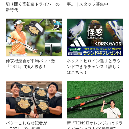
切り開く高初速ドライバーの
事。｜スタッフ募集中
新時代
仲宗根澄香が平均パット数
ネクストヒロイン選手とラウ
『TRTL』で6人抜き！
ンドできるチャンス！詳しく
はこちら！
パターこじらせ記者が
新『TENSEIオレンジ』はドラ
「TRTL」で大改善
イバーシャフトの“最適解”