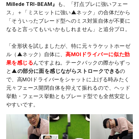
Millede TRI-BEAM』
も、「打点ブレに強いフェー
ス」＋「ミスヒットに強い▲ネック」の合体だから
「そういったブレード型へのミス対策自体が不要に
なると言ってもいいかもしれません」と追分プロ。
「全形状を試しましたが、特に元々ラケットホーゼ
ル（▲ネック）自体に、
高MOIドライバーに似た効
果を感じる
んですよね。テークバックの際からずっ
と
▲の部分に面を感じながらストロークできる
の
で、高MOIドライバーをシャットに上げる時みたく
元々フェース開閉自体を抑えて振れるので、ヘッド
挙動・フェース挙動ともブレード型でも全然安定し
やすいです。