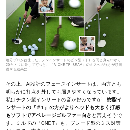
追分プロが昔使った、ノンインサートのピン型（下）を同じ真ん中から
20㍉トウに外して打つと、『Ai-ONE TRI-BEAM』のミスへの強さが顕著
過ぎる結果に！
その上、Ai設計のフェースインサートは、両方とも
明らかに打点を外しても届きやすくなっています。
私はチタン製インサートの音が好みですが、
樹脂イ
ンサートの『＃1』の方がよりヘッドも大きく打感
もソフトでアベレージゴルファー向き
と言えそうで
す。ミルドの『ONE T』も、ブレード型のミス対策