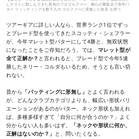
しテストに勤しんできた異色のプロゴルファー。都心の量販店で長年パ
ター フィッティングを数千人の ゴルファーに実施した知見 も持つ
ツアーギアに詳しい人なら、世界ランク1位でずっ
とブレード型を使ってきたスコッティ・シェフラー
が、今年マレット型パターにして4勝と、無双状態
になったことをご存知だろう。では、
マレット型が
全て正解か？
と言われると、ブレード型で今年5連
勝したネリー・コルダもいるため、そうとも言い切
れない。
昔から
「パッティングに形無し」
とよく言われる
が、どんなクラブカテゴリよりも、幅広い形状バリ
エーションがあるのがパター。ネック形状も加えれ
ば、多種多様すぎて「自分に何が合うのか？」よく
分からない人も多いはず。
「ネックや形状に何か、
正解はないのか？」
と、問いたくなる。