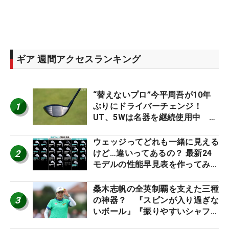
ギア 週間アクセスランキング
“替えないプロ”今平周吾が10年
1
ぶりにドライバーチェンジ！
UT、5Wは名器を継続使用中 #
男子プロセッティング
ウェッジってどれも一緒に見える
2
けど…違いってあるの？ 最新24
モデルの性能早見表を作ってみ
た #ギアカタログ2026
桑木志帆の全英制覇を支えた三種
3
の神器？ 『スピンが入り過ぎな
いボール』『振りやすいシャフ
ト』『真っすぐ飛ぶドライバ