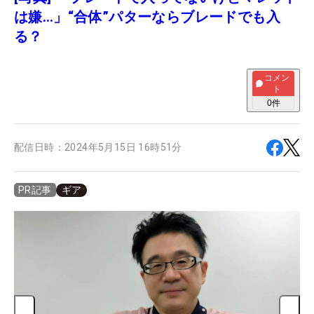
は嫌…」“合体”パターならブレードでも入
る？
コメン
ト
0
件
配信日時：
2024年5月15日 16時51分
ギア
PR記事