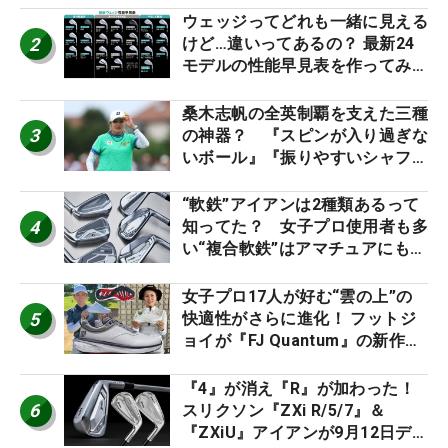
ウェッジってどれも一緒に見える
2
けど…違いってあるの？ 最新24
モデルの性能早見表を作ってみ
た #ギアカタログ2026
桑木志帆の全英制覇を支えた三種
3
の神器？ 『スピンが入り過ぎな
いボール』『振りやすいシャフ
ト』『真っすぐ飛ぶドライバ
ー』 #女子プロセッティング
“軟鉄”アイアンは2種類あるって
4
知ってた？ 女子プロ使用者も多
い“複合軟鉄”はアマチュアにもオ
ススメ！
女子プロ17人が好む“雲の上”の
5
快適性がさらに進化！ フットジ
ョイが『FJ Quantum』の新作を
発表、8月7日デビュー
『4』が消え『R』が加わった！
6
スリクソン『ZXi R/5/7』＆
『ZXiU』アイアンが9月12日デ