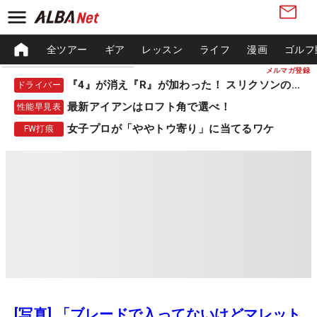
全ツアー
ギア
レッスン
ライフ
漫画
ゴルフ
メルマガ登録
『4』が消え『R』が加わった！ スリクソンの新作
ドライバー
最新アイアンはロフト角で選べ！
性能早見表
女子プロが「ややトウ寄り」に当てるワケ
FW打痕
[写真] 「ブレードで入ってないけどマレット