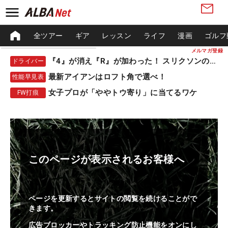
全ツアー
ギア
レッスン
ライフ
漫画
ゴルフ
メルマガ登録
『4』が消え『R』が加わった！ スリクソンの新作
ドライバー
最新アイアンはロフト角で選べ！
性能早見表
女子プロが「ややトウ寄り」に当てるワケ
FW打痕
このページが表示されるお客様へ
ページを更新するとサイトの閲覧を続けることがで
きます。
広告ブロッカーやトラッキング防止機能をオンにし