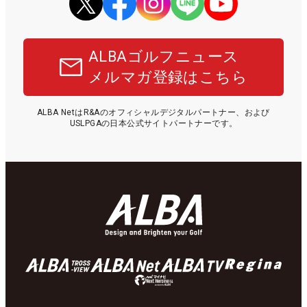
ALBAゴルフニュース
メルマガ登録はこちら
ALBA NetはR&Aのオフィシャルデジタルパートナー、および
USLPGAの日本公式サイトパートナーです。