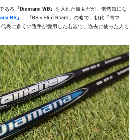
弾である
『Diamana WB』
を入れた彼女だが、俄然気にな
ana BB』
。『BB＝Blue Board』の略で、初代『青マ
を代表に多くの選手が愛用した名器で、過去に使った人も