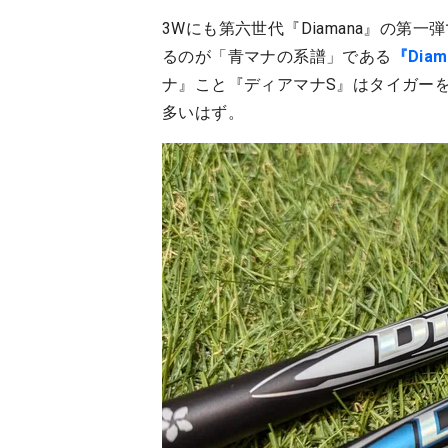
3Wにも第六世代『Diamana』の第一
るのが「青マナの系譜」である
『Diam
ナ』こと『ディアマナS』はタイガー
多いはず。