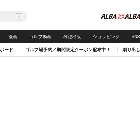
漫画
ゴルフ動画
雑誌出版
ショッピング
SN
ボード
ゴルフ場予約／期間限定クーポン配布中！
削り出