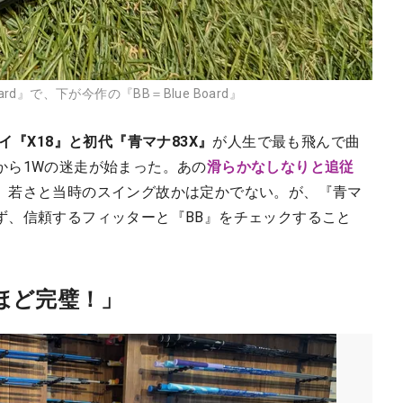
rd』で、下が今作の『BB＝Blue Board』
イ『X18』と初代『青マナ83X』
が人生で最も飛んで曲
から1Wの迷走が始まった。あの
滑らかなしなりと追従
、若さと当時のスイング故かは定かでない。が、『青マ
ず、信頼するフィッターと『BB』をチェックすること
ほど完璧！」