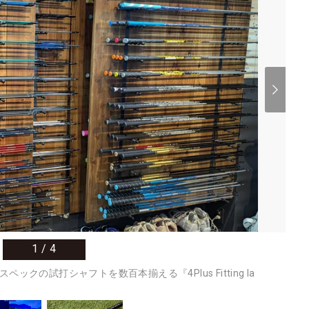
1
/
4
クの試打シャフトを数百本揃える『4Plus Fitting la