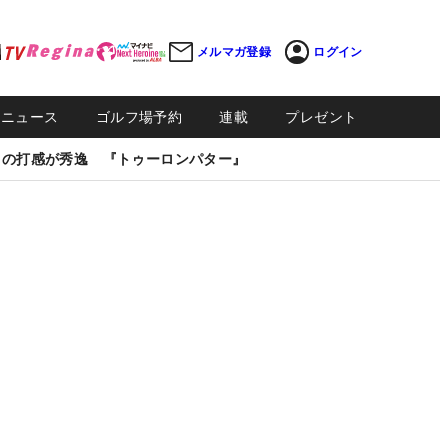
メルマガ登録
ログイン
Sニュース
ゴルフ場予約
連載
プレゼント
しの打感が秀逸 『トゥーロンパター』