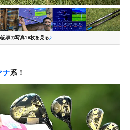
の記事の写真
18
枚を見る
マナ
系！