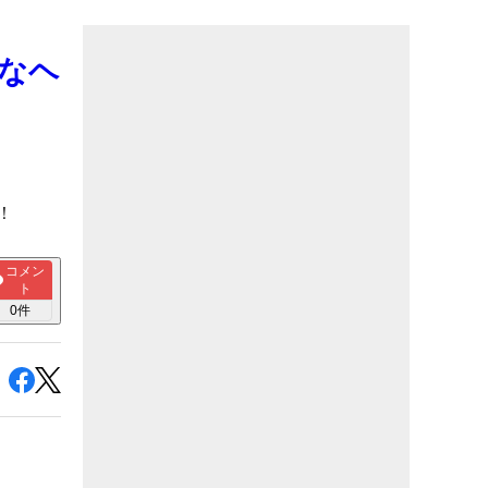
なヘ
！
コメン
ト
0
件