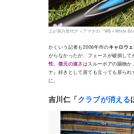
上が第六世代ディアマナの『WB＝White Boa
かくいう記者も2006年作の
キャロウェ
がらなかったが、フェースが破損して
性、復元の速さ
はスルーボアの賜物か
ナ』好きとして居ても立っても居られ
に。
吉川仁「
クラブが消える