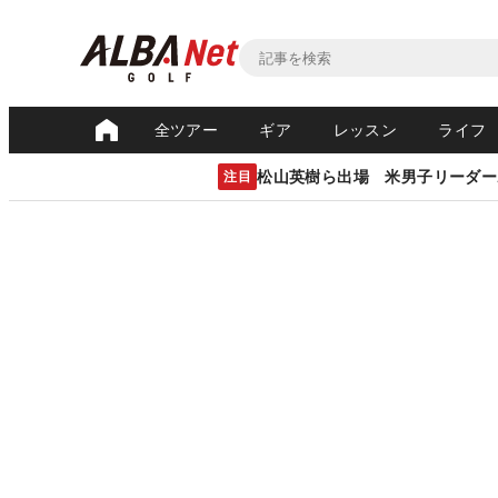
全ツアー
ギア
レッスン
ライフ
松山英樹ら出場 米男子リーダー
注目