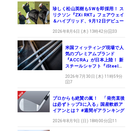
珍しく松山英樹も5Wを即採用！ ス
リクソン『ZXi RKT』フェアウェイ
＆ハイブリッド、9月12日デビュー
2026年8月6日 (木) 13時42分
33
米国フィッティング現場で人
気のプレミアムブランド
『ACCRA』が日本上陸！ 新
スチールシャフト『iSteel
BLUE』が9月4日デビュー
2026年7月30日 (木) 11時59分
7
プロからも絶賛の嵐！ 「発売直後
は必ずトップ3に入る」国産軟鉄ア
イアンとは？ #週間ギアランキング
2026年8月9日 (日) 18時00分
11