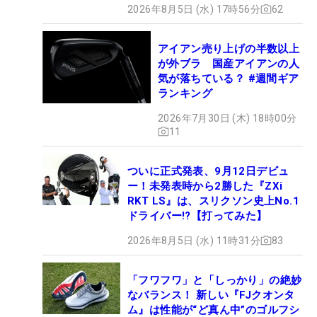
2026年8月5日 (水) 17時56分
62
アイアン売り上げの半数以上
が外ブラ 国産アイアンの人
気が落ちている？ #週間ギア
ランキング
2026年7月30日 (木) 18時00分
11
ついに正式発表、9月12日デビュ
ー！未発表時から2勝した『ZXi
RKT LS』は、スリクソン史上No.1
ドライバー!?【打ってみた】
2026年8月5日 (水) 11時31分
83
「フワフワ」と「しっかり」の絶妙
なバランス！ 新しい『FJクオンタ
ム』は性能が“ど真ん中”のゴルフシ