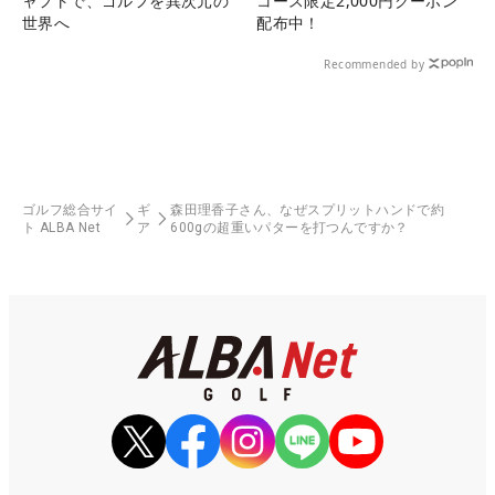
ャフトで、ゴルフを異次元の
コース限定2,000円クーポン
世界へ
配布中！
Recommended by
ゴルフ総合サイ
ギ
森田理香子さん、なぜスプリットハンドで約
ト ALBA Net
ア
600gの超重いパターを打つんですか？