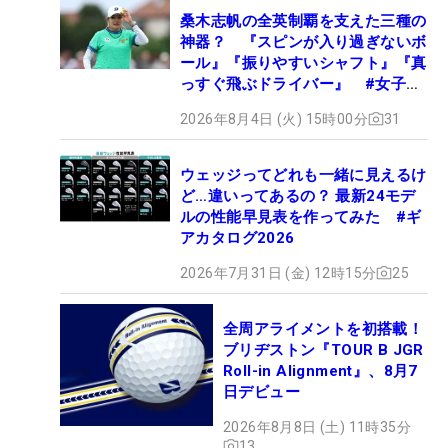
桑木志帆の全英制覇を支えた三種の
神器？ 『スピンが入り過ぎないボ
ール』『振りやすいシャフト』『真
っすぐ飛ぶドライバー』 #女子プ
ロセッティング
2026年8月4日 (火) 15時00分
31
ウェッジってどれも一緒に見えるけ
ど…違いってあるの？ 最新24モデ
ルの性能早見表を作ってみた #ギ
アカタログ2026
2026年7月31日 (金) 12時15分
25
全周アライメントを初搭載！
ブリヂストン『TOUR B JGR
Roll-in Alignment』、8月7
日デビュー
2026年8月8日 (土) 11時35分
13