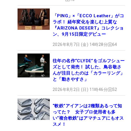
「PING」×「ECCO Leather」がコ
ラボ！ 経年変化を楽しむ上質な
『ARIZONA DESERT』コレクショ
ン、9月15日限定デビュー
2026年8月7日 (金) 14時28分
64
往年の名作“CLYDE”をゴルフシュー
ズとして発売！ 試した、鳥谷敬さ
んが注目したのは「カラーリング」
と「動きやすさ」
2026年8月2日 (日) 11時46分
52
“軟鉄”アイアンは2種類あるって知
ってた？ 女子プロ使用者も多
い“複合軟鉄”はアマチュアにもオス
スメ！