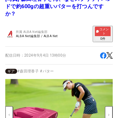
ドで約600gの超重いパターを打つんです
か？
コメン
所属
ALBA Net編集部
ト
ALBA Net編集部
/
ALBA Net
0
件
配信日時：
2024年9月4日 13時00分
ギア
#
森田理香子
#
パター