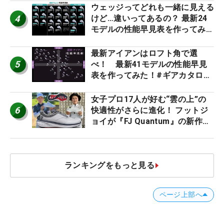
ウェッジってどれも一緒に見える
4
けど…違いってあるの？ 最新24
モデルの性能早見表を作ってみ
た #ギアカタログ2026
最新アイアンはロフト角で選
5
べ！ 最新41モデルの性能早見
表を作ってみた！#ギアカタログ
2026
女子プロ17人が好む“雲の上”の
6
快適性がさらに進化！ フットジ
ョイが『FJ Quantum』の新作を
発表、8月7日デビュー
ランキングをもっと見る
ページ上部へ