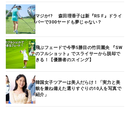
マジか!? 森田理香子は新『RS F』ドライ
バーで300ヤードも夢じゃない？
飛ぶフェードで今季5勝目の竹田麗央 『SW
のフルショット』でスライサーから脱却で
きる！【優勝者のスイング】
韓国女子ツアーは美人だらけ！「実力と美
貌を兼ね備えた選りすぐりの10人を写真で
紹介」