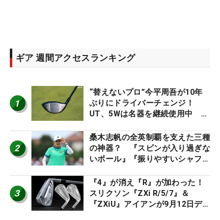
ギア 週間アクセスランキング
“替えないプロ”今平周吾が10年
1
ぶりにドライバーチェンジ！
UT、5Wは名器を継続使用中 #
男子プロセッティング
桑木志帆の全英制覇を支えた三種
2
の神器？ 『スピンが入り過ぎな
いボール』『振りやすいシャフ
ト』『真っすぐ飛ぶドライバ
ー』 #女子プロセッティング
『4』が消え『R』が加わった！
3
スリクソン『ZXi R/5/7』＆
『ZXiU』アイアンが9月12日デ
ビュー