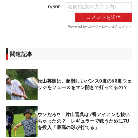
関連記事
松山英樹は、超難しいバンス0度の60度ウェ
ッジをフェースをマン開きで打ってるの？
ウソだろ!? 片山晋呉は7番アイアンも抜い
ちゃったの？ レギュラーで戦うために7U
を投入「最高の球が打てる」