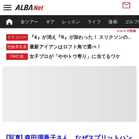
全ツアー
ギア
レッスン
ライフ
漫画
ゴルフ
メルマガ登録
『4』が消え『R』が加わった！ スリクソンの新作
ドライバー
最新アイアンはロフト角で選べ！
性能早見表
女子プロが「ややトウ寄り」に当てるワケ
FW打痕
[写真] 森田理香子さん、なぜスプリットハン