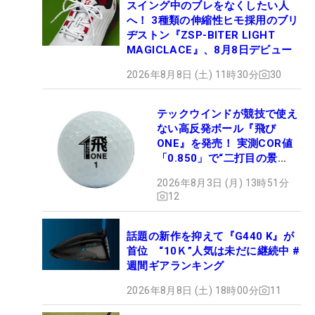
スイング中のブレをなくしたい人
へ！ 3種類の伸縮性ヒモ採用のブリ
ヂストン『ZSP-BITER LIGHT
MAGICLACE』、8月8日デビュー
2026年8月8日 (土) 11時30分
30
テックウインドが競技で使え
ない高反発ボール『飛び
ONE』を発売！ 実測COR値
「0.850」で“二打目の景
色”が劇的に変わる!?
2026年8月3日 (月) 13時51分
12
話題の新作を抑えて『G440 K』が
首位 “10Ｋ”人気は未だに継続中 #
週間ギアランキング
2026年8月8日 (土) 18時00分
11