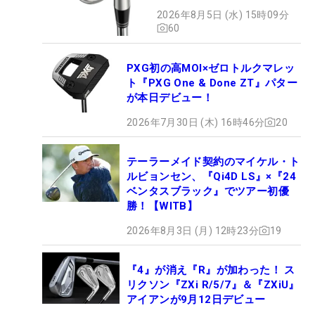
日デビュー
2026年8月5日 (水) 15時09分
60
PXG初の高MOI×ゼロトルクマレッ
ト『PXG One & Done ZT』パター
が本日デビュー！
2026年7月30日 (木) 16時46分
20
テーラーメイド契約のマイケル・ト
ルビョンセン、『Qi4D LS』×『24
ベンタスブラック』でツアー初優
勝！【WITB】
2026年8月3日 (月) 12時23分
19
『4』が消え『R』が加わった！ ス
リクソン『ZXi R/5/7』＆『ZXiU』
アイアンが9月12日デビュー