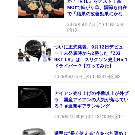
が『TRTL』をテスト！高
MOIで転がり◎、調節も自在
で「結果の改善効果にかなり
の意外性」
2026年8月7日 (金) 11時15分
18
ついに正式発表、9月12日デビュ
ー！未発表時から2勝した『ZXi
RKT LS』は、スリクソン史上No.1
ドライバー!?【打ってみた】
2026年8月5日 (水) 11時31分
83
アイアン売り上げの半数以上が外ブ
ラ 国産アイアンの人気が落ちてい
る？ #週間ギアランキング
2026年7月30日 (木) 18時00分
11
選手は“長く使える”点をべた褒め！