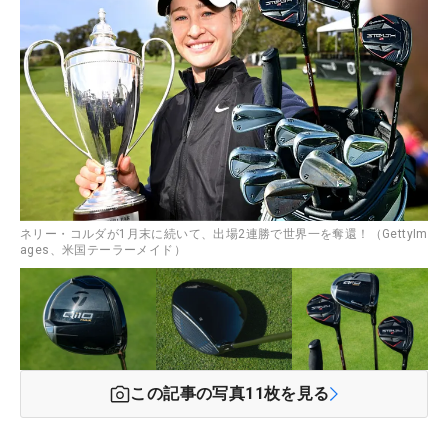
ネリー・コルダが1月末に続いて、出場2連勝で世界一を奪還！（GettyIm
ages、米国テーラーメイド）
この記事の写真
11
枚を見る