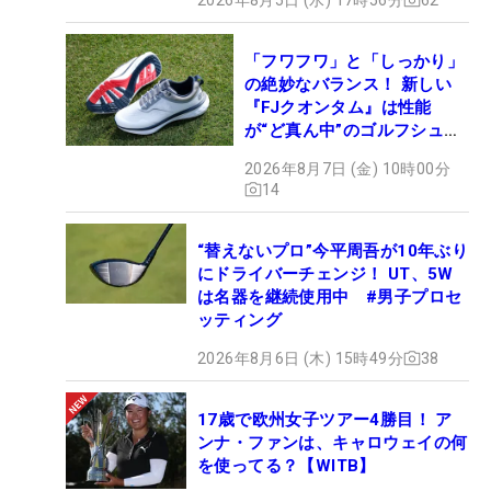
「フワフワ」と「しっかり」
の絶妙なバランス！ 新しい
『FJクオンタム』は性能
が“ど真ん中”のゴルフシュー
ズだった
2026年8月7日 (金) 10時00分
14
“替えないプロ”今平周吾が10年ぶり
にドライバーチェンジ！ UT、5W
は名器を継続使用中 #男子プロセ
ッティング
2026年8月6日 (木) 15時49分
38
17歳で欧州女子ツアー4勝目！ ア
ンナ・ファンは、キャロウェイの何
を使ってる？【WITB】