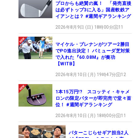
プロからも絶賛の嵐！ 「発売直後
は必ずトップ3に入る」国産軟鉄ア
イアンとは？ #週間ギアランキング
2026年8月9日 (日) 18時00分
11
マイケル・ブレナンがツアー2勝目
でPO進出決定！ バミューダ芝対策
で入れた『60.08M』が奏功
【WITB】
2026年8月10日 (月) 19時47分
12
1本15万円!? スコッティ・キャメ
ロンの限定パターが即完売で堂々首
位！ #週間ギアランキング
2026年8月10日 (月) 18時00分
11
パターこじらせギア担当2人