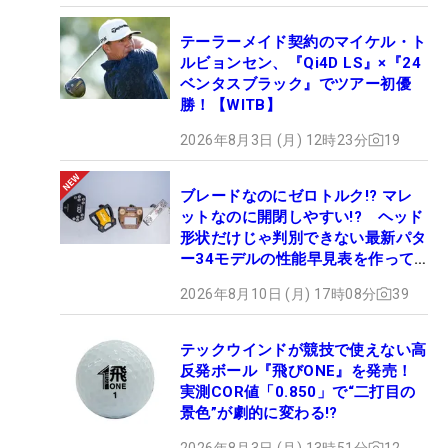
テーラーメイド契約のマイケル・ト
ルビョンセン、『Qi4D LS』×『24
ベンタスブラック』でツアー初優
勝！【WITB】
2026年8月3日 (月) 12時23分
19
ブレードなのにゼロトルク!? マレ
ットなのに開閉しやすい!? ヘッド
形状だけじゃ判別できない最新パタ
ー34モデルの性能早見表を作って
みた #ギアカタログ2026
2026年8月10日 (月) 17時08分
39
テックウインドが競技で使えない高
反発ボール『飛びONE』を発売！
実測COR値「0.850」で“二打目の
景色”が劇的に変わる!?
2026年8月3日 (月) 13時51分
12