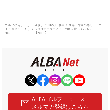
ゴルフ総合サ
やさしい10Kで10勝目！ 世界一奪還のネリー・コ
ギ
イト ALBA
ルダはテーラーメイドの何を使っている？
ア
Net
【WITB】
ALBAゴルフニュース
メルマガ登録はこちら