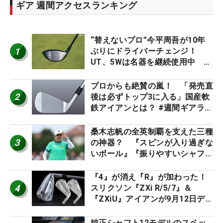
ギア 週間アクセスランキング
“替えないプロ”今平周吾が10年
1
ぶりにドライバーチェンジ！
UT、5Wは名器を継続使用中 #
男子プロセッティング
プロからも絶賛の嵐！ 「発売直
2
後は必ずトップ3に入る」国産軟
鉄アイアンとは？ #週間ギアラン
キング
桑木志帆の全英制覇を支えた三種
3
の神器？ 『スピンが入り過ぎな
いボール』『振りやすいシャフ
ト』『真っすぐ飛ぶドライバ
ー』 #女子プロセッティング
『4』が消え『R』が加わった！
4
スリクソン『ZXi R/5/7』＆
『ZXiU』アイアンが9月12日デ
ビュー
純正シャフト12モデルのスペッ