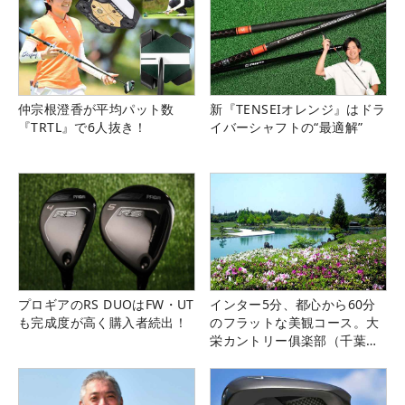
仲宗根澄香が平均パット数
新『TENSEIオレンジ』はドラ
『TRTL』で6人抜き！
イバーシャフトの“最適解”
プロギアのRS DUOはFW・UT
インター5分、都心から60分
も完成度が高く購入者続出！
のフラットな美観コース。大
栄カントリー俱楽部（千葉
県）