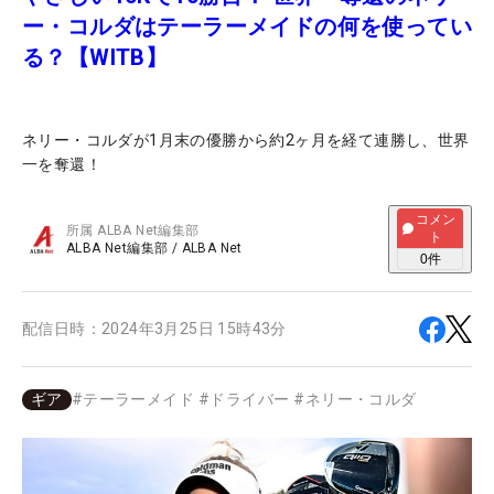
ー・コルダはテーラーメイドの何を使ってい
る？【WITB】
ネリー・コルダが1月末の優勝から約2ヶ月を経て連勝し、世界
一を奪還！
コメン
所属
ALBA Net編集部
ト
ALBA Net編集部
/
ALBA Net
0
件
配信日時：
2024年3月25日 15時43分
ギア
#
テーラーメイド
#
ドライバー
#
ネリー・コルダ