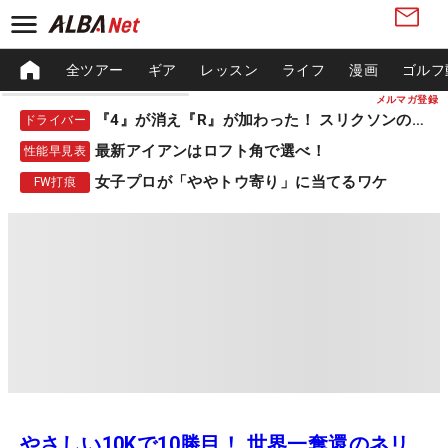
全ツアー
ギア
レッスン
ライフ
漫画
ゴルフ
メルマガ登録
『4』が消え『R』が加わった！ スリクソンの新作
ドライバー
最新アイアンはロフト角で選べ！
性能早見表
女子プロが「ややトウ寄り」に当てるワケ
FW打痕
やさしい10Kで10勝目！ 世界一奪還のネリ