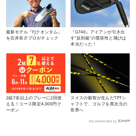
最新モデル『FJクオンタム』
『G740』アイアンが引き出
を石井良介プロがチェック
す“反則級”の寛容性と飛びは
本当だった！
2組7名以上のプレーに2回使
スイスの叡智が生んだTPTシ
える！コース限定4,000円ク
ャフトで、ゴルフを異次元の
ーポン
世界へ
Recommended by