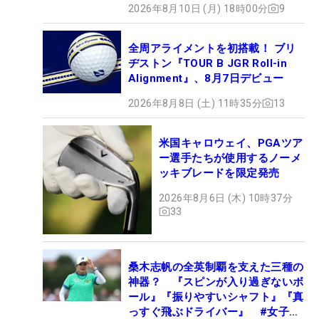
2026年8月10日 (月) 18時00分
9
全周アライメントを初搭載！ ブリ
ヂストン『TOUR B JGR Roll-in
Alignment』、8月7日デビュー
2026年8月8日 (土) 11時35分
13
米国キャロウェイ、PGAツア
ー選手たちが使用するノーメ
ッキブレードを限定発売
2026年8月6日 (木) 10時37分
33
桑木志帆の全英制覇を支えた三種の
神器？ 『スピンが入り過ぎないボ
ール』『振りやすいシャフト』『真
っすぐ飛ぶドライバー』 #女子プ