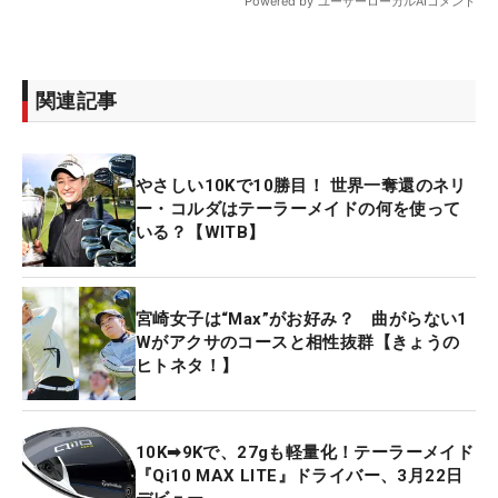
関連記事
やさしい10Kで10勝目！ 世界一奪還のネリ
ー・コルダはテーラーメイドの何を使って
いる？【WITB】
宮崎女子は“Max”がお好み？ 曲がらない1
Wがアクサのコースと相性抜群【きょうの
ヒトネタ！】
10K➡9Kで、27gも軽量化！テーラーメイド
『Qi10 MAX LITE』ドライバー、3月22日