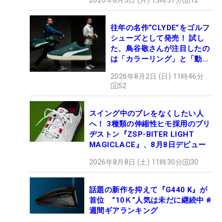
往年の名作“CLYDE”をゴルフ
シューズとして発売！ 試し
た、鳥谷敬さんが注目したの
は「カラーリング」と「動き
やすさ」
2026年8月2日 (日) 11時46分
52
スイング中のブレをなくしたい人
へ！ 3種類の伸縮性ヒモ採用のブリ
ヂストン『ZSP-BITER LIGHT
MAGICLACE』、8月8日デビュー
2026年8月8日 (土) 11時30分
30
話題の新作を抑えて『G440 K』が
首位 “10Ｋ”人気は未だに継続中 #
週間ギアランキング