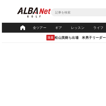
全ツアー
ギア
レッスン
ライフ
松山英樹ら出場 米男子リーダー
注目