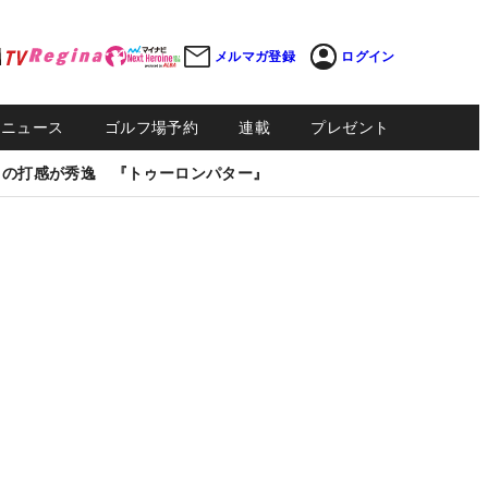
メルマガ登録
ログイン
Sニュース
ゴルフ場予約
連載
プレゼント
しの打感が秀逸 『トゥーロンパター』