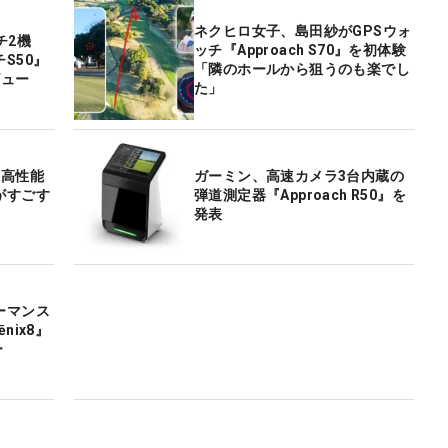
ネクヒロ女子、島田紗がGPSウォ
チ2機
ッチ『Approach S70』を初体験
S50』
「隣のホールから狙うのも楽でし
ビュー
た」
『高性能
ガーミン、高速カメラ3台内蔵の
がすごす
弾道測定器『Approach R50』を
発表
ーマンス
nix8』
ー