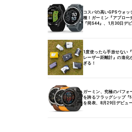
コスパの高いGPSウォッ
種！ガーミン『アプローチ
『同S44』、1月30日デ
1度使ったら手放せない
レーザー距離計』の進化
ぎる！
ガーミン、究極のパフォ
を誇るフラッグシップ『fē
を発表、8月29日デビュ