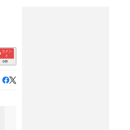
コメン
ト
0
件