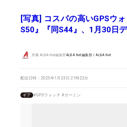
[写真] コスパの高いGPS
S50』『同S44』、1月30日
所属
ALBA Net編集部
ALBA Net編集部
/
ALBA Net
配信日時：
2025年1月23日 21時22分
ギア
#
GPSウォッチ
#
ガーミン