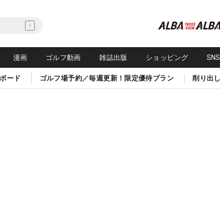
漫画
ゴルフ動画
雑誌出版
ショッピング
SN
ボード
ゴルフ場予約／毎週更新！限定優待プラン
削り出