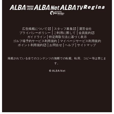
広告掲載について
スタッフ募集
運営会社
プライバシーポリシー
ご利用に際して
会員規約
ガイドライン
特定商取引法に基づく表示
ゴルフ場予約サービス利用規約
マイページサービス利用規約
ポイント利用規約
お問合せ
ヘルプ
サイトマップ
掲載されている全てのコンテンツの無断での転載、転用、コピー等は禁じま
す。
© ALBA Net