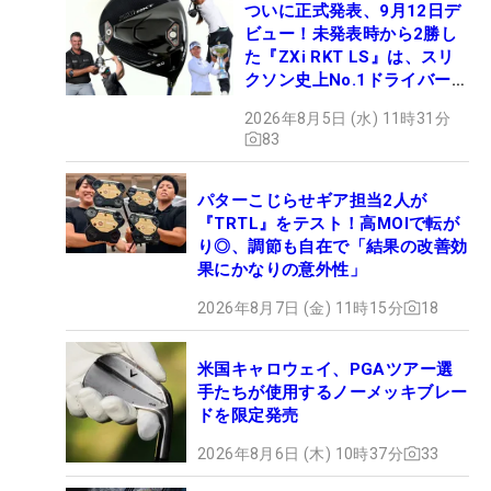
ついに正式発表、9月12日デ
ビュー！未発表時から2勝し
た『ZXi RKT LS』は、スリ
クソン史上No.1ドライバー!?
【打ってみた】
2026年8月5日 (水) 11時31分
83
パターこじらせギア担当2人が
『TRTL』をテスト！高MOIで転が
り◎、調節も自在で「結果の改善効
果にかなりの意外性」
2026年8月7日 (金) 11時15分
18
米国キャロウェイ、PGAツアー選
手たちが使用するノーメッキブレー
ドを限定発売
2026年8月6日 (木) 10時37分
33