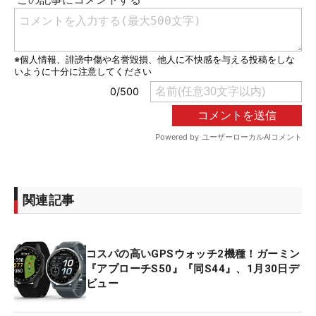
関連記事
コスパの高いGPSウォッチ2機種！ガーミン
『アプローチS50』『同S44』、1月30日デ
ビュー