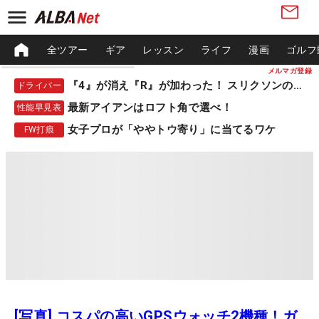
全ツアー
ギア
レッスン
ライフ
漫画
ゴルフ
メルマガ登録
『4』が消え『R』が加わった！ スリクソンの新作
ドライバー
最新アイアンはロフト角で選べ！
性能早見表
女子プロが「ややトウ寄り」に当てるワケ
FW打痕
[写真] コスパの高いGPSウォッチ2機種！ガ