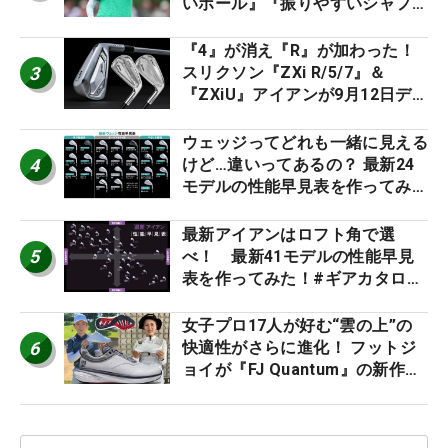
いボール』『振りやすいシャフ
ト』『真っすぐ飛ぶドライバ
ー』 #女子プロセッティング
『4』が消え『R』が加わった！
3
スリクソン『ZXi R/5/7』＆
『ZXiU』アイアンが9月12日デ
ビュー
ウェッジってどれも一緒に見える
4
けど…違いってあるの？ 最新24
モデルの性能早見表を作ってみ
た #ギアカタログ2026
最新アイアンはロフト角で選
5
べ！ 最新41モデルの性能早見
表を作ってみた！#ギアカタログ
2026
女子プロ17人が好む“雲の上”の
6
快適性がさらに進化！ フットジ
ョイが『FJ Quantum』の新作を
発表、8月7日デビュー