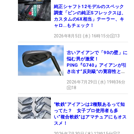
純正シャフト12モデルのスペック
調査「ピンの純正Sフレックスは、
カスタムの6X相当」テーラー、キ
ャロ…もチェック！
2026年8月5日 (水) 16時15分
13
古いアイアンで「90の壁」に
悩む男が激変！
PING『G740』アイアンが引
き出す“反則級”の寛容性と飛
びは本当だった！
2026年7月29日 (水) 19時36分
18
“軟鉄”アイアンは2種類あるって知
ってた？ 女子プロ使用者も多
い“複合軟鉄”はアマチュアにもオス
スメ！
2026年7月30日 (木) 12時15分
7