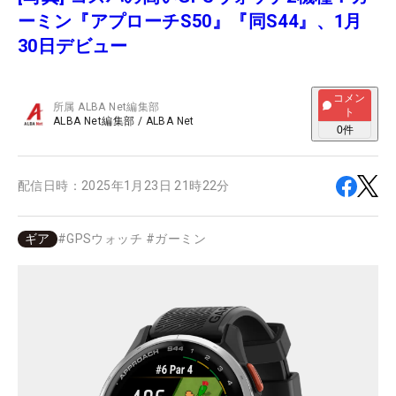
ーミン『アプローチS50』『同S44』、1月
30日デビュー
コメン
所属
ALBA Net編集部
ト
ALBA Net編集部
/
ALBA Net
0
件
配信日時：
2025年1月23日 21時22分
ギア
#
GPSウォッチ
#
ガーミン