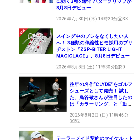
に効く3種の新作パターグリップが
8月8日デビュー
2026年7月30日 (木) 14時20分
33
スイング中のブレをなくしたい人
へ！ 3種類の伸縮性ヒモ採用のブリ
ヂストン『ZSP-BITER LIGHT
MAGICLACE』、8月8日デビュー
2026年8月8日 (土) 11時30分
30
往年の名作“CLYDE”をゴルフ
シューズとして発売！ 試し
た、鳥谷敬さんが注目したの
は「カラーリング」と「動き
やすさ」
2026年8月2日 (日) 11時46分
52
テーラーメイド契約のマイケル・ト