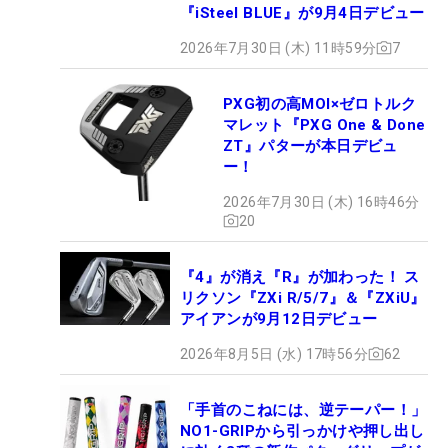
『iSteel BLUE』が9月4日デビュー
2026年7月30日 (木) 11時59分
7
PXG初の高MOI×ゼロトルク
マレット『PXG One & Done
ZT』パターが本日デビュ
ー！
2026年7月30日 (木) 16時46分
20
『4』が消え『R』が加わった！ ス
リクソン『ZXi R/5/7』＆『ZXiU』
アイアンが9月12日デビュー
2026年8月5日 (水) 17時56分
62
「手首のこねには、逆テーパー！」
NO1-GRIPから引っかけや押し出し