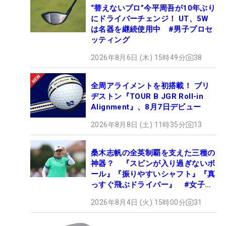
“替えないプロ”今平周吾が10年ぶり
にドライバーチェンジ！ UT、5W
は名器を継続使用中 #男子プロセ
ッティング
2026年8月6日 (木) 15時49分
38
全周アライメントを初搭載！ ブリ
ヂストン『TOUR B JGR Roll-in
Alignment』、8月7日デビュー
2026年8月8日 (土) 11時35分
13
桑木志帆の全英制覇を支えた三種の
神器？ 『スピンが入り過ぎないボ
ール』『振りやすいシャフト』『真
っすぐ飛ぶドライバー』 #女子プ
ロセッティング
2026年8月4日 (火) 15時00分
31