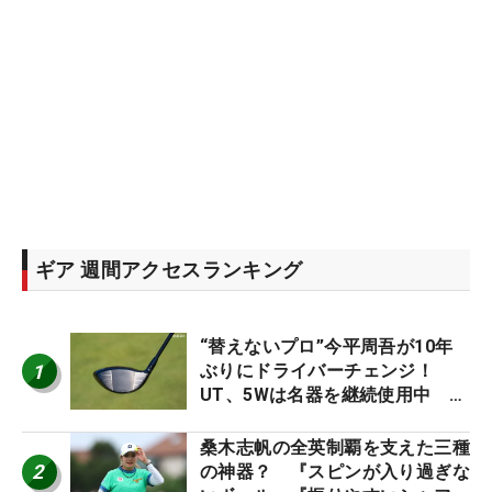
ギア 週間アクセスランキング
“替えないプロ”今平周吾が10年
1
ぶりにドライバーチェンジ！
UT、5Wは名器を継続使用中 #
男子プロセッティング
桑木志帆の全英制覇を支えた三種
2
の神器？ 『スピンが入り過ぎな