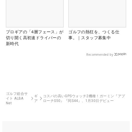
プロギアの「4層フェース」が
ゴルフの熱狂を、つくる仕
切り開く高初速ドライバーの
事。｜スタッフ募集中
新時代
Recommended by
ゴルフ総合サ
ギ
コスパの高いGPSウォッチ2機種！ガーミン『アプ
イト ALBA
ア
ローチS50』『同S44』、1月30日デビュー
Net