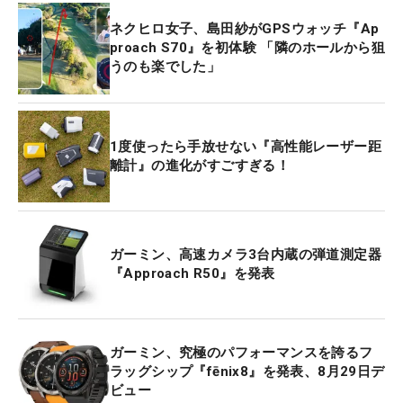
ネクヒロ女子、島田紗がGPSウォッチ『Ap
proach S70』を初体験 「隣のホールから狙
うのも楽でした」
1度使ったら手放せない『高性能レーザー距
離計』の進化がすごすぎる！
ガーミン、高速カメラ3台内蔵の弾道測定器
『Approach R50』を発表
ガーミン、究極のパフォーマンスを誇るフ
ラッグシップ『fēnix8』を発表、8月29日デ
ビュー