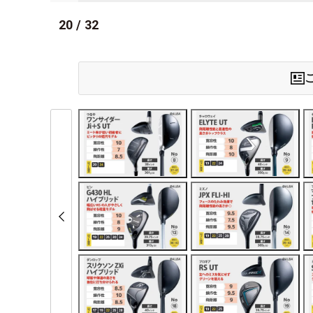
20
/
32