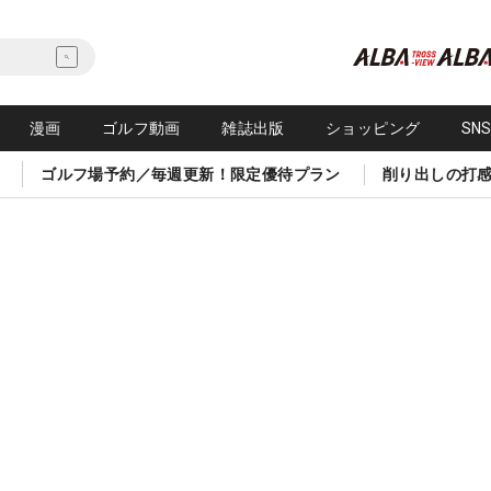
漫画
ゴルフ動画
雑誌出版
ショッピング
SN
ゴルフ場予約／毎週更新！限定優待プラン
削り出しの打