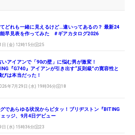
てどれも一緒に見えるけど…違いってあるの？ 最新24
能早見表を作ってみた #ギアカタログ2026
1日 (金) 12時15分
25
古いアイアンで「90の壁」に悩む男が激変！
PING『G740』アイアンが引き出す“反則級”の寛容性と
飛びは本当だった！
026年7月29日 (水) 19時36分
18
グであらゆる状況からピタッ！ブリヂストン『BITING
』ウェッジ、9月4日デビュー
9日 (水) 15時36分
23