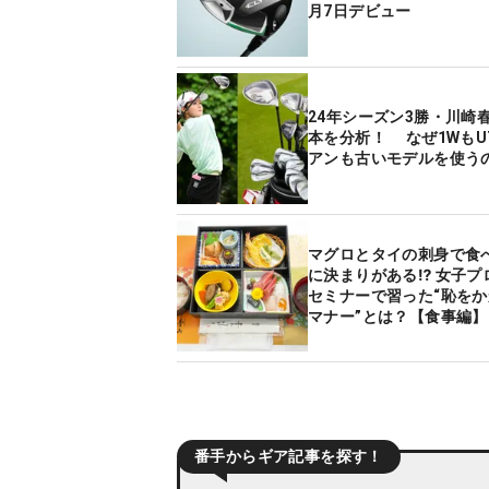
月7日デビュー
24年シーズン3勝・川崎春
本を分析！ なぜ1WもU
アンも古いモデルを使う
マグロとタイの刺身で食
に決まりがある⁉ 女子プ
セミナーで習った“恥を
マナー”とは？【食事編】
番手からギア記事を探す！