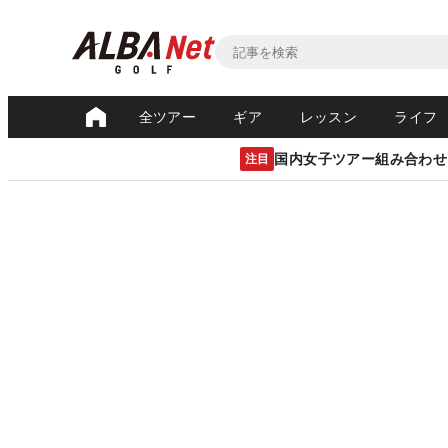
全ツアー
ギア
レッスン
ライフ
国内女子ツアー組み合わせ
注目