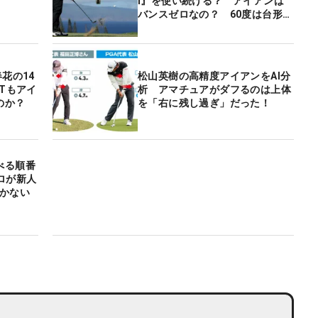
I』を使い続ける？ アイアンは
バンスゼロなの？ 60度は台形ソ
ール？
花の14
松山英樹の高精度アイアンをAI分
Tもアイ
析 アマチュアがダフるのは上体
のか？
を「右に残し過ぎ」だった！
べる順番
ロが新人
かかない