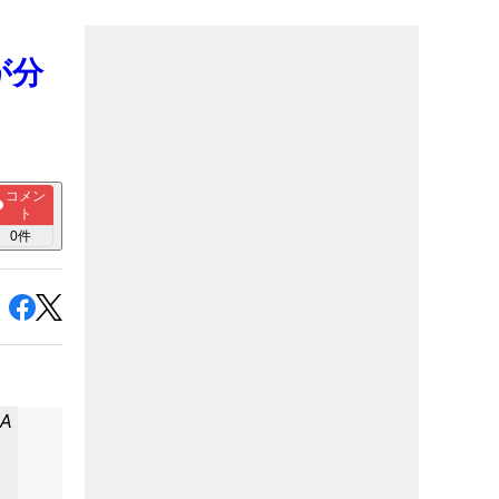
が分
コメン
ト
0
件