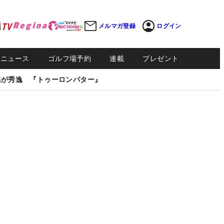
メルマガ登録
ログイン
Sニュース
ゴルフ場予約
連載
プレゼント
感が秀逸 『トゥーロンパター』