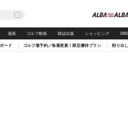
漫画
ゴルフ動画
雑誌出版
ショッピング
SN
ボード
ゴルフ場予約／毎週更新！限定優待プラン
削り出