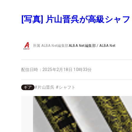
[写真] 片山晋呉が高級シャ
所属
ALBA Net編集部
ALBA Net編集部
/
ALBA Net
配信日時：
2025年2月18日 10時33分
ギア
#
片山晋呉
#
シャフト