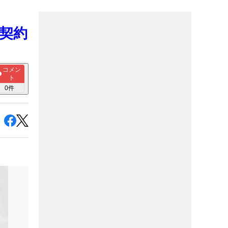
ー契約
コメン
ト
0
件