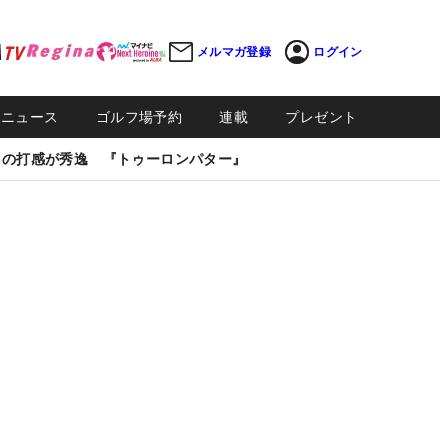
メルマガ登録
ログイン
Sニュース
ゴルフ場予約
連載
プレゼント
しの打感が秀逸 『トゥーロンパター』