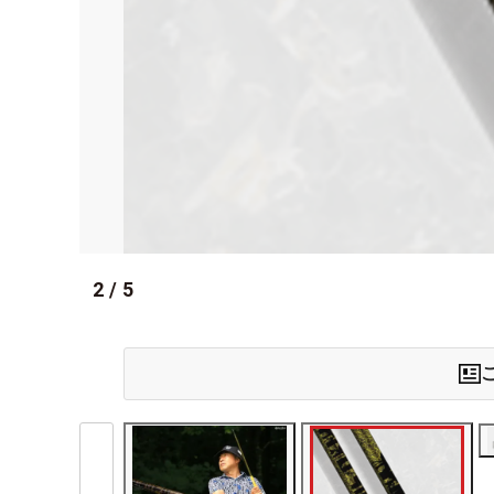
2
/
5