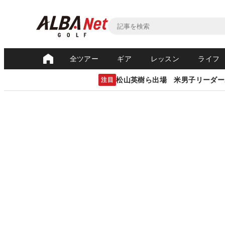
全ツアー
ギア
レッスン
ライフ
松山英樹ら出場 米男子リーダー
注目