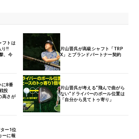
ャフトは
”入り‼
片山晋呉が高級シャフト「TRP
撃、今
X」とブランドパートナー契約
いに8番
片山晋呉が考える“飛んで曲がら
戦投
ない”ドライバーのボール位置は
の高さが
「自分から見てトゥ寄り」
ター1位
カーに報