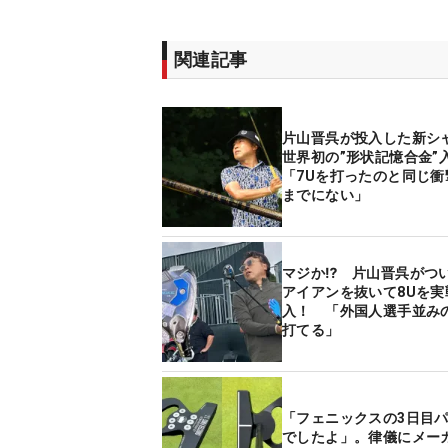
関連記事
片山晋呉が投入した新シ
世界初の”形状記憶合金
「7Uを打ったのと同じ衝
までにない」
マジか⁉ 片山晋呉がつ
アイアンを抜いて8Uを実
入！ 「外国人選手並み
打てる」
「フェニックスの3日目パ
でしたよ」。律儀にメー