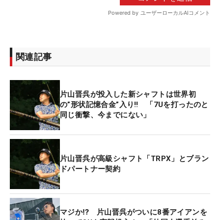
関連記事
片山晋呉が投入した新シャフトは世界初
の”形状記憶合金”入り‼ 「7Uを打ったのと
同じ衝撃、今までにない」
片山晋呉が高級シャフト「TRPX」とブラン
ドパートナー契約
マジか⁉ 片山晋呉がついに8番アイアンを