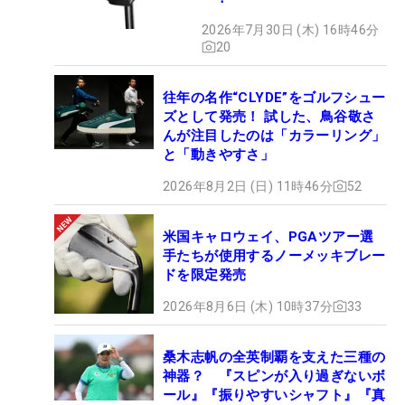
2026年7月30日 (木) 16時46分
20
往年の名作“CLYDE”をゴルフシュー
ズとして発売！ 試した、鳥谷敬さ
んが注目したのは「カラーリング」
と「動きやすさ」
2026年8月2日 (日) 11時46分
52
米国キャロウェイ、PGAツアー選
手たちが使用するノーメッキブレー
ドを限定発売
2026年8月6日 (木) 10時37分
33
桑木志帆の全英制覇を支えた三種の
神器？ 『スピンが入り過ぎないボ
ール』『振りやすいシャフト』『真