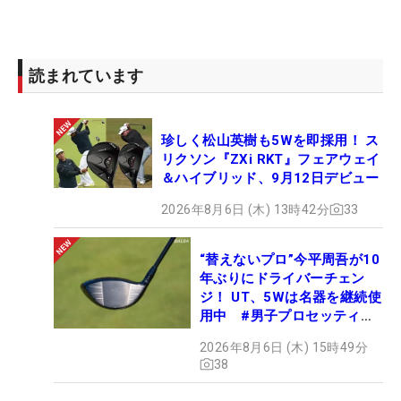
読まれています
珍しく松山英樹も5Wを即採用！ ス
リクソン『ZXi RKT』フェアウェイ
＆ハイブリッド、9月12日デビュー
2026年8月6日 (木) 13時42分
33
“替えないプロ”今平周吾が10
年ぶりにドライバーチェン
ジ！ UT、5Wは名器を継続使
用中 #男子プロセッティン
グ
2026年8月6日 (木) 15時49分
38