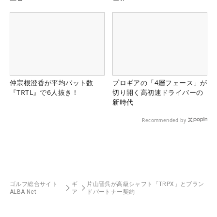
仲宗根澄香が平均パット数
プロギアの「4層フェース」が
『TRTL』で6人抜き！
切り開く高初速ドライバーの
新時代
Recommended by
ゴルフ総合サイト
ギ
片山晋呉が高級シャフト「TRPX」とブラン
ALBA Net
ア
ドパートナー契約