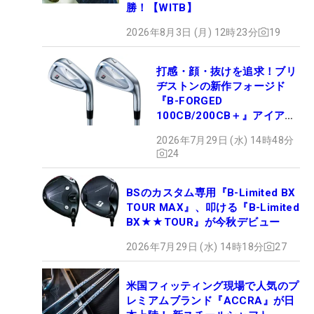
勝！【WITB】
2026年8月3日 (月) 12時23分
19
打感・顔・抜けを追求！ブリ
ヂストンの新作フォージド
『B-FORGED
100CB/200CB＋』アイアン
が9月4日デビュー
2026年7月29日 (水) 14時48分
24
BSのカスタム専用『B-Limited BX
TOUR MAX』、叩ける『B-Limited
BX★★TOUR』が今秋デビュー
2026年7月29日 (水) 14時18分
27
米国フィッティング現場で人気のプ
レミアムブランド『ACCRA』が日