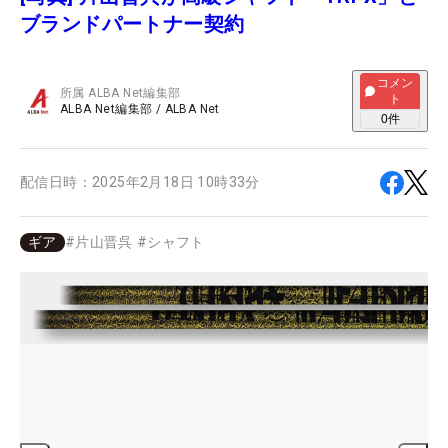
ブランドパートナー契約
コメン
所属
ALBA Net編集部
ト
ALBA Net編集部
/
ALBA Net
0
件
配信日時：
2025年2月18日 10時33分
ギア
#
片山晋呉
#
シャフト