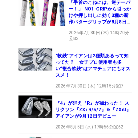
「手首のこねには、逆テーパ
ー！」 NO1-GRIPから引っか
けや押し出しに効く3種の新
作パターグリップが8月8日デ
ビュー
2026年7月30日 (木) 14時20分
33
“軟鉄”アイアンは2種類あるって知
ってた？ 女子プロ使用者も多
い“複合軟鉄”はアマチュアにもオス
スメ！
2026年7月30日 (木) 12時15分
7
『4』が消え『R』が加わった！ ス
リクソン『ZXi R/5/7』＆『ZXiU』
アイアンが9月12日デビュー
2026年8月5日 (水) 17時56分
62