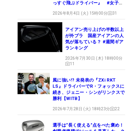
っすぐ飛ぶドライバー』 #女子プ
ロセッティング
2026年8月4日 (火) 15時00分
31
アイアン売り上げの半数以上
が外ブラ 国産アイアンの人
気が落ちている？ #週間ギア
ランキング
2026年7月30日 (木) 18時00分
11
風に強い!? 未発表の『ZXi RKT
LS』ドライバーでR・フォックスに
続き、ジェニー・シンがリンクスで
勝利【WITB】
2026年7月28日 (火) 18時23分
22
選手は“長く使える”点をべた褒め！