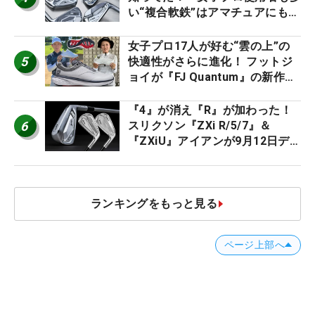
い“複合軟鉄”はアマチュアにもオ
ススメ！
女子プロ17人が好む“雲の上”の
5
快適性がさらに進化！ フットジ
ョイが『FJ Quantum』の新作を
発表、8月7日デビュー
『4』が消え『R』が加わった！
6
スリクソン『ZXi R/5/7』＆
『ZXiU』アイアンが9月12日デ
ビュー
ランキングをもっと見る
ページ上部へ