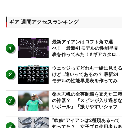
ギア 週間アクセスランキング
最新アイアンはロフト角で選
1
べ！ 最新41モデルの性能早見
表を作ってみた！#ギアカタログ
2026
ウェッジってどれも一緒に見える
2
けど…違いってあるの？ 最新24
モデルの性能早見表を作ってみ
た #ギアカタログ2026
桑木志帆の全英制覇を支えた三種
3
の神器？ 『スピンが入り過ぎな
いボール』『振りやすいシャフ
ト』『真っすぐ飛ぶドライバ
ー』 #女子プロセッティング
“軟鉄”アイアンは2種類あるって
4
知ってた？ 女子プロ使用者も多