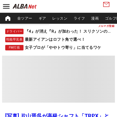
全ツアー
ギア
レッスン
ライフ
漫画
ゴルフ
メルマガ登録
『4』が消え『R』が加わった！ スリクソンの新作
ドライバー
最新アイアンはロフト角で選べ！
性能早見表
女子プロが「ややトウ寄り」に当てるワケ
FW打痕
[写真] 片山晋呉が高級シャフト「TRPX」と