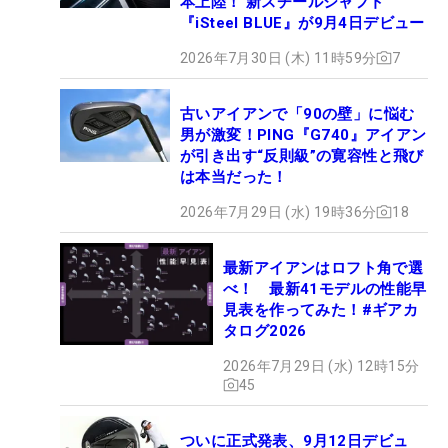
本上陸！ 新スチールシャフト
『iSteel BLUE』が9月4日デビュー
2026年7月30日 (木) 11時59分
7
古いアイアンで「90の壁」に悩む
男が激変！PING『G740』アイアン
が引き出す“反則級”の寛容性と飛び
は本当だった！
2026年7月29日 (水) 19時36分
18
最新アイアンはロフト角で選
べ！ 最新41モデルの性能早
見表を作ってみた！#ギアカ
タログ2026
2026年7月29日 (水) 12時15分
45
ついに正式発表、9月12日デビュ