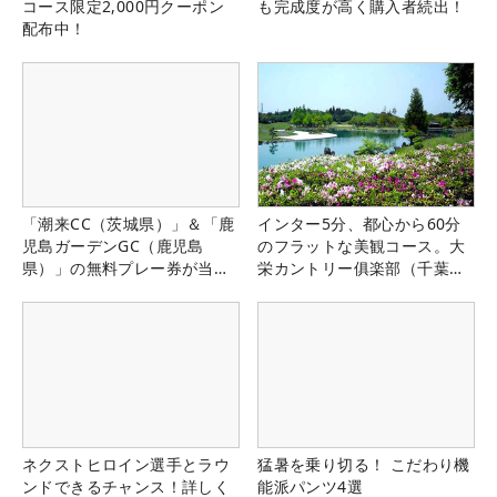
コース限定2,000円クーポン
も完成度が高く購入者続出！
配布中！
「潮来CC（茨城県）」＆「鹿
インター5分、都心から60分
児島ガーデンGC（鹿児島
のフラットな美観コース。大
県）」の無料プレー券が当た
栄カントリー俱楽部（千葉
る！！
県）
ネクストヒロイン選手とラウ
猛暑を乗り切る！ こだわり機
ンドできるチャンス！詳しく
能派パンツ4選