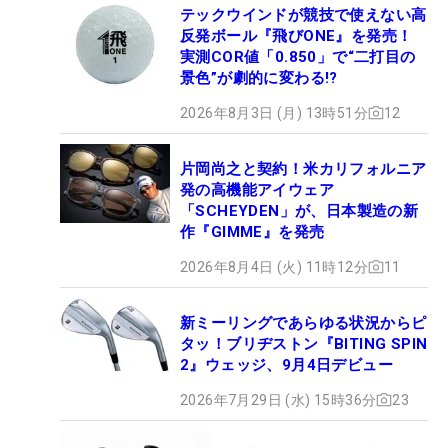
テックウインドが競技で使えない高
反発ボール『飛びONE』を発売！
実測COR値「0.850」で“二打目の
景色”が劇的に変わる!?
2026年8月3日 (月) 13時51分
12
片岡尚之と契約！米カリフォルニア
発の高機能アイウェア
「SCHEYDEN」が、日本製造の新
作『GIMME』を発売
2026年8月4日 (火) 11時12分
11
新ミーリングであらゆる状況からピ
タッ！ブリヂストン『BITING SPIN
2』ウェッジ、9月4日デビュー
2026年7月29日 (水) 15時36分
23