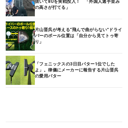
抜いて8Uを実戦投入！ 「外国人選手並み
の高さが打てる」
片山晋呉が考える“飛んで曲がらない”ドライ
バーのボール位置は「自分から見てトゥ寄
り」
「フェニックスの3日目パター1位でした
よ」。律儀にメーカーに報告する片山晋呉
の愛用パター