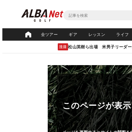
全ツアー
ギア
レッスン
ライフ
松山英樹ら出場 米男子リーダー
注目
このページが表示