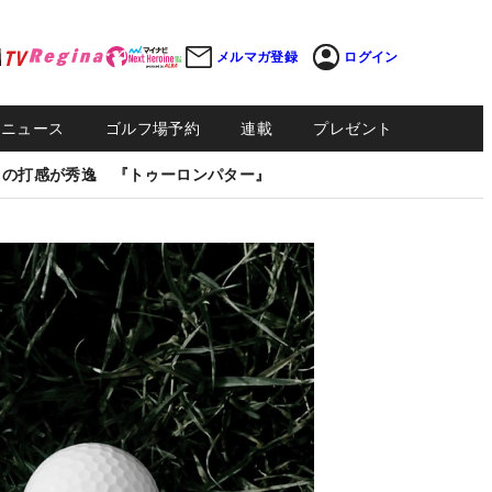
メルマガ登録
ログイン
Sニュース
ゴルフ場予約
連載
プレゼント
しの打感が秀逸 『トゥーロンパター』