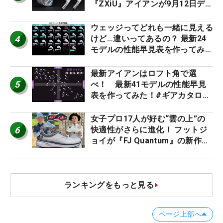
『ZXiU』アイアンが9月12日デ
ビュー
ウェッジってどれも一緒に見える
4
けど…違いってあるの？ 最新24
モデルの性能早見表を作ってみ
た #ギアカタログ2026
最新アイアンはロフト角で選
5
べ！ 最新41モデルの性能早見
表を作ってみた！#ギアカタログ
2026
女子プロ17人が好む“雲の上”の
6
快適性がさらに進化！ フットジ
ョイが『FJ Quantum』の新作を
発表、8月7日デビュー
ランキングをもっと見る
ページ上部へ