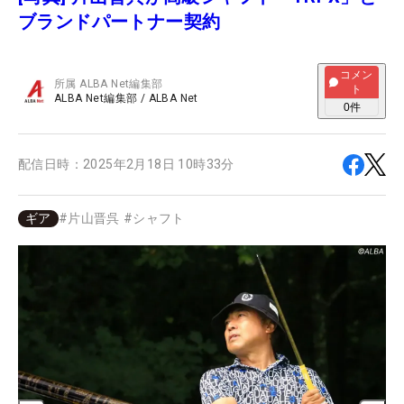
ブランドパートナー契約
コメン
所属
ALBA Net編集部
ト
ALBA Net編集部
/
ALBA Net
0
件
配信日時：
2025年2月18日 10時33分
ギア
#
片山晋呉
#
シャフト