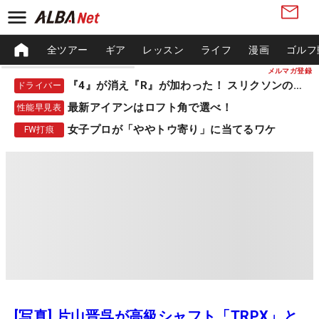
全ツアー
ギア
レッスン
ライフ
漫画
ゴルフ
メルマガ登録
『4』が消え『R』が加わった！ スリクソンの新作
ドライバー
最新アイアンはロフト角で選べ！
性能早見表
女子プロが「ややトウ寄り」に当てるワケ
FW打痕
[写真] 片山晋呉が高級シャフト「TRPX」と