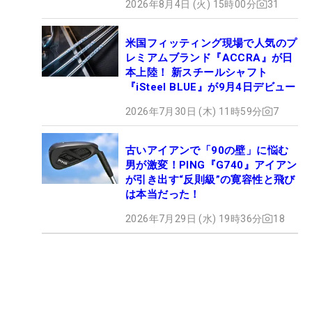
2026年8月4日 (火) 15時00分
31
米国フィッティング現場で人気のプ
レミアムブランド『ACCRA』が日
本上陸！ 新スチールシャフト
『iSteel BLUE』が9月4日デビュー
2026年7月30日 (木) 11時59分
7
古いアイアンで「90の壁」に悩む
男が激変！PING『G740』アイアン
が引き出す“反則級”の寛容性と飛び
は本当だった！
2026年7月29日 (水) 19時36分
18