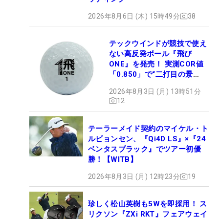
2026年8月6日 (木) 15時49分
38
テックウインドが競技で使え
ない高反発ボール『飛び
ONE』を発売！ 実測COR値
「0.850」で“二打目の景
色”が劇的に変わる!?
2026年8月3日 (月) 13時51分
12
テーラーメイド契約のマイケル・ト
ルビョンセン、『Qi4D LS』×『24
ベンタスブラック』でツアー初優
勝！【WITB】
2026年8月3日 (月) 12時23分
19
珍しく松山英樹も5Wを即採用！ ス
リクソン『ZXi RKT』フェアウェイ