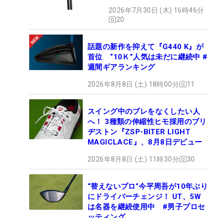
2026年7月30日 (木) 16時46分
20
話題の新作を抑えて『G440 K』が
首位 “10Ｋ”人気は未だに継続中 #
週間ギアランキング
2026年8月8日 (土) 18時00分
11
スイング中のブレをなくしたい人
へ！ 3種類の伸縮性ヒモ採用のブリ
ヂストン『ZSP-BITER LIGHT
MAGICLACE』、8月8日デビュー
2026年8月8日 (土) 11時30分
30
“替えないプロ”今平周吾が10年ぶり
にドライバーチェンジ！ UT、5W
は名器を継続使用中 #男子プロセ
ッティング