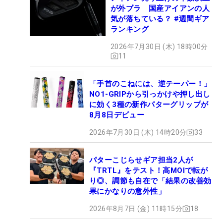
が外ブラ 国産アイアンの人
気が落ちている？ #週間ギア
ランキング
2026年7月30日 (木) 18時00分
11
「手首のこねには、逆テーパー！」
NO1-GRIPから引っかけや押し出し
に効く3種の新作パターグリップが
8月8日デビュー
2026年7月30日 (木) 14時20分
33
パターこじらせギア担当2人が
『TRTL』をテスト！高MOIで転が
り◎、調節も自在で「結果の改善効
果にかなりの意外性」
2026年8月7日 (金) 11時15分
18