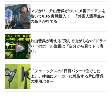
マジか⁉ 片山晋呉がついに8番アイアンを
抜いて8Uを実戦投入！ 「外国人選手並み
の高さが打てる」
片山晋呉が考える“飛んで曲がらない”ドライ
バーのボール位置は「自分から見てトゥ寄
り」
「フェニックスの3日目パター1位でした
よ」。律儀にメーカーに報告する片山晋呉
の愛用パター