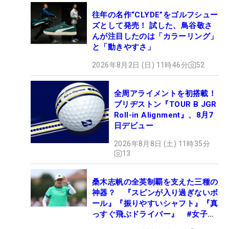
往年の名作“CLYDE”をゴルフシュー
ズとして発売！ 試した、鳥谷敬さ
んが注目したのは「カラーリング」
と「動きやすさ」
2026年8月2日 (日) 11時46分
52
全周アライメントを初搭載！
ブリヂストン『TOUR B JGR
Roll-in Alignment』、8月7
日デビュー
2026年8月8日 (土) 11時35分
13
桑木志帆の全英制覇を支えた三種の
神器？ 『スピンが入り過ぎないボ
ール』『振りやすいシャフト』『真
っすぐ飛ぶドライバー』 #女子プ
ロセッティング