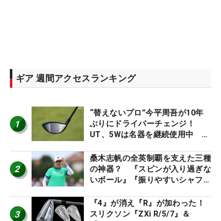
ギア 週間アクセスランキング
“替えないプロ”今平周吾が10年
1
ぶりにドライバーチェンジ！
UT、5Wは名器を継続使用中 #
男子プロセッティング
桑木志帆の全英制覇を支えた三種
2
の神器？ 『スピンが入り過ぎな
いボール』『振りやすいシャフ
ト』『真っすぐ飛ぶドライバ
ー』 #女子プロセッティング
『4』が消え『R』が加わった！
3
スリクソン『ZXi R/5/7』＆