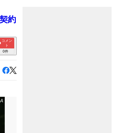
ー契約
コメン
ト
0
件