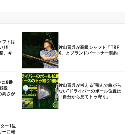
ャフトは
”入り‼
片山晋呉が高級シャフト「TRP
撃、今
X」とブランドパートナー契約
いに8番
片山晋呉が考える“飛んで曲がら
戦投
ない”ドライバーのボール位置は
の高さが
「自分から見てトゥ寄り」
ター1位
カーに報