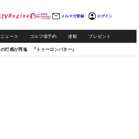
メルマガ登録
ログイン
Sニュース
ゴルフ場予約
連載
プレゼント
しの打感が秀逸 『トゥーロンパター』