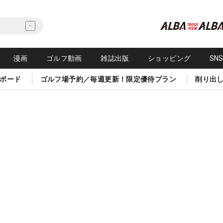
漫画
ゴルフ動画
雑誌出版
ショッピング
SN
ボード
ゴルフ場予約／毎週更新！限定優待プラン
削り出