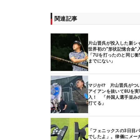
関連記事
片山晋呉が投入した新シ
世界初の”形状記憶合金
「7Uを打ったのと同じ衝
までにない」
マジか⁉ 片山晋呉がつ
アイアンを抜いて8Uを実
入！ 「外国人選手並み
打てる」
「フェニックスの3日目パ
でしたよ」。律儀にメー