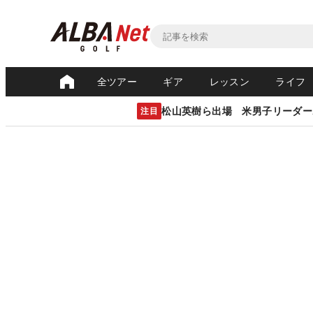
全ツアー
ギア
レッスン
ライフ
松山英樹ら出場 米男子リーダー
注目