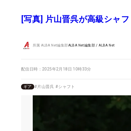
[写真] 片山晋呉が高級シャ
所属
ALBA Net編集部
ALBA Net編集部
/
ALBA Net
配信日時：
2025年2月18日 10時33分
ギア
#
片山晋呉
#
シャフト