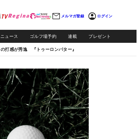
メルマガ登録
ログイン
Sニュース
ゴルフ場予約
連載
プレゼント
しの打感が秀逸 『トゥーロンパター』