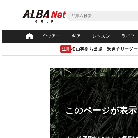
全ツアー
ギア
レッスン
ライフ
松山英樹ら出場 米男子リーダー
注目
このページが表示