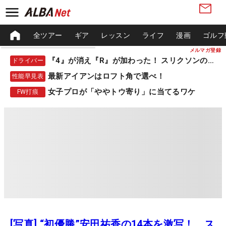
全ツアー
ギア
レッスン
ライフ
漫画
ゴルフ
メルマガ登録
『4』が消え『R』が加わった！ スリクソンの新作
ドライバー
最新アイアンはロフト角で選べ！
性能早見表
女子プロが「ややトウ寄り」に当てるワケ
FW打痕
[写真] “初優勝”安田祐香の14本を激写！ ス