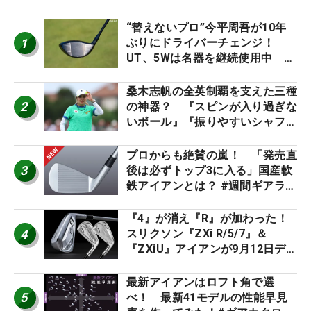
“替えないプロ”今平周吾が10年
1
ぶりにドライバーチェンジ！
UT、5Wは名器を継続使用中 #
男子プロセッティング
桑木志帆の全英制覇を支えた三種
2
の神器？ 『スピンが入り過ぎな
いボール』『振りやすいシャフ
ト』『真っすぐ飛ぶドライバ
ー』 #女子プロセッティング
プロからも絶賛の嵐！ 「発売直
3
後は必ずトップ3に入る」国産軟
鉄アイアンとは？ #週間ギアラン
キング
『4』が消え『R』が加わった！
4
スリクソン『ZXi R/5/7』＆
『ZXiU』アイアンが9月12日デ
ビュー
最新アイアンはロフト角で選
5
べ！ 最新41モデルの性能早見