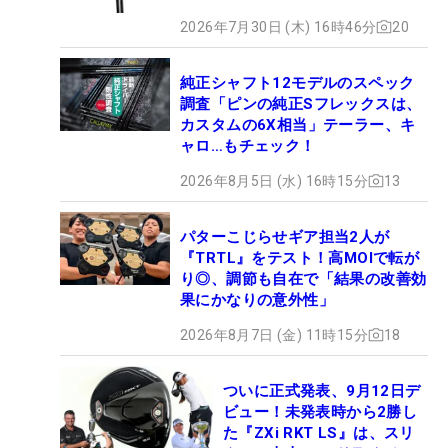
2026年7月30日 (木) 16時46分
20
純正シャフト12モデルのスペック
調査「ピンの純正Sフレックスは、
カスタムの6X相当」テーラー、キ
ャロ…もチェック！
2026年8月5日 (水) 16時15分
13
パターこじらせギア担当2人が
『TRTL』をテスト！高MOIで転が
り◎、調節も自在で「結果の改善効
果にかなりの意外性」
2026年8月7日 (金) 11時15分
18
ついに正式発表、9月12日デ
ビュー！未発表時から2勝し
た『ZXi RKT LS』は、スリ