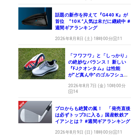
話題の新作を抑えて『G440 K』が
首位 “10Ｋ”人気は未だに継続中 #
週間ギアランキング
2026年8月8日 (土) 18時00分
11
「フワフワ」と「しっかり」
の絶妙なバランス！ 新しい
『FJクオンタム』は性能
が“ど真ん中”のゴルフシュー
ズだった
2026年8月7日 (金) 10時00分
14
プロからも絶賛の嵐！ 「発売直後
は必ずトップ3に入る」国産軟鉄ア
イアンとは？ #週間ギアランキング
2026年8月9日 (日) 18時00分
11