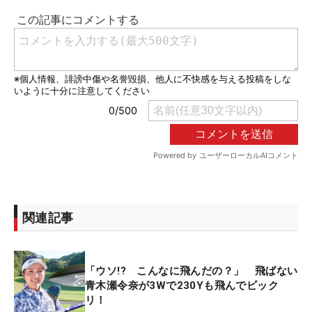
関連記事
「ウソ!? こんなに飛んだの？」 飛ばない
青木瀬令奈が3Wで230Yも飛んでビック
リ！