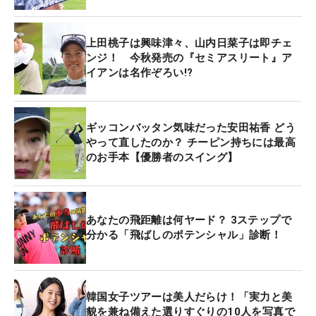
上田桃子は興味津々、山内日菜子は即チェ
ンジ！ 今秋発売の『セミアスリート』ア
イアンは名作ぞろい!?
ギッコンバッタン気味だった安田祐香 どう
やって直したのか？ チーピン持ちには最高
のお手本【優勝者のスイング】
あなたの飛距離は何ヤード？ 3ステップで
分かる「飛ばしのポテンシャル」診断！
韓国女子ツアーは美人だらけ！「実力と美
貌を兼ね備えた選りすぐりの10人を写真で