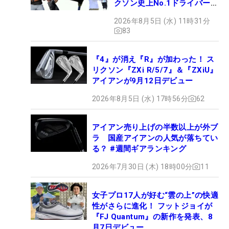
クソン史上No.1ドライバー!?
【打ってみた】
2026年8月5日 (水) 11時31分
83
『4』が消え『R』が加わった！ ス
リクソン『ZXi R/5/7』＆『ZXiU』
アイアンが9月12日デビュー
2026年8月5日 (水) 17時56分
62
アイアン売り上げの半数以上が外ブ
ラ 国産アイアンの人気が落ちてい
る？ #週間ギアランキング
2026年7月30日 (木) 18時00分
11
女子プロ17人が好む“雲の上”の快適
性がさらに進化！ フットジョイが
『FJ Quantum』の新作を発表、8
月7日デビュー