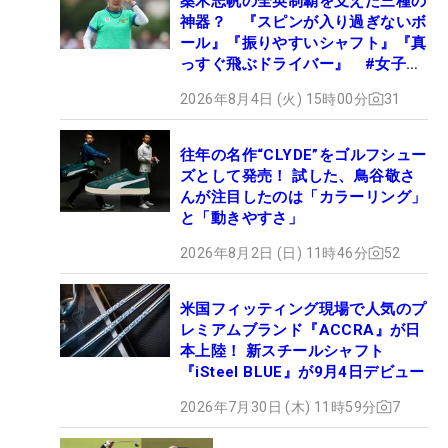
桑木志帆の全英制覇を支えた三種の
神器？ 『スピンが入り過ぎないボ
ール』『振りやすいシャフト』『真
っすぐ飛ぶドライバー』 #女子プ
ロセッティング
2026年8月4日 (火) 15時00分
31
往年の名作“CLYDE”をゴルフシュー
ズとして発売！ 試した、鳥谷敬さ
んが注目したのは「カラーリング」
と「動きやすさ」
2026年8月2日 (日) 11時46分
52
米国フィッティング現場で人気のプ
レミアムブランド『ACCRA』が日
本上陸！ 新スチールシャフト
『iSteel BLUE』が9月4日デビュー
2026年7月30日 (木) 11時59分
7