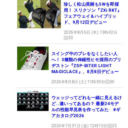
珍しく松山英樹も5Wを即採
用！ スリクソン『ZXi RKT』
フェアウェイ＆ハイブリッ
ド、9月12日デビュー
2026年8月6日 (木) 13時42分
33
スイング中のブレをなくしたい人
へ！ 3種類の伸縮性ヒモ採用のブリ
ヂストン『ZSP-BITER LIGHT
MAGICLACE』、8月8日デビュー
2026年8月8日 (土) 11時30分
30
ウェッジってどれも一緒に見えるけ
ど…違いってあるの？ 最新24モデ
ルの性能早見表を作ってみた #ギ
アカタログ2026
2026年7月31日 (金) 12時15分
25