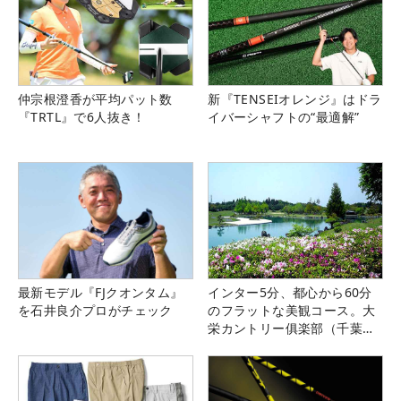
仲宗根澄香が平均パット数
新『TENSEIオレンジ』はドラ
『TRTL』で6人抜き！
イバーシャフトの“最適解”
最新モデル『FJクオンタム』
インター5分、都心から60分
を石井良介プロがチェック
のフラットな美観コース。大
栄カントリー俱楽部（千葉
県）