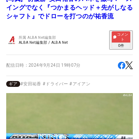
イングでなく『つかまるヘッド＋先がしなる
シャフト』でドローを打つのが祐香流
コメン
所属
ALBA Net編集部
ト
ALBA Net編集部
/
ALBA Net
0
件
配信日時：
2024年9月24日 19時07分
ギア
#
安田祐香
#
ドライバー
#
アイアン