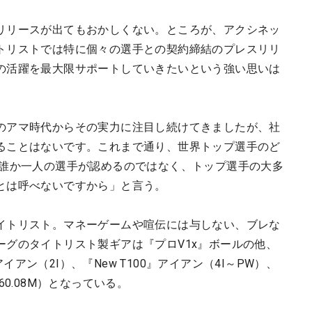
リリースが出てもおかしくない。ところが、アクシネッ
トリストでは特に個々の選手との契約締結のプレスリリ
の活躍を最大限サポートしていきたいという強い思いは
のアマ時代からその実力に注目し続けてきましたが、社
ることはないです。これまで通り、世界トップ選手のど
 誰か一人の選手が認めるのではなく、トップ選手の大多
とは呼べないですから」と言う。
イトリスト。マネーゲームや喧伝には与しない、ブレな
ーグのタイトリスト製ギアは『プロV1x』ボールの他、
アイアン（2I）、『New T100』アイアン（4I～PW）、
、60.08M）となっている。