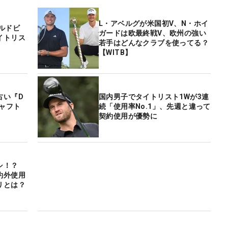
L・アベルグが米国初V、N・ホイ
ルドビ
ガードは欧最終戦V、欧州の強い
イトリス
若手はどんなクラブを使ってる？
【WITB】
古い『D
国内男子でタイトリスト1Wが3連
シャフト
続「使用率No.1」、先週と違って
契約使用が優勢に
シ！？
約外使用
リとは？