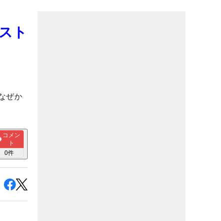
スト
なぜか
コメン
ト
0
件