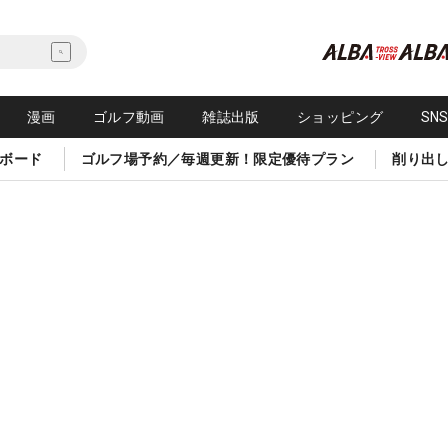
漫画
ゴルフ動画
雑誌出版
ショッピング
SN
ボード
ゴルフ場予約／毎週更新！限定優待プラン
削り出