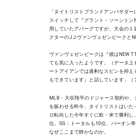
「タイトリストブランドアンバサダーに
スイッチして『グラント・ソーントン招
用していたアバーグですが、大会の１
クターのJ.J.ヴァンヴェゼンビークとN
ヴァンヴェゼンビークは『彼はNEW 
ても気に入ったようです。（データ上
ートアイアンでは過剰なスピンを抑え
もできています』と話しています」（
MLB・大谷翔平のドジャース契約や、
を賑わせる昨今、タイトリストはいた
ロ転向した今年すぐに欧・米で勝利し、現
位。SG：トータルも10位、パーオン率
なぜここまで静かなのか。