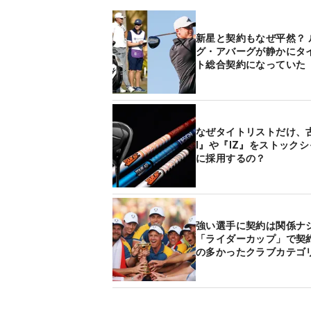
新星と契約もなぜ平然？ 
グ・アバーグが静かにタ
ト総合契約になっていた
なぜタイトリストだけ、
I』や『IZ』をストック
に採用するの？
強い選手に契約は関係ナ
「ライダーカップ」で契
の多かったクラブカテゴ