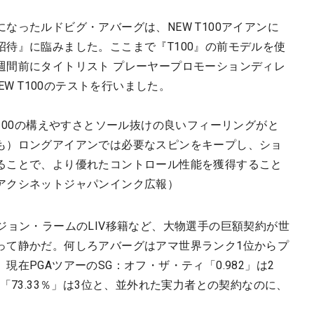
なったルドビグ・アバーグは、NEW T100アイアンに
待』に臨みました。ここまで『T100』の前モデルを使
週間前にタイトリスト プレーヤープロモーションディレ
EW T100のテストを行いました。
T100の構えやすさとソール抜けの良いフィーリングがと
も）ロングアイアンでは必要なスピンをキープし、ショ
ることで、より優れたコントロール性能を獲得すること
アクシネットジャパンインク広報）
ジョン・ラームのLIV移籍など、大物選手の巨額契約が世
って静かだ。何しろアバーグはアマ世界ランク1位からプ
在PGAツアーのSG：オフ・ザ・ティ「0.982」は2
「73.33％」は3位と、並外れた実力者との契約なのに、