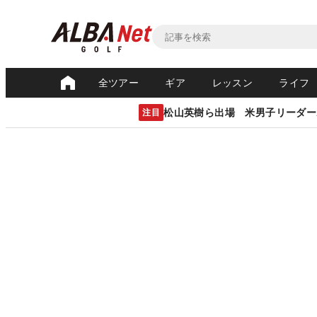
全ツアー
ギア
レッスン
ライフ
松山英樹ら出場 米男子リーダー
注目