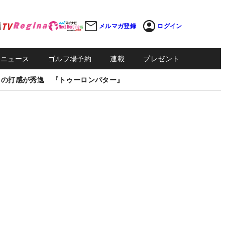
メルマガ登録
ログイン
Sニュース
ゴルフ場予約
連載
プレゼント
しの打感が秀逸 『トゥーロンパター』