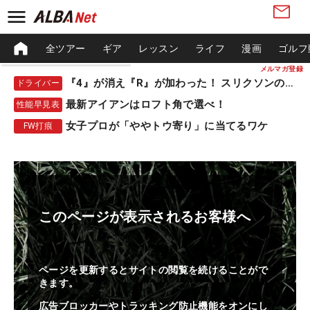
全ツアー
ギア
レッスン
ライフ
漫画
ゴルフ
メルマガ登録
『4』が消え『R』が加わった！ スリクソンの新作
ドライバー
最新アイアンはロフト角で選べ！
性能早見表
女子プロが「ややトウ寄り」に当てるワケ
FW打痕
このページが表示されるお客様へ
ページを更新するとサイトの閲覧を続けることがで
きます。
広告ブロッカーやトラッキング防止機能をオンにし