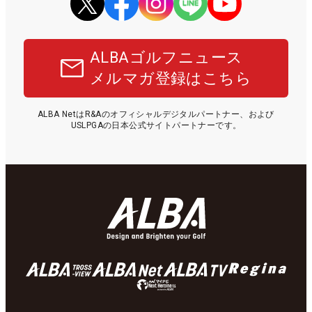
ALBAゴルフニュース
メルマガ登録はこちら
ALBA NetはR&Aのオフィシャルデジタルパートナー、および
USLPGAの日本公式サイトパートナーです。