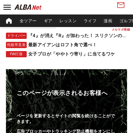
全ツアー
ギア
レッスン
ライフ
漫画
ゴルフ
メルマガ登録
『4』が消え『R』が加わった！ スリクソンの新作
ドライバー
最新アイアンはロフト角で選べ！
性能早見表
女子プロが「ややトウ寄り」に当てるワケ
FW打痕
このページが表示されるお客様へ
ページを更新するとサイトの閲覧を続けることがで
きます。
広告ブロッカーやトラッキング防止機能をオンにし