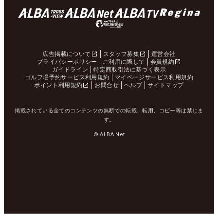
広告掲載について
スタッフ募集
運営会社
プライバシーポリシー
ご利用に際して
会員規約
ガイドライン
特定商取引法に基づく表示
ゴルフ場予約サービス利用規約
マイページサービス利用規約
ポイント利用規約
お問合せ
ヘルプ
サイトマップ
掲載されている全てのコンテンツの無断での転載、転用、コピー等は禁じま
す。
© ALBA Net