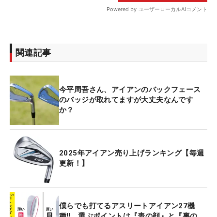
関連記事
今平周吾さん、アイアンのバックフェース
のバッジが取れてますが大丈夫なんです
か？
2025年アイアン売り上げランキング【毎週
更新！】
僕らでも打てるアスリートアイアン27機
種‼ 選ぶポイントは『表の顔』と『裏の