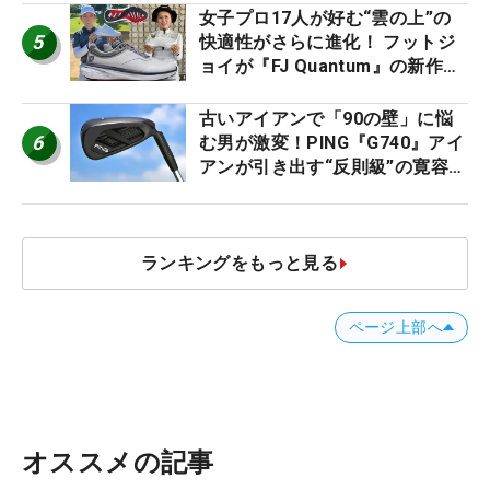
女子プロ17人が好む“雲の上”の
5
快適性がさらに進化！ フットジ
ョイが『FJ Quantum』の新作を
発表、8月7日デビュー
古いアイアンで「90の壁」に悩
6
む男が激変！PING『G740』アイ
アンが引き出す“反則級”の寛容性
と飛びは本当だった！
ランキングをもっと見る
ページ上部へ
オススメの記事