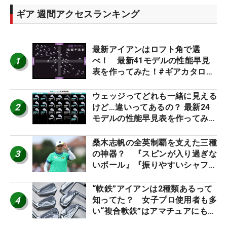
ギア 週間アクセスランキング
最新アイアンはロフト角で選
1
べ！ 最新41モデルの性能早見
表を作ってみた！#ギアカタログ
2026
ウェッジってどれも一緒に見える
2
けど…違いってあるの？ 最新24
モデルの性能早見表を作ってみ
た #ギアカタログ2026
桑木志帆の全英制覇を支えた三種
3
の神器？ 『スピンが入り過ぎな
いボール』『振りやすいシャフ
ト』『真っすぐ飛ぶドライバ
ー』 #女子プロセッティング
“軟鉄”アイアンは2種類あるって
4
知ってた？ 女子プロ使用者も多
い“複合軟鉄”はアマチュアにもオ
ススメ！