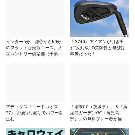
インター5分、都心から60分
『G740』アイアンが引き出
のフラットな美観コース。大
す“反則級”の寛容性と飛びは
栄カントリー俱楽部（千葉
本当だった！
県）
アディダス『コードカオス
「潮来CC（茨城県）」＆「鹿
27』は強烈な蹴りでパワーを
児島ガーデンGC（鹿児島
生む
県）」の無料プレー券が当た
る！！