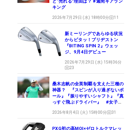
と“売れる”理由は？ #週間ギアラン
キング
2026年7月29日 (水) 18時00分
11
新ミーリングであらゆる状況
からピタッ！ブリヂストン
『BITING SPIN 2』ウェッ
ジ、9月4日デビュー
2026年7月29日 (水) 15時36分
23
桑木志帆の全英制覇を支えた三種の
神器？ 『スピンが入り過ぎないボ
ール』『振りやすいシャフト』『真
っすぐ飛ぶドライバー』 #女子プ
ロセッティング
2026年8月4日 (火) 15時00分
31
PXG初の高MOI×ゼロトルクマレッ