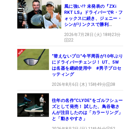
風に強い!? 未発表の『ZXi
RKT LS』ドライバーでR・フ
ォックスに続き、ジェニー・
シンがリンクスで勝利
【WITB】
2026年7月28日 (火) 18時23分
22
“替えないプロ”今平周吾が10年ぶり
にドライバーチェンジ！ UT、5W
は名器を継続使用中 #男子プロセ
ッティング
2026年8月6日 (木) 15時49分
38
往年の名作“CLYDE”をゴルフシュー
ズとして発売！ 試した、鳥谷敬さ
んが注目したのは「カラーリング」
と「動きやすさ」
2026年8月2日 (日) 11時46分
52