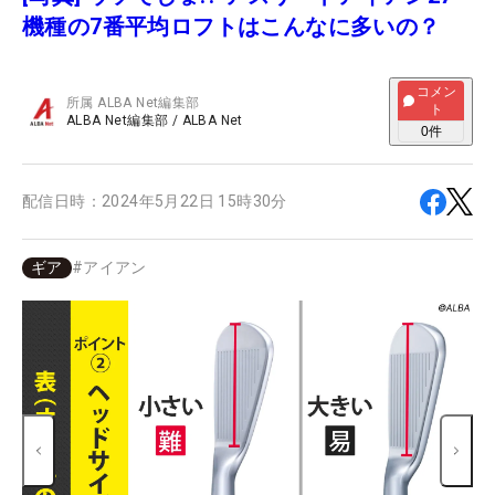
機種の7番平均ロフトはこんなに多いの？
コメン
所属
ALBA Net編集部
ト
ALBA Net編集部
/
ALBA Net
0
件
配信日時：
2024年5月22日 15時30分
ギア
#
アイアン