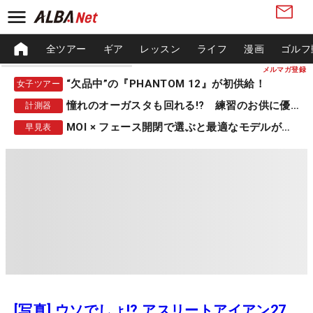
全ツアー
ギア
レッスン
ライフ
漫画
ゴルフ
メルマガ登録
“欠品中”の『PHANTOM 12』が初供給！
女子ツアー
憧れのオーガスタも回れる!? 練習のお供に優秀な一品
計測器
MOI × フェース開閉で選ぶと最適なモデルが見つかる
早見表
[写真] ウソでしょ!? アスリートアイアン27