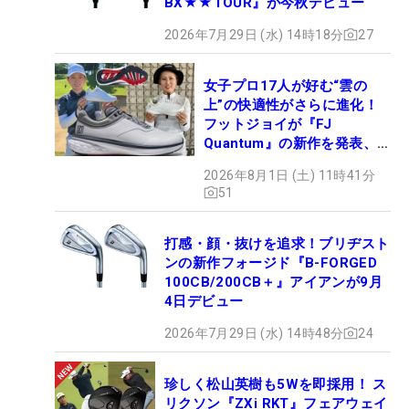
BX★★TOUR』が今秋デビュー
2026年7月29日 (水) 14時18分
27
女子プロ17人が好む“雲の
上”の快適性がさらに進化！
フットジョイが『FJ
Quantum』の新作を発表、8
月7日デビュー
2026年8月1日 (土) 11時41分
51
打感・顔・抜けを追求！ブリヂスト
ンの新作フォージド『B-FORGED
100CB/200CB＋』アイアンが9月
4日デビュー
2026年7月29日 (水) 14時48分
24
珍しく松山英樹も5Wを即採用！ ス
リクソン『ZXi RKT』フェアウェイ