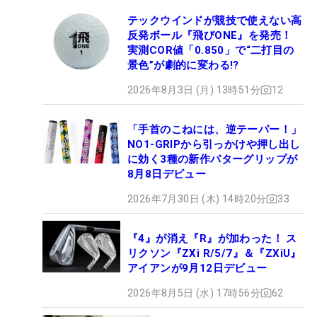
テックウインドが競技で使えない高
反発ボール『飛びONE』を発売！
実測COR値「0.850」で“二打目の
景色”が劇的に変わる!?
2026年8月3日 (月) 13時51分
12
「手首のこねには、逆テーパー！」
NO1-GRIPから引っかけや押し出し
に効く3種の新作パターグリップが
8月8日デビュー
2026年7月30日 (木) 14時20分
33
『4』が消え『R』が加わった！ ス
リクソン『ZXi R/5/7』＆『ZXiU』
アイアンが9月12日デビュー
2026年8月5日 (水) 17時56分
62