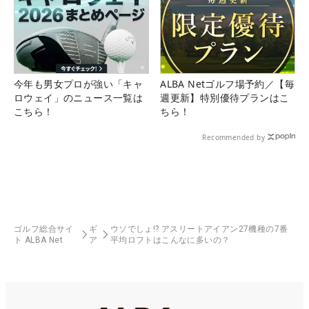
今年も男女プロが強い「キャ
ALBA Netゴルフ場予約／【毎
ロウェイ」のニュース一覧は
週更新】特別優待プランはこ
こちら！
ちら！
Recommended by
ゴルフ総合サイ
ギ
ウソでしょ!? アスリートアイアン27機種の7番
ト ALBA Net
ア
平均ロフトはこんなに多いの？