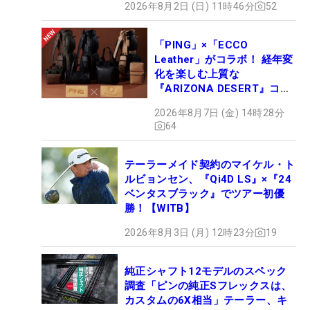
2026年8月2日 (日) 11時46分
52
「PING」×「ECCO
Leather」がコラボ！ 経年変
化を楽しむ上質な
『ARIZONA DESERT』コレ
クション、9月15日限定デビ
2026年8月7日 (金) 14時28分
ュー
64
テーラーメイド契約のマイケル・ト
ルビョンセン、『Qi4D LS』×『24
ベンタスブラック』でツアー初優
勝！【WITB】
2026年8月3日 (月) 12時23分
19
純正シャフト12モデルのスペック
調査「ピンの純正Sフレックスは、
カスタムの6X相当」テーラー、キ