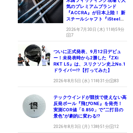
米国フィッティング現場で人
気のプレミアムブランド
『ACCRA』が日本上陸！ 新
スチールシャフト『iSteel
BLUE』が9月4日デビュー
2026年7月30日 (木) 11時59分
7
ついに正式発表、9月12日デビュ
ー！未発表時から2勝した『ZXi
RKT LS』は、スリクソン史上No.1
ドライバー!?【打ってみた】
2026年8月5日 (水) 11時31分
83
テックウインドが競技で使えない高
反発ボール『飛びONE』を発売！
実測COR値「0.850」で“二打目の
景色”が劇的に変わる!?
2026年8月3日 (月) 13時51分
12