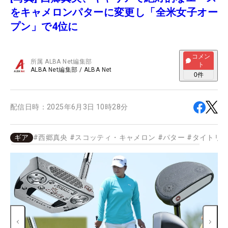
をキャメロンパターに変更し「全米女子オー
プン」で4位に
コメン
所属
ALBA Net編集部
ト
ALBA Net編集部
/
ALBA Net
0
件
配信日時：
2025年6月3日 10時28分
ギア
#
西郷真央
#
スコッティ・キャメロン
#
パター
#
タイトリ