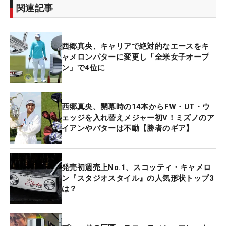
関連記事
西郷真央、キャリアで絶対的なエースをキ
ャメロンパターに変更し「全米女子オープ
ン」で4位に
西郷真央、開幕時の14本からFW・UT・ウ
ェッジを入れ替えメジャー初V！ミズノのア
イアンやパターは不動【勝者のギア】
発売初週売上No.1、スコッティ・キャメロ
ン『スタジオスタイル』の人気形状トップ3
は？