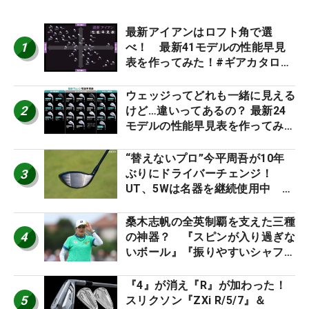
最新アイアンはロフト角で選
1
べ！ 最新41モデルの性能早見
表を作ってみた！#ギアカタログ
2026
ウェッジってどれも一緒に見える
2
けど…違いってあるの？ 最新24
モデルの性能早見表を作ってみ
た #ギアカタログ2026
“替えないプロ”今平周吾が10年
3
ぶりにドライバーチェンジ！
UT、5Wは名器を継続使用中 #
男子プロセッティング
桑木志帆の全英制覇を支えた三種
4
の神器？ 『スピンが入り過ぎな
いボール』『振りやすいシャフ
ト』『真っすぐ飛ぶドライバ
ー』 #女子プロセッティング
『4』が消え『R』が加わった！
5
スリクソン『ZXi R/5/7』＆