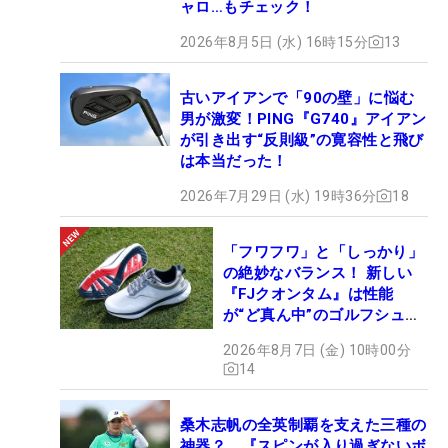
ャロ…もチェック！
2026年8月5日 (水) 16時15分
13
古いアイアンで「90の壁」に悩む
男が激変！PING『G740』アイアン
が引き出す“反則級”の寛容性と飛び
は本当だった！
2026年7月29日 (水) 19時36分
18
「フワフワ」と「しっかり」
の絶妙なバランス！ 新しい
『FJクオンタム』は性能
が“ど真ん中”のゴルフシュー
ズだった
2026年8月7日 (金) 10時00分
14
桑木志帆の全英制覇を支えた三種の
神器？ 『スピンが入り過ぎないボ