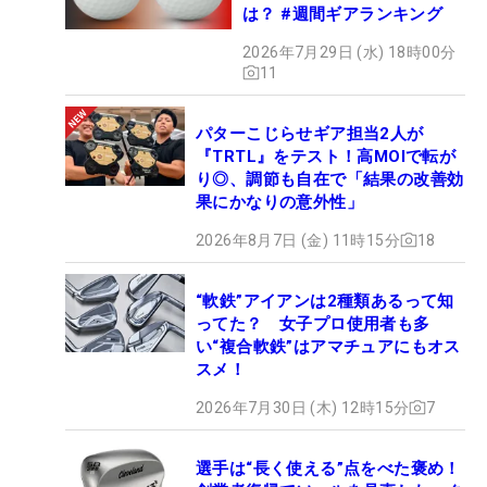
は？ #週間ギアランキング
2026年7月29日 (水) 18時00分
11
パターこじらせギア担当2人が
『TRTL』をテスト！高MOIで転が
り◎、調節も自在で「結果の改善効
果にかなりの意外性」
2026年8月7日 (金) 11時15分
18
“軟鉄”アイアンは2種類あるって知
ってた？ 女子プロ使用者も多
い“複合軟鉄”はアマチュアにもオス
スメ！
2026年7月30日 (木) 12時15分
7
選手は“長く使える”点をべた褒め！