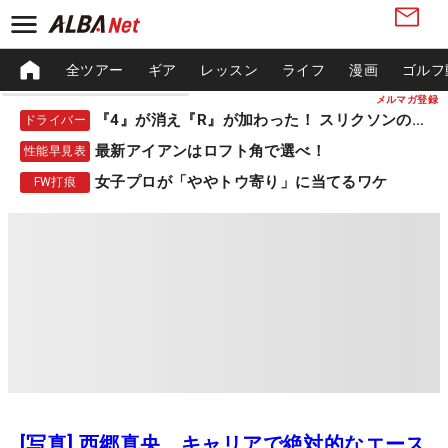
全ツアー
ギア
レッスン
ライフ
漫画
ゴルフ
メルマガ登録
『4』が消え『R』が加わった！ スリクソンの新作
ドライバー
最新アイアンはロフト角で選べ！
性能早見表
女子プロが「ややトウ寄り」に当てるワケ
FW打痕
[写真] 西郷真央、キャリアで絶対的なエース