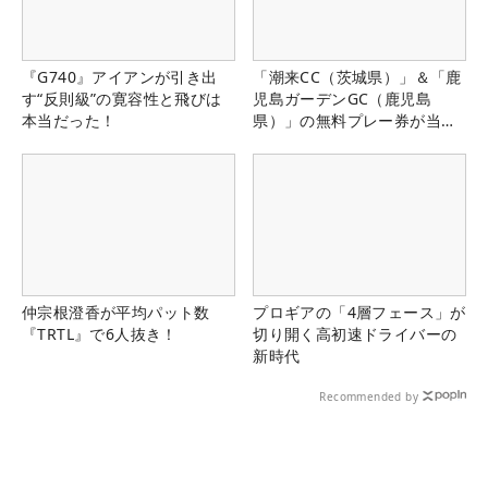
『G740』アイアンが引き出
「潮来CC（茨城県）」＆「鹿
す“反則級”の寛容性と飛びは
児島ガーデンGC（鹿児島
本当だった！
県）」の無料プレー券が当た
る！！
仲宗根澄香が平均パット数
プロギアの「4層フェース」が
『TRTL』で6人抜き！
切り開く高初速ドライバーの
新時代
Recommended by