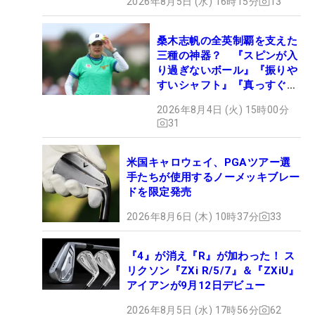
2026年8月5日 (水) 16時15分
13
桑木志帆の全英制覇を支えた
三種の神器？ 『スピンが入
り過ぎないボール』『振りや
すいシャフト』『真っすぐ飛
ぶドライバー』 #女子プロ
2026年8月4日 (火) 15時00分
セッティング
31
米国キャロウェイ、PGAツアー選
手たちが使用するノーメッキブレー
ドを限定発売
2026年8月6日 (木) 10時37分
33
『4』が消え『R』が加わった！ ス
リクソン『ZXi R/5/7』＆『ZXiU』
アイアンが9月12日デビュー
2026年8月5日 (水) 17時56分
62