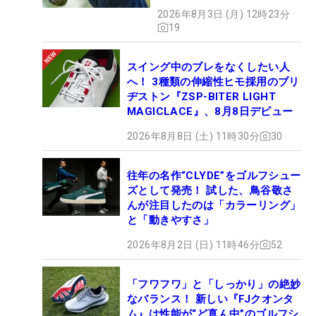
【WITB】
2026年8月3日 (月) 12時23分
19
スイング中のブレをなくしたい人
へ！ 3種類の伸縮性ヒモ採用のブリ
ヂストン『ZSP-BITER LIGHT
MAGICLACE』、8月8日デビュー
2026年8月8日 (土) 11時30分
30
往年の名作“CLYDE”をゴルフシュー
ズとして発売！ 試した、鳥谷敬さ
んが注目したのは「カラーリング」
と「動きやすさ」
2026年8月2日 (日) 11時46分
52
「フワフワ」と「しっかり」の絶妙
なバランス！ 新しい『FJクオンタ
ム』は性能が“ど真ん中”のゴルフシ