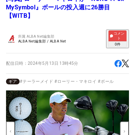
MySymbol』ボールの投入週に26勝目
【WITB】
コメン
所属
ALBA Net編集部
ト
ALBA Net編集部
/
ALBA Net
0
件
配信日時：
2024年5月13日 13時45分
ギア
#
テーラーメイド
#
ローリー・マキロイ
#
ボール