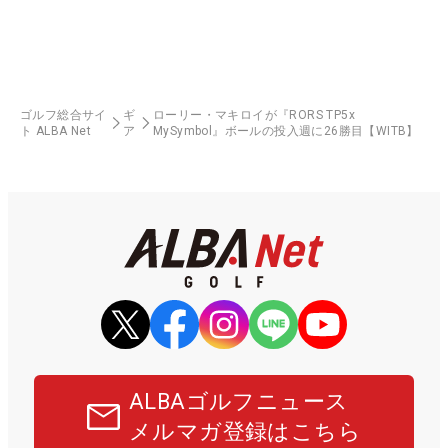
ゴルフ総合サイ
ギ
ローリー・マキロイが『RORS TP5x
ト ALBA Net
ア
MySymbol』ボールの投入週に26勝目【WITB】
ALBAゴルフニュース
メルマガ登録はこちら