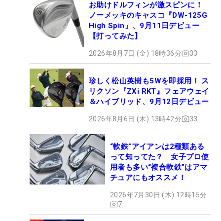
お助けドルフィンが激スピンに！
ノーメッキのキャスコ『DW-125G
High Spin』、9月11日デビュー
【打ってみた】
2026年8月7日 (金) 18時36分
33
珍しく松山英樹も5Wを即採用！ ス
リクソン『ZXi RKT』フェアウェイ
＆ハイブリッド、9月12日デビュー
2026年8月6日 (木) 13時42分
33
“軟鉄”アイアンは2種類ある
って知ってた？ 女子プロ使
用者も多い“複合軟鉄”はアマ
チュアにもオススメ！
2026年7月30日 (木) 12時15分
7