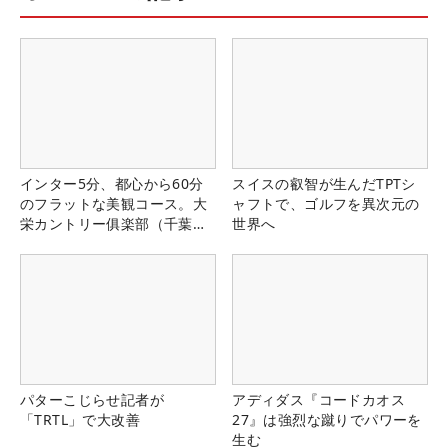
インター5分、都心から60分
スイスの叡智が生んだTPTシ
のフラットな美観コース。大
ャフトで、ゴルフを異次元の
栄カントリー俱楽部（千葉
世界へ
県）
パターこじらせ記者が
アディダス『コードカオス
「TRTL」で大改善
27』は強烈な蹴りでパワーを
生む