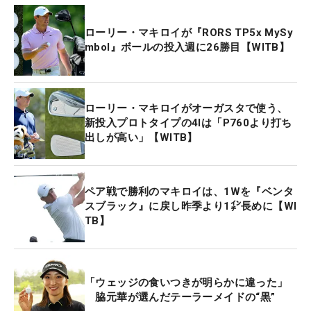
ローリー・マキロイが『RORS TP5x MySy
mbol』ボールの投入週に26勝目【WITB】
ローリー・マキロイがオーガスタで使う、
新投入プロトタイプの4Iは「P760より打ち
出しが高い」【WITB】
ペア戦で勝利のマキロイは、1Wを『ベンタ
スブラック』に戻し昨季より1㌅長めに【WI
TB】
「ウェッジの食いつきが明らかに違った」
脇元華が選んだテーラーメイドの“黒”