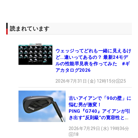
読まれています
ウェッジってどれも一緒に見えるけ
ど…違いってあるの？ 最新24モデ
ルの性能早見表を作ってみた #ギ
アカタログ2026
2026年7月31日 (金) 12時15分
25
古いアイアンで「90の壁」に
悩む男が激変！
PING『G740』アイアンが引
き出す“反則級”の寛容性と飛
びは本当だった！
2026年7月29日 (水) 19時36分
18