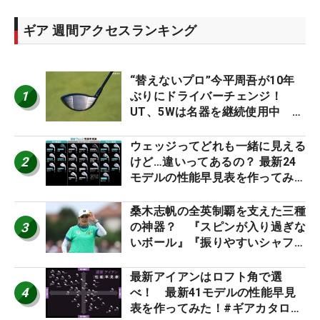
ギア 週間アクセスランキング
“替えないプロ”今平周吾が10年
1
ぶりにドライバーチェンジ！
UT、5Wは名器を継続使用中 #
男子プロセッティング
ウェッジってどれも一緒に見える
2
けど…違いってあるの？ 最新24
モデルの性能早見表を作ってみ
た #ギアカタログ2026
桑木志帆の全英制覇を支えた三種
3
の神器？ 『スピンが入り過ぎな
いボール』『振りやすいシャフ
ト』『真っすぐ飛ぶドライバ
ー』 #女子プロセッティング
最新アイアンはロフト角で選
4
べ！ 最新41モデルの性能早見
表を作ってみた！#ギアカタログ