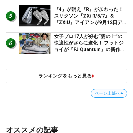
2026
『4』が消え『R』が加わった！
5
スリクソン『ZXi R/5/7』＆
『ZXiU』アイアンが9月12日デ
ビュー
女子プロ17人が好む“雲の上”の
6
快適性がさらに進化！ フットジ
ョイが『FJ Quantum』の新作を
発表、8月7日デビュー
ランキングをもっと見る
ページ上部へ
オススメの記事