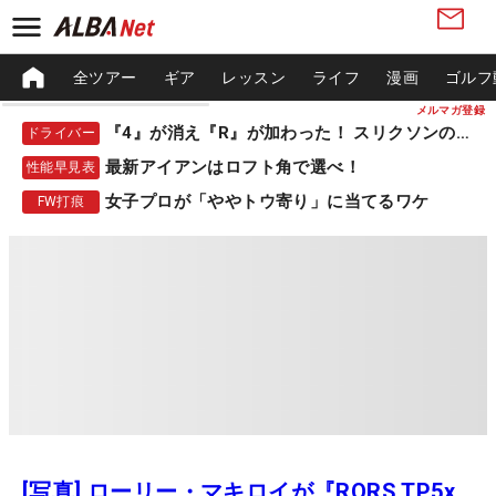
全ツアー
ギア
レッスン
ライフ
漫画
ゴルフ
メルマガ登録
『4』が消え『R』が加わった！ スリクソンの新作
ドライバー
最新アイアンはロフト角で選べ！
性能早見表
女子プロが「ややトウ寄り」に当てるワケ
FW打痕
[写真] ローリー・マキロイが『RORS TP5x