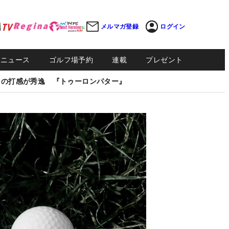
メルマガ登録
ログイン
Sニュース
ゴルフ場予約
連載
プレゼント
しの打感が秀逸 『トゥーロンパター』