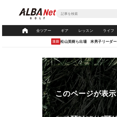
全ツアー
ギア
レッスン
ライフ
松山英樹ら出場 米男子リーダー
注目
このページが表示