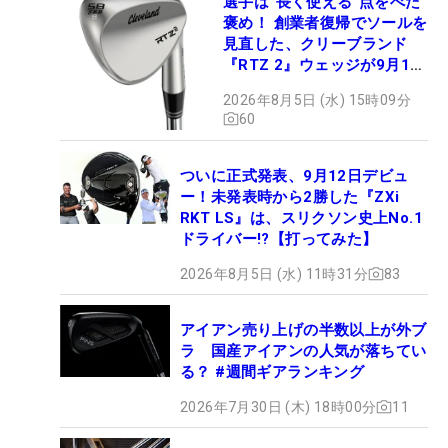
選手は“長く使える”点をべた
褒め！ 創業者復帰でソールを
見直した、クリーブランド
『RTZ 2』ウェッジが9月12
日デビュー
2026年8月5日 (水) 15時09分
60
ついに正式発表、9月12日デビュ
ー！未発表時から2勝した『ZXi
RKT LS』は、スリクソン史上No.1
ドライバー!?【打ってみた】
2026年8月5日 (水) 11時31分
83
アイアン売り上げの半数以上が外ブ
ラ 国産アイアンの人気が落ちてい
る？ #週間ギアランキング
2026年7月30日 (木) 18時00分
11