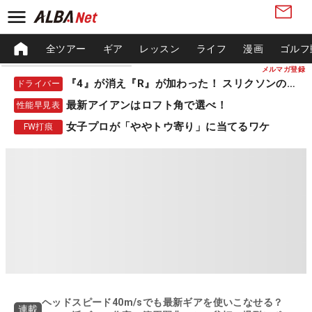
全ツアー
ギア
レッスン
ライフ
漫画
ゴルフ
メルマガ登録
『4』が消え『R』が加わった！ スリクソンの新作
ドライバー
最新アイアンはロフト角で選べ！
性能早見表
女子プロが「ややトウ寄り」に当てるワケ
FW打痕
ヘッドスピード40m/sでも最新ギアを使いこなせる？
連載