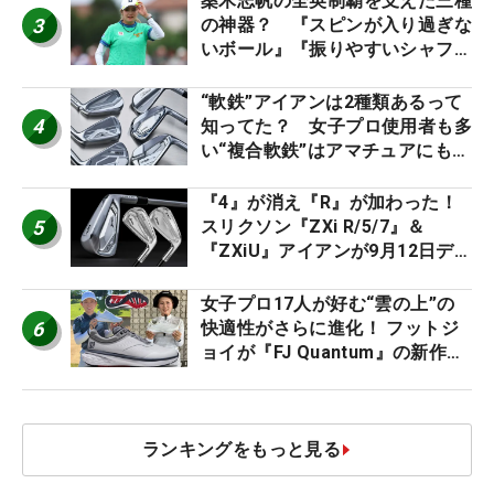
桑木志帆の全英制覇を支えた三種
3
の神器？ 『スピンが入り過ぎな
いボール』『振りやすいシャフ
ト』『真っすぐ飛ぶドライバ
ー』 #女子プロセッティング
“軟鉄”アイアンは2種類あるって
4
知ってた？ 女子プロ使用者も多
い“複合軟鉄”はアマチュアにもオ
ススメ！
『4』が消え『R』が加わった！
5
スリクソン『ZXi R/5/7』＆
『ZXiU』アイアンが9月12日デ
ビュー
女子プロ17人が好む“雲の上”の
6
快適性がさらに進化！ フットジ
ョイが『FJ Quantum』の新作を
発表、8月7日デビュー
ランキングをもっと見る