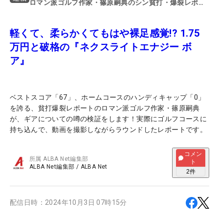
ロマン派ゴルフ作家・篠原嗣典のシン貧打・爆裂レポー
ト
軽くて、柔らかくてもはや裸足感覚!? 1.75
万円と破格の『ネクスライトエナジー ボ
ア』
ベストスコア「67」、ホームコースのハンディキャップ「0」
を誇る、貧打爆裂レポートのロマン派ゴルフ作家・篠原嗣典
が、ギアについての噂の検証をします！実際にゴルフコースに
持ち込んで、動画を撮影しながらラウンドしたレポートです。
コメン
所属
ALBA Net編集部
ト
ALBA Net編集部
/
ALBA Net
2
件
配信日時：
2024年10月3日 07時15分