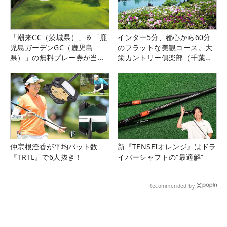
「潮来CC（茨城県）」＆「鹿
インター5分、都心から60分
児島ガーデンGC（鹿児島
のフラットな美観コース。大
県）」の無料プレー券が当た
栄カントリー俱楽部（千葉
る！！
県）
仲宗根澄香が平均パット数
新『TENSEIオレンジ』はドラ
『TRTL』で6人抜き！
イバーシャフトの“最適解”
Recommended by