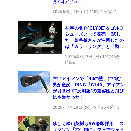
月7日デビュー
2026年8月1日 (土) 11時41分
51
往年の名作“CLYDE”をゴルフ
シューズとして発売！ 試し
た、鳥谷敬さんが注目したの
は「カラーリング」と「動き
やすさ」
2026年8月2日 (日) 11時46分
52
古いアイアンで「90の壁」に悩む
男が激変！PING『G740』アイアン
が引き出す“反則級”の寛容性と飛び
は本当だった！
2026年7月29日 (水) 19時36分
18
珍しく松山英樹も5Wを即採用！ ス
リクソン『ZXi RKT』フェアウェイ