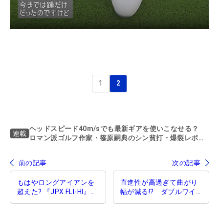
1
2
ヘッドスピード40m/sでも最新ギアを使いこなせる？
連載
ロマン派ゴルフ作家・篠原嗣典のシン貧打・爆裂レポー
ト
前の記事
次の記事
もはやロングアイアンを
直進性が高過ぎて曲がり
超えた? 『JPX FLI-HI』は
幅が減る!? ダブルワイ
飛んで、止まって、コス
ド×ショートネックのニュ
パも抜群！
ースタンダードな『BP-