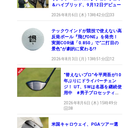
＆ハイブリッド、9月12日デビュー
2026年8月6日 (木) 13時42分
33
テックウインドが競技で使えない高
反発ボール『飛びONE』を発売！
実測COR値「0.850」で“二打目の
景色”が劇的に変わる!?
2026年8月3日 (月) 13時51分
12
“替えないプロ”今平周吾が10
年ぶりにドライバーチェン
ジ！ UT、5Wは名器を継続使
用中 #男子プロセッティン
グ
2026年8月6日 (木) 15時49分
38
米国キャロウェイ、PGAツアー選