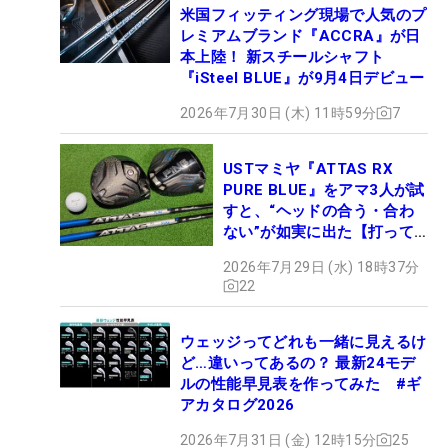
米国フィッティング現場で人気のプ
レミアムブランド『ACCRA』が日
本上陸！ 新スチールシャフト
『iSteel BLUE』が9月4日デビュー
2026年7月30日 (木) 11時59分
7
USTマミヤ『ATTAS RX
PURE BLUE』をアマ3人が試
すと、“ヘッドの合う・合わ
ない”が如実に出た【打って
みた】
2026年7月29日 (水) 18時37分
22
ウェッジってどれも一緒に見えるけ
ど…違いってあるの？ 最新24モデ
ルの性能早見表を作ってみた #ギ
アカタログ2026
2026年7月31日 (金) 12時15分
25