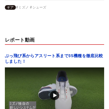
ギア
#
ミズノ
#
シューズ
レポート動画
ぶっ飛び系からアスリート系まで35機種を徹底比較
しました！