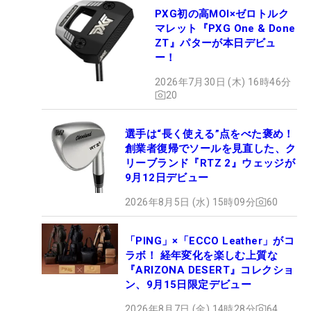
PXG初の高MOI×ゼロトルク
マレット『PXG One & Done
ZT』パターが本日デビュ
ー！
2026年7月30日 (木) 16時46分
20
選手は“長く使える”点をべた褒め！
創業者復帰でソールを見直した、ク
リーブランド『RTZ 2』ウェッジが
9月12日デビュー
2026年8月5日 (水) 15時09分
60
「PING」×「ECCO Leather」がコ
ラボ！ 経年変化を楽しむ上質な
『ARIZONA DESERT』コレクショ
ン、9月15日限定デビュー
2026年8月7日 (金) 14時28分
64