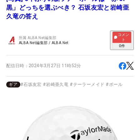
黒」どっちを選ぶべき？ 石坂友宏と岩崎亜
久竜の答え
コメン
所属
ALBA Net編集部
ト
ALBA Net編集部
/
ALBA Net
0
件
配信日時：
2024年3月27日 11時52分
ギア
#
石坂友宏
#
岩崎亜久竜
#
テーラーメイド
#
ボール