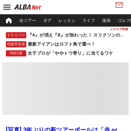
全ツアー
ギア
レッスン
ライフ
漫画
ゴルフ
メルマガ登録
『4』が消え『R』が加わった！ スリクソンの新作
ドライバー
最新アイアンはロフト角で選べ！
性能早見表
女子プロが「ややトウ寄り」に当てるワケ
FW打痕
[写真] 3年ぶりの新ツアーボールは「赤 or