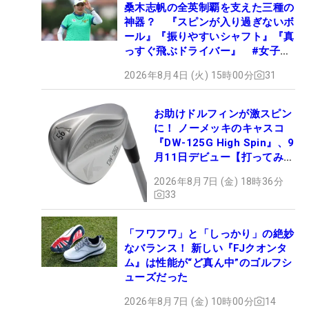
桑木志帆の全英制覇を支えた三種の
神器？ 『スピンが入り過ぎないボ
ール』『振りやすいシャフト』『真
っすぐ飛ぶドライバー』 #女子プ
ロセッティング
2026年8月4日 (火) 15時00分
31
お助けドルフィンが激スピン
に！ ノーメッキのキャスコ
『DW-125G High Spin』、9
月11日デビュー【打ってみ
た】
2026年8月7日 (金) 18時36分
33
「フワフワ」と「しっかり」の絶妙
なバランス！ 新しい『FJクオンタ
ム』は性能が“ど真ん中”のゴルフシ
ューズだった
2026年8月7日 (金) 10時00分
14