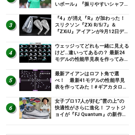
いボール』『振りやすいシャフ
ト』『真っすぐ飛ぶドライバ
ー』 #女子プロセッティング
『4』が消え『R』が加わった！
3
スリクソン『ZXi R/5/7』＆
『ZXiU』アイアンが9月12日デ
ビュー
ウェッジってどれも一緒に見える
4
けど…違いってあるの？ 最新24
モデルの性能早見表を作ってみ
た #ギアカタログ2026
最新アイアンはロフト角で選
5
べ！ 最新41モデルの性能早見
表を作ってみた！#ギアカタログ
2026
女子プロ17人が好む“雲の上”の
6
快適性がさらに進化！ フットジ
ョイが『FJ Quantum』の新作を
発表、8月7日デビュー