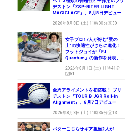
へ！ 3種類の伸縮性ヒモ採用のブリ
ヂストン『ZSP-BITER LIGHT
MAGICLACE』、8月8日デビュー
2026年8月8日 (土) 11時30分
30
女子プロ17人が好む“雲の
上”の快適性がさらに進化！
フットジョイが『FJ
Quantum』の新作を発表、8
月7日デビュー
2026年8月1日 (土) 11時41分
51
全周アライメントを初搭載！ ブリ
ヂストン『TOUR B JGR Roll-in
Alignment』、8月7日デビュー
2026年8月8日 (土) 11時35分
13
パターこじらせギア担当2人が