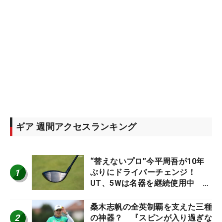
ギア 週間アクセスランキング
“替えないプロ”今平周吾が10年
1
ぶりにドライバーチェンジ！
UT、5Wは名器を継続使用中 #
男子プロセッティング
桑木志帆の全英制覇を支えた三種
2
の神器？ 『スピンが入り過ぎな