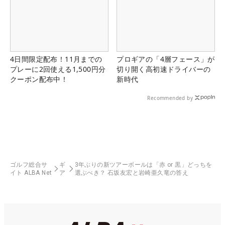
4日間限定配布！11月までの
プロギアの「4層フェース」が
プレーに2回使える1,500円分
切り開く高初速ドライバーの
クーポン配布中！
新時代
Recommended by
ゴルフ総合サ
ギ
3年ぶりの新ツアーボールは「赤 or 黒」どっちを
イト ALBA Net
ア
選ぶべき？ 石坂友宏と岩崎亜久竜の答え