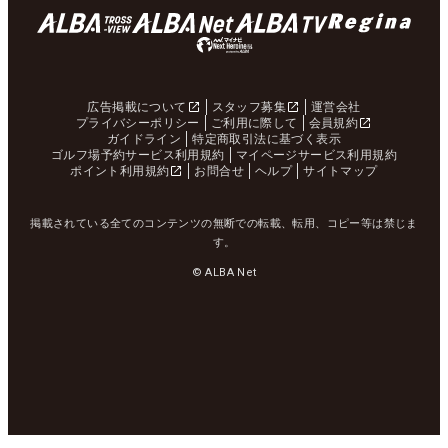
広告掲載について
スタッフ募集
運営会社
プライバシーポリシー
ご利用に際して
会員規約
ガイドライン
特定商取引法に基づく表示
ゴルフ場予約サービス利用規約
マイページサービス利用規約
ポイント利用規約
お問合せ
ヘルプ
サイトマップ
掲載されている全てのコンテンツの無断での転載、転用、コピー等は禁じま
す。
© ALBA Net