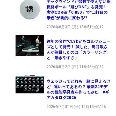
テックウインドが競技で使えない高
反発ボール『飛びONE』を発売！
実測COR値「0.850」で“二打目の
景色”が劇的に変わる!?
2026年8月3日 (月) 13時51分
12
往年の名作“CLYDE”をゴルフシュー
ズとして発売！ 試した、鳥谷敬さ
んが注目したのは「カラーリング」
と「動きやすさ」
2026年8月2日 (日) 11時46分
52
ウェッジってどれも一緒に見えるけ
ど…違いってあるの？ 最新24モデ
ルの性能早見表を作ってみた #ギ
アカタログ2026
2026年7月31日 (金) 12時15分
25