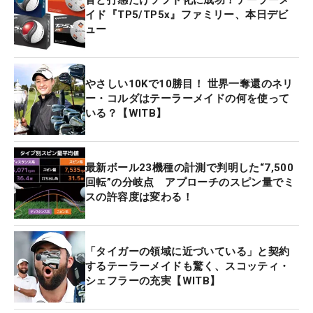
音と打感だけソフト化に成功！テーラーメ
イド『TP5/TP5x』ファミリー、本日デビ
ュー
やさしい10Kで10勝目！ 世界一奪還のネリ
ー・コルダはテーラーメイドの何を使って
いる？【WITB】
最新ボール23機種の計測で判明した“7,500
回転”の分岐点 アプローチのスピン量でミ
スの許容度は変わる！
「タイガーの領域に近づいている」と契約
するテーラーメイドも驚く、スコッティ・
シェフラーの充実【WITB】