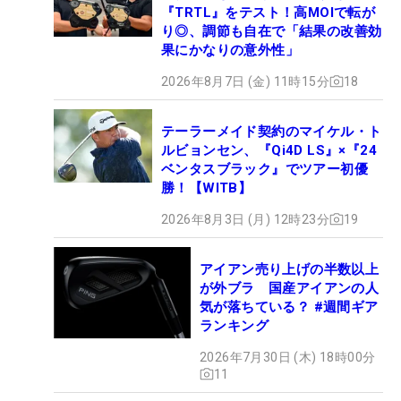
『TRTL』をテスト！高MOIで転が
り◎、調節も自在で「結果の改善効
果にかなりの意外性」
2026年8月7日 (金) 11時15分
18
テーラーメイド契約のマイケル・ト
ルビョンセン、『Qi4D LS』×『24
ベンタスブラック』でツアー初優
勝！【WITB】
2026年8月3日 (月) 12時23分
19
アイアン売り上げの半数以上
が外ブラ 国産アイアンの人
気が落ちている？ #週間ギア
ランキング
2026年7月30日 (木) 18時00分
11