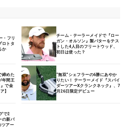
チーム・テーラーメイドで『ロー
ー・フリ
ガン・オルソン』製パターをテス
プロトタ
トした4人目のフリートウッド、
るか
初日は使った？
で締めた
“無双”シェフラーの6勝にあやか
が年間王
りたい！ テーラーメイド『スパイ
X』で金
ダーツアーXクランクネック』、7
ギア】
月26日限定デビュー
グで2
ーの新パ
fのツアー