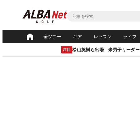
全ツアー
ギア
レッスン
ライフ
松山英樹ら出場 米男子リーダー
注目