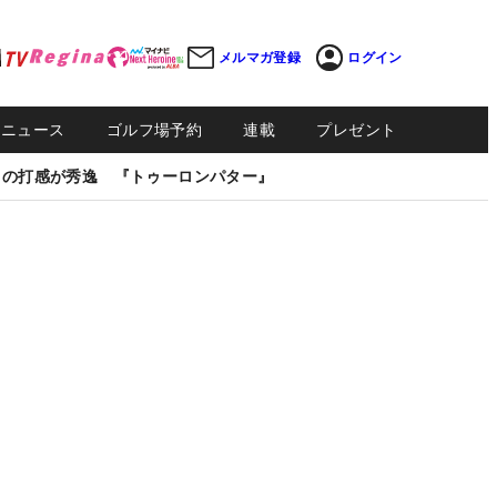
メルマガ登録
ログイン
Sニュース
ゴルフ場予約
連載
プレゼント
しの打感が秀逸 『トゥーロンパター』