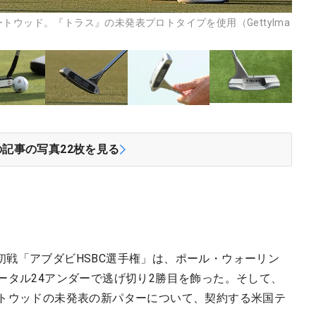
トウッド。『トラス』の未発表プロトタイプを使用（GettyIma
の記事の写真
22
枚を見る
戦「アブダビHSBC選手権」は、ポール・ウォーリン
ータル24アンダーで逃げ切り2勝目を飾った。そして、
ートウッドの未発表の新パターについて、契約する米国テ