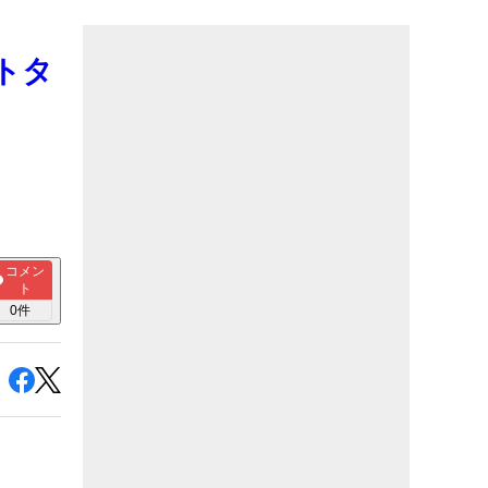
トタ
コメン
ト
0
件