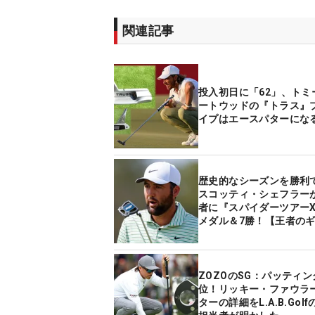
関連記事
投入初日に「62」、トミ
ートウッドの『トラス』
イプはエースパターにな
歴史的なシーズンを勝利
スコッティ・シェフラー
者に『スパイダーツアー
メダル＆7勝！【王者の
ZOZOのSG：パッティン
位！リッキー・ファウラ
ターの詳細をL.A.B.Gol