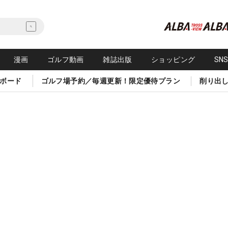
漫画
ゴルフ動画
雑誌出版
ショッピング
SN
ボード
ゴルフ場予約／毎週更新！限定優待プラン
削り出