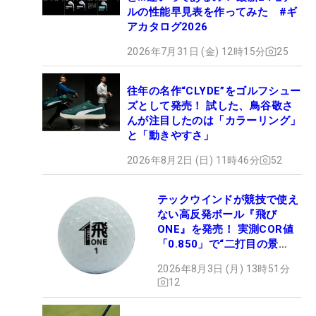
ルの性能早見表を作ってみた #ギ
アカタログ2026
2026年7月31日 (金) 12時15分
25
往年の名作“CLYDE”をゴルフシュー
ズとして発売！ 試した、鳥谷敬さ
んが注目したのは「カラーリング」
と「動きやすさ」
2026年8月2日 (日) 11時46分
52
テックウインドが競技で使え
ない高反発ボール『飛び
ONE』を発売！ 実測COR値
「0.850」で“二打目の景
色”が劇的に変わる!?
2026年8月3日 (月) 13時51分
12