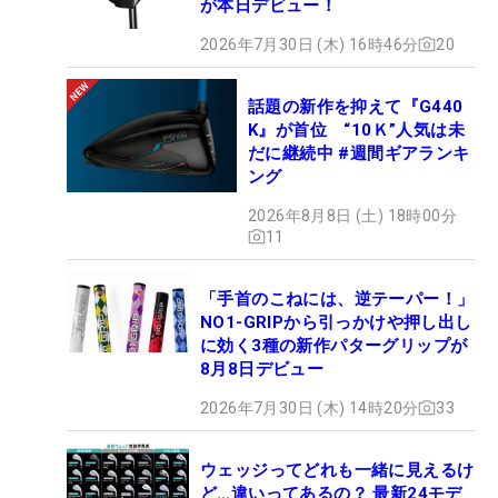
が本日デビュー！
2026年7月30日 (木) 16時46分
20
話題の新作を抑えて『G440
K』が首位 “10Ｋ”人気は未
だに継続中 #週間ギアランキ
ング
2026年8月8日 (土) 18時00分
11
「手首のこねには、逆テーパー！」
NO1-GRIPから引っかけや押し出し
に効く3種の新作パターグリップが
8月8日デビュー
2026年7月30日 (木) 14時20分
33
ウェッジってどれも一緒に見えるけ
ど…違いってあるの？ 最新24モデ