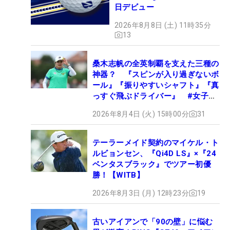
日デビュー
2026年8月8日 (土) 11時35分
13
桑木志帆の全英制覇を支えた三種の
神器？ 『スピンが入り過ぎないボ
ール』『振りやすいシャフト』『真
っすぐ飛ぶドライバー』 #女子プ
ロセッティング
2026年8月4日 (火) 15時00分
31
テーラーメイド契約のマイケル・ト
ルビョンセン、『Qi4D LS』×『24
ベンタスブラック』でツアー初優
勝！【WITB】
2026年8月3日 (月) 12時23分
19
古いアイアンで「90の壁」に悩む