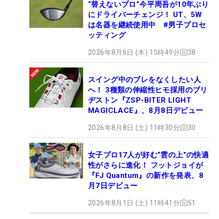
“替えないプロ”今平周吾が10年ぶり
にドライバーチェンジ！ UT、5W
は名器を継続使用中 #男子プロセ
ッティング
2026年8月6日 (木) 15時49分
38
スイング中のブレをなくしたい人
へ！ 3種類の伸縮性ヒモ採用のブリ
ヂストン『ZSP-BITER LIGHT
MAGICLACE』、8月8日デビュー
2026年8月8日 (土) 11時30分
30
女子プロ17人が好む“雲の上”の快適
性がさらに進化！ フットジョイが
『FJ Quantum』の新作を発表、8
月7日デビュー
2026年8月1日 (土) 11時41分
51