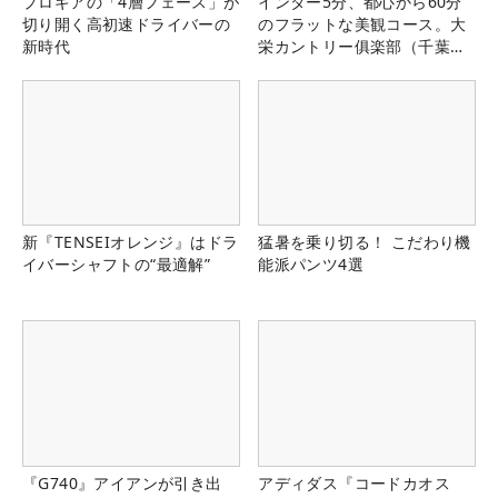
プロギアの「4層フェース」が
インター5分、都心から60分
切り開く高初速ドライバーの
のフラットな美観コース。大
新時代
栄カントリー俱楽部（千葉
県）
新『TENSEIオレンジ』はドラ
猛暑を乗り切る！ こだわり機
イバーシャフトの“最適解”
能派パンツ4選
『G740』アイアンが引き出
アディダス『コードカオス