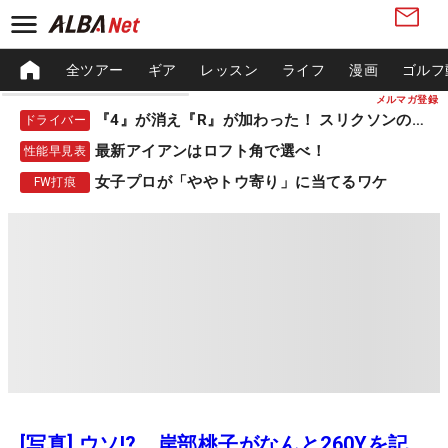
全ツアー
ギア
レッスン
ライフ
漫画
ゴルフ
メルマガ登録
『4』が消え『R』が加わった！ スリクソンの新作
ドライバー
最新アイアンはロフト角で選べ！
性能早見表
女子プロが「ややトウ寄り」に当てるワケ
FW打痕
[写真] ウソ!? 岸部桃子がなんと260Yを記