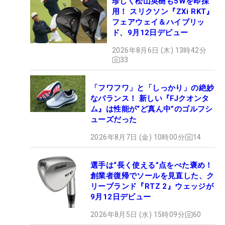
珍しく松山英樹も5Wを即採
用！ スリクソン『ZXi RKT』
フェアウェイ＆ハイブリッ
ド、9月12日デビュー
2026年8月6日 (木) 13時42分
33
「フワフワ」と「しっかり」の絶妙
なバランス！ 新しい『FJクオンタ
ム』は性能が“ど真ん中”のゴルフシ
ューズだった
2026年8月7日 (金) 10時00分
14
選手は“長く使える”点をべた褒め！
創業者復帰でソールを見直した、ク
リーブランド『RTZ 2』ウェッジが
9月12日デビュー
2026年8月5日 (水) 15時09分
60