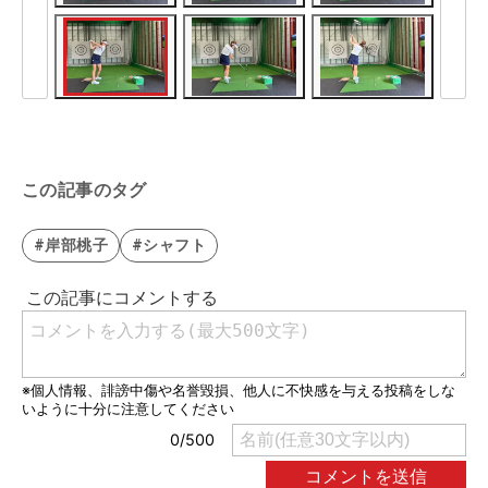
この記事のタグ
#岸部桃子
#シャフト