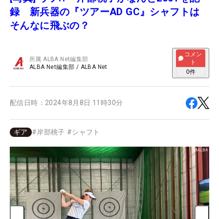
録 新兵器の『ツアーAD GC』シャフトは
そんなに飛ぶの？
コメン
所属
ALBA Net編集部
ト
ALBA Net編集部
/
ALBA Net
0
件
配信日時：
2024年8月8日 11時30分
ギア
#
岸部桃子
#
シャフト