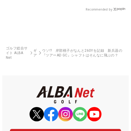
Recommended by
ゴルフ総合サ
ギ
ウソ!? 岸部桃子がなんと260Yを記録 新兵器の
イト ALBA
ア
『ツアーAD GC』シャフトはそんなに飛ぶの？
Net