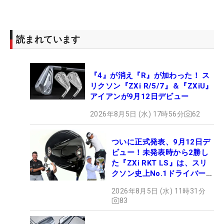
読まれています
『4』が消え『R』が加わった！ ス
リクソン『ZXi R/5/7』＆『ZXiU』
アイアンが9月12日デビュー
2026年8月5日 (水) 17時56分
62
ついに正式発表、9月12日デ
ビュー！未発表時から2勝し
た『ZXi RKT LS』は、スリ
クソン史上No.1ドライバー!?
【打ってみた】
2026年8月5日 (水) 11時31分
83