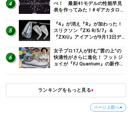
4
べ！ 最新41モデルの性能早見
表を作ってみた！#ギアカタログ
2026
『4』が消え『R』が加わった！
5
スリクソン『ZXi R/5/7』＆
『ZXiU』アイアンが9月12日デ
ビュー
女子プロ17人が好む“雲の上”の
6
快適性がさらに進化！ フットジ
ョイが『FJ Quantum』の新作を
発表、8月7日デビュー
ランキングをもっと見る
ページ上部へ