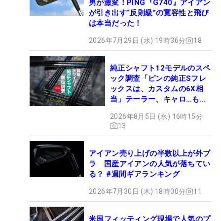
男が激変！PING『G740』アイアン
が引き出す“反則級”の寛容性と飛び
は本当だった！
2026年7月29日 (水) 19時36分
18
純正シャフト12モデルのスペ
ック調査「ピンの純正Sフレ
ックスは、カスタムの6X相
当」テーラー、キャロ…もチ
ェック！
2026年8月5日 (水) 16時15分
13
アイアン売り上げの半数以上が外ブ
ラ 国産アイアンの人気が落ちてい
る？ #週間ギアランキング
2026年7月30日 (木) 18時00分
11
米国フィッティング現場で人気のプ