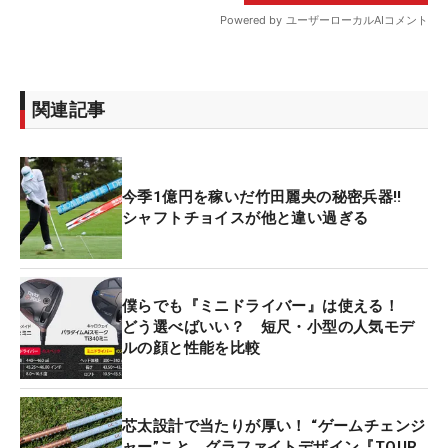
関連記事
今季1億円を稼いだ竹田麗央の秘密兵器‼
シャフトチョイスが他と違い過ぎる
僕らでも『ミニドライバー』は使える！
どう選べばいい？ 短尺・小型の人気モデ
ルの顔と性能を比較
芯太設計で当たりが厚い！ “ゲームチェンジ
ャー”こと、グラファイトデザイン『TOUR