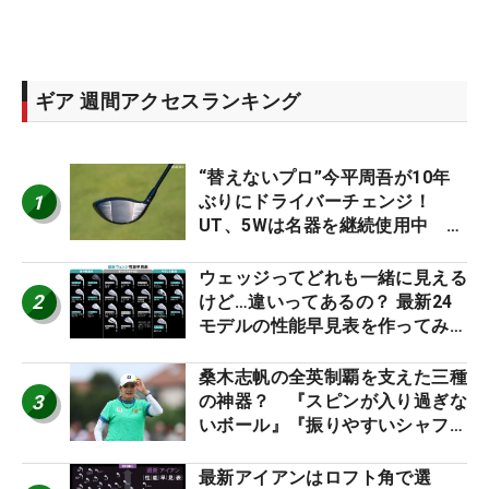
ギア 週間アクセスランキング
“替えないプロ”今平周吾が10年
1
ぶりにドライバーチェンジ！
UT、5Wは名器を継続使用中 #
男子プロセッティング
ウェッジってどれも一緒に見える
2
けど…違いってあるの？ 最新24
モデルの性能早見表を作ってみ
た #ギアカタログ2026
桑木志帆の全英制覇を支えた三種
3
の神器？ 『スピンが入り過ぎな
いボール』『振りやすいシャフ
ト』『真っすぐ飛ぶドライバ
ー』 #女子プロセッティング
最新アイアンはロフト角で選