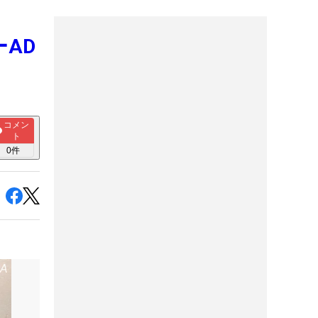
ーAD
コメン
ト
0
件