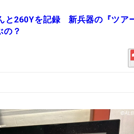
なんと260Yを記録 新兵器の『ツア
ぶの？