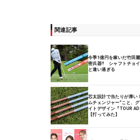
関連記事
今季1億円を稼いだ竹田
密兵器‼ シャフトチョ
と違い過ぎる
芯太設計で当たりが厚い！
ムチェンジャー”こと、
イトデザイン『TOUR AD
【打ってみた】