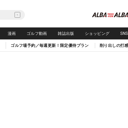
漫画
ゴルフ動画
雑誌出版
ショッピング
SN
ゴルフ場予約／毎週更新！限定優待プラン
削り出しの打