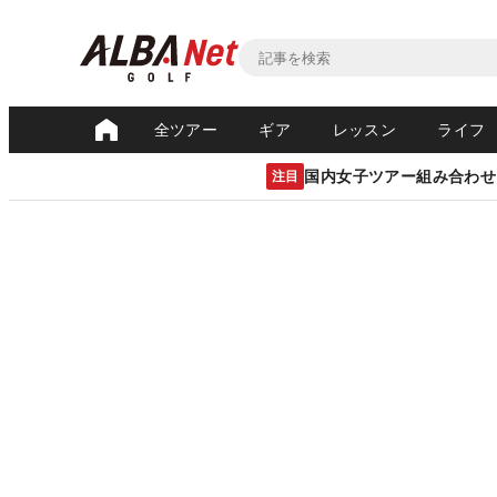
全ツアー
ギア
レッスン
ライフ
国内女子ツアー組み合わせ
注目