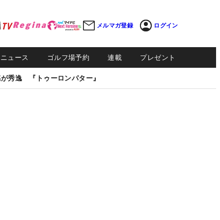
メルマガ登録
ログイン
Sニュース
ゴルフ場予約
連載
プレゼント
感が秀逸 『トゥーロンパター』