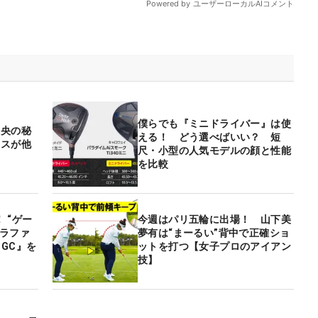
僕らでも『ミニドライバー』は使
麗央の秘
える！ どう選べばいい？ 短
イスが他
尺・小型の人気モデルの顔と性能
を比較
 “ゲー
今週はパリ五輪に出場！ 山下美
グラファ
夢有は“まーるい”背中で正確ショ
 GC』を
ットを打つ【女子プロのアイアン
技】