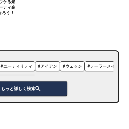
ウケる景
ーティ企
なろう！
#
ユーティリティ
#
アイアン
#
ウェッジ
#
テーラーメイド
#
もっと詳しく検索