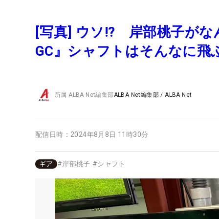
[写真] ウソ!? 岸部桃子が
GC』シャフトはそんなに飛
所属
ALBA Net編集部
ALBA Net編集部
/
ALBA Net
配信日時：
2024年8月8日 11時30分
ギア
#
岸部桃子
#
シャフト