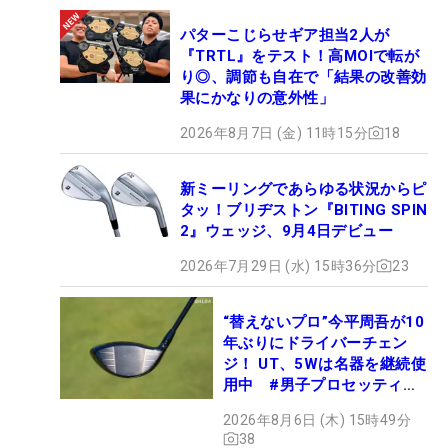
パターこじらせギア担当2人が
『TRTL』をテスト！高MOIで転が
り◎、調節も自在で「結果の改善効
果にかなりの意外性」
2026年8月7日 (金) 11時15分
18
新ミーリングであらゆる状況からピ
タッ！ブリヂストン『BITING SPIN
2』ウェッジ、9月4日デビュー
2026年7月29日 (水) 15時36分
23
“替えないプロ”今平周吾が10
年ぶりにドライバーチェン
ジ！ UT、5Wは名器を継続使
用中 #男子プロセッティン
グ
2026年8月6日 (木) 15時49分
38