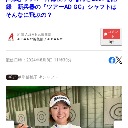
録 新兵器の『ツアーAD GC』シャフトは
そんなに飛ぶの？
コメン
所属
ALBA Net編集部
ト
ALBA Net編集部
/
ALBA Net
0
件
配信日時：
2024年8月8日 11時30分
ギア
#
岸部桃子
#
シャフト