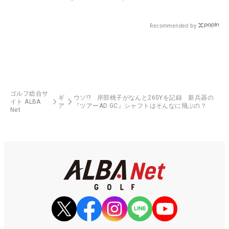
Recommended by
ゴルフ総合サ
ギ
ウソ!? 岸部桃子がなんと260Yを記録 新兵器の
イト ALBA
ア
『ツアーAD GC』シャフトはそんなに飛ぶの？
Net