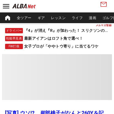
全ツアー
ギア
レッスン
ライフ
漫画
ゴルフ
メルマガ登録
『4』が消え『R』が加わった！ スリクソンの新作
ドライバー
最新アイアンはロフト角で選べ！
性能早見表
女子プロが「ややトウ寄り」に当てるワケ
FW打痕
[写真] ウソ!? 岸部桃子がなんと260Yを記