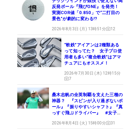
テックウインドが競技で使えない高
反発ボール『飛びONE』を発売！
実測COR値「0.850」で“二打目の
景色”が劇的に変わる!?
2026年8月3日 (月) 13時51分
12
“軟鉄”アイアンは2種類ある
って知ってた？ 女子プロ使
用者も多い“複合軟鉄”はアマ
チュアにもオススメ！
2026年7月30日 (木) 12時15分
7
桑木志帆の全英制覇を支えた三種の
神器？ 『スピンが入り過ぎないボ
ール』『振りやすいシャフト』『真
っすぐ飛ぶドライバー』 #女子プ
ロセッティング
2026年8月4日 (火) 15時00分
31