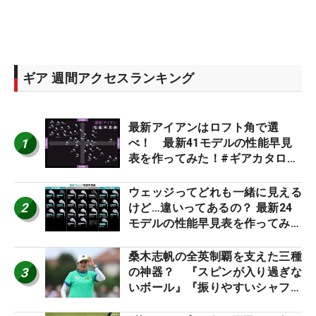
ギア 週間アクセスランキング
最新アイアンはロフト角で選
1
べ！ 最新41モデルの性能早見
表を作ってみた！#ギアカタログ
2026
ウェッジってどれも一緒に見える
2
けど…違いってあるの？ 最新24
モデルの性能早見表を作ってみ
た #ギアカタログ2026
桑木志帆の全英制覇を支えた三種
3
の神器？ 『スピンが入り過ぎな
いボール』『振りやすいシャフ
ト』『真っすぐ飛ぶドライバ