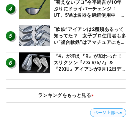
ー』 #女子プロセッティング
“替えないプロ”今平周吾が10年
4
ぶりにドライバーチェンジ！
UT、5Wは名器を継続使用中 #
男子プロセッティング
“軟鉄”アイアンは2種類あるって
5
知ってた？ 女子プロ使用者も多
い“複合軟鉄”はアマチュアにもオ
ススメ！
『4』が消え『R』が加わった！
6
スリクソン『ZXi R/5/7』＆
『ZXiU』アイアンが9月12日デ
ビュー
ランキングをもっと見る
ページ上部へ