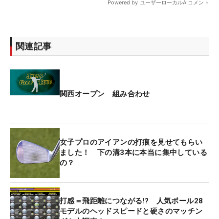
関連記事
関西オープン 組み合わせ
女子プロのアイアンの打痕を見せてもらい
ました！ 下の溝3本に本当に集中している
の？
打感＝飛距離につながる!? 人気ボール28
モデルのヘッドスピードと硬さのマッチン