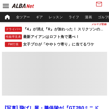
全ツアー
ギア
レッスン
ライフ
漫画
ゴルフ
メルマガ登録
『4』が消え『R』が加わった！ スリクソンの新作
ドライバー
最新アイアンはロフト角で選べ！
性能早見表
女子プロが「ややトウ寄り」に当てるワケ
FW打痕
[写真] 飛ばし屋・勝俣陵が『GT280ミニド