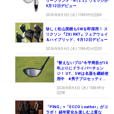
リーブランド『RTZ 2』ウェッジが
9月12日デビュー
2026年8月5日 (水) 15時09分
60
珍しく松山英樹も5Wを即採用！ ス
リクソン『ZXi RKT』フェアウェイ
＆ハイブリッド、9月12日デビュー
2026年8月6日 (木) 13時42分
33
“替えないプロ”今平周吾が10
年ぶりにドライバーチェン
ジ！ UT、5Wは名器を継続使
用中 #男子プロセッティン
グ
2026年8月6日 (木) 15時49分
38
「PING」×「ECCO Leather」がコ
ラボ！ 経年変化を楽しむ上質な