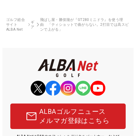
ゴルフ総合
飛ばし屋・勝俣陵が『GT280ミニドラ』を使う理
ギ
サイト
由 「ティショットで曲がらない。2打目では高スピ
ア
ALBA Net
ンで上がる」
ALBAゴルフニュース
メルマガ登録はこちら