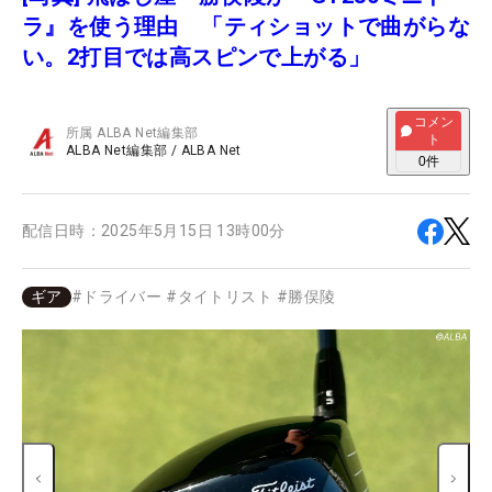
ラ』を使う理由 「ティショットで曲がらな
い。2打目では高スピンで上がる」
コメン
所属
ALBA Net編集部
ト
ALBA Net編集部
/
ALBA Net
0
件
配信日時：
2025年5月15日 13時00分
ギア
#
ドライバー
#
タイトリスト
#
勝俣陵