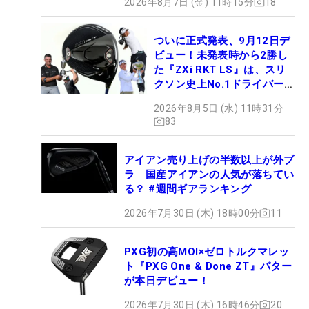
2026年8月7日 (金) 11時15分
18
ついに正式発表、9月12日デ
ビュー！未発表時から2勝し
た『ZXi RKT LS』は、スリ
クソン史上No.1ドライバー!?
【打ってみた】
2026年8月5日 (水) 11時31分
83
アイアン売り上げの半数以上が外ブ
ラ 国産アイアンの人気が落ちてい
る？ #週間ギアランキング
2026年7月30日 (木) 18時00分
11
PXG初の高MOI×ゼロトルクマレッ
ト『PXG One & Done ZT』パター
が本日デビュー！
2026年7月30日 (木) 16時46分
20