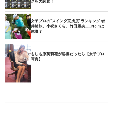
グを大調査！
女子プロの“スイング完成度”ランキング 岩
井姉妹、小祝さくら、竹田麗央……No.1は一
体誰？
もしも原英莉花が秘書だったら【女子プロ
写真】