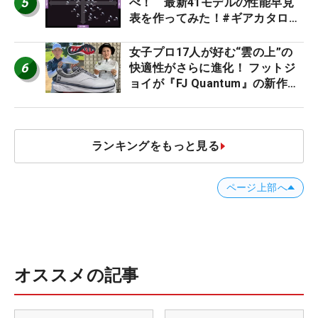
5
べ！ 最新41モデルの性能早見
表を作ってみた！#ギアカタログ
2026
女子プロ17人が好む“雲の上”の
6
快適性がさらに進化！ フットジ
ョイが『FJ Quantum』の新作を
発表、8月7日デビュー
ランキングをもっと見る
ページ上部へ
オススメの記事