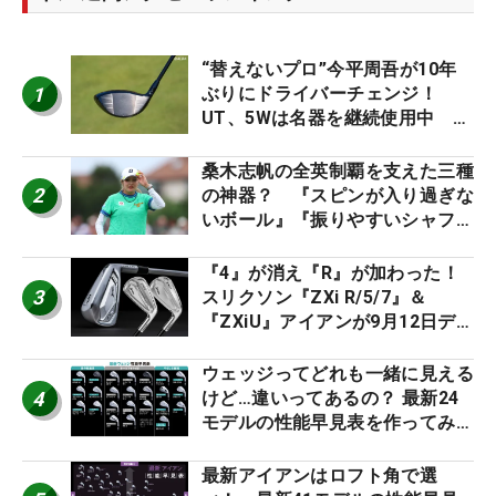
“替えないプロ”今平周吾が10年
1
ぶりにドライバーチェンジ！
UT、5Wは名器を継続使用中 #
男子プロセッティング
桑木志帆の全英制覇を支えた三種
2
の神器？ 『スピンが入り過ぎな
いボール』『振りやすいシャフ
ト』『真っすぐ飛ぶドライバ
ー』 #女子プロセッティング
『4』が消え『R』が加わった！
3
スリクソン『ZXi R/5/7』＆
『ZXiU』アイアンが9月12日デ
ビュー
ウェッジってどれも一緒に見える
4
けど…違いってあるの？ 最新24
モデルの性能早見表を作ってみ
た #ギアカタログ2026
最新アイアンはロフト角で選