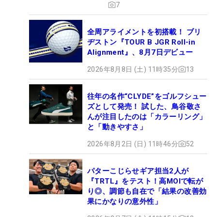
7
全周アライメントを初搭載！ ブリ
ヂストン『TOUR B JGR Roll-in
Alignment』、8月7日デビュー
2026年8月8日 (土) 11時35分
13
往年の名作“CLYDE”をゴルフシュー
ズとして発売！ 試した、鳥谷敬さ
んが注目したのは「カラーリング」
と「動きやすさ」
2026年8月2日 (日) 11時46分
52
パターこじらせギア担当2人が
『TRTL』をテスト！高MOIで転が
り◎、調節も自在で「結果の改善効
果にかなりの意外性」