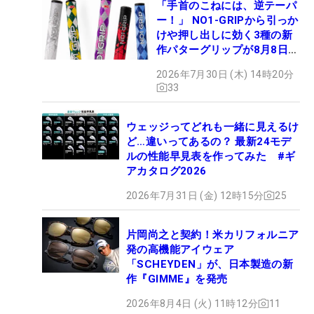
「手首のこねには、逆テーパ
ー！」 NO1-GRIPから引っか
けや押し出しに効く3種の新
作パターグリップが8月8日デ
ビュー
2026年7月30日 (木) 14時20分
33
ウェッジってどれも一緒に見えるけ
ど…違いってあるの？ 最新24モデ
ルの性能早見表を作ってみた #ギ
アカタログ2026
2026年7月31日 (金) 12時15分
25
片岡尚之と契約！米カリフォルニア
発の高機能アイウェア
「SCHEYDEN」が、日本製造の新
作『GIMME』を発売
2026年8月4日 (火) 11時12分
11