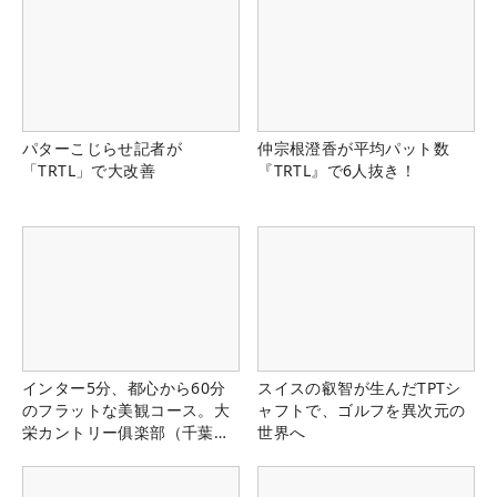
パターこじらせ記者が
仲宗根澄香が平均パット数
「TRTL」で大改善
『TRTL』で6人抜き！
インター5分、都心から60分
スイスの叡智が生んだTPTシ
のフラットな美観コース。大
ャフトで、ゴルフを異次元の
栄カントリー俱楽部（千葉
世界へ
県）