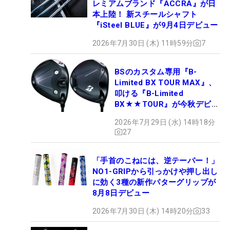
レミアムブランド『ACCRA』が日
本上陸！ 新スチールシャフト
『iSteel BLUE』が9月4日デビュー
2026年7月30日 (木) 11時59分
7
BSのカスタム専用『B-
Limited BX TOUR MAX』、
叩ける『B-Limited
BX★★TOUR』が今秋デビュ
ー
2026年7月29日 (水) 14時18分
27
「手首のこねには、逆テーパー！」
NO1-GRIPから引っかけや押し出し
に効く3種の新作パターグリップが
8月8日デビュー
2026年7月30日 (木) 14時20分
33