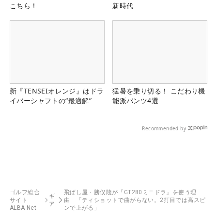
こちら！
新時代
新『TENSEIオレンジ』はドラ
猛暑を乗り切る！ こだわり機
イバーシャフトの“最適解”
能派パンツ4選
Recommended by
ゴルフ総合
飛ばし屋・勝俣陵が『GT280ミニドラ』を使う理
ギ
サイト
由 「ティショットで曲がらない。2打目では高スピ
ア
ALBA Net
ンで上がる」