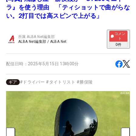
ラ』を使う理由 「ティショットで曲がらな
い。2打目では高スピンで上がる」
コメン
所属
ALBA Net編集部
ト
ALBA Net編集部
/
ALBA Net
0
件
配信日時：
2025年5月15日 13時00分
ギア
#
ドライバー
#
タイトリスト
#
勝俣陵