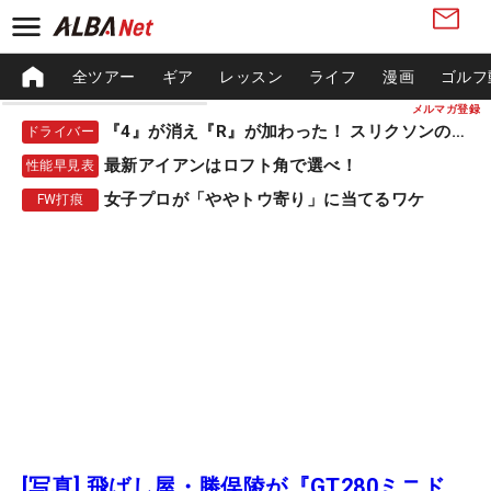
全ツアー
ギア
レッスン
ライフ
漫画
ゴルフ
メルマガ登録
『4』が消え『R』が加わった！ スリクソンの新作
ドライバー
最新アイアンはロフト角で選べ！
性能早見表
女子プロが「ややトウ寄り」に当てるワケ
FW打痕
[写真] 飛ばし屋・勝俣陵が『GT280ミニド