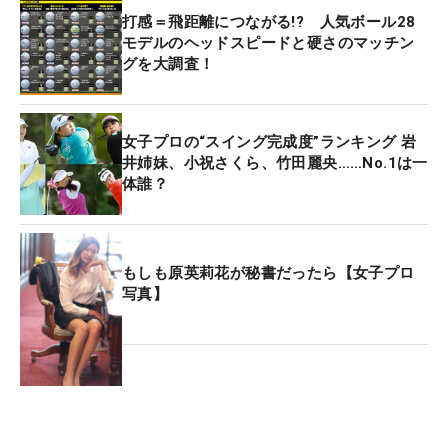
打感＝飛距離につながる!? 人気ボール28
モデルのヘッドスピードと硬さのマッチン
グを大調査！
女子プロの“スイング完成度”ランキング 岩
井姉妹、小祝さくら、竹田麗央……No.1は一
体誰？
もしも原英莉花が秘書だったら【女子プロ
写真】