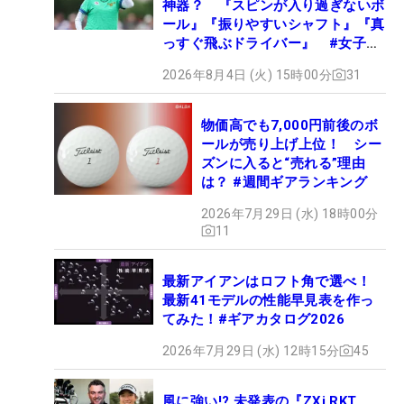
神器？ 『スピンが入り過ぎないボ
ール』『振りやすいシャフト』『真
っすぐ飛ぶドライバー』 #女子プ
ロセッティング
2026年8月4日 (火) 15時00分
31
物価高でも7,000円前後のボ
ールが売り上げ上位！ シー
ズンに入ると“売れる”理由
は？ #週間ギアランキング
2026年7月29日 (水) 18時00分
11
最新アイアンはロフト角で選べ！
最新41モデルの性能早見表を作っ
てみた！#ギアカタログ2026
2026年7月29日 (水) 12時15分
45
風に強い!? 未発表の『ZXi RKT