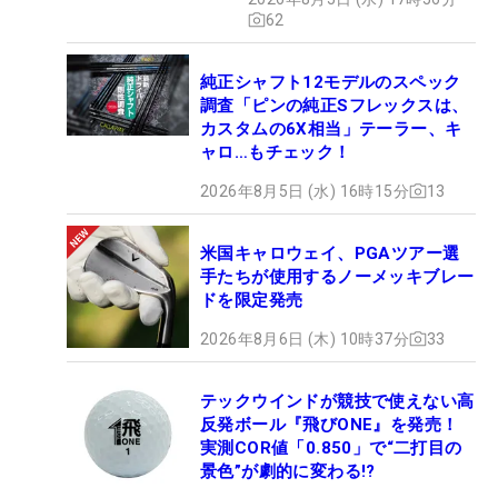
62
純正シャフト12モデルのスペック
調査「ピンの純正Sフレックスは、
カスタムの6X相当」テーラー、キ
ャロ…もチェック！
2026年8月5日 (水) 16時15分
13
米国キャロウェイ、PGAツアー選
手たちが使用するノーメッキブレー
ドを限定発売
2026年8月6日 (木) 10時37分
33
テックウインドが競技で使えない高
反発ボール『飛びONE』を発売！
実測COR値「0.850」で“二打目の
景色”が劇的に変わる!?