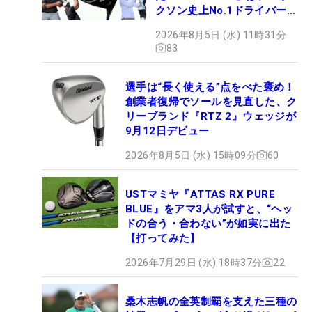
クソン史上No.1ドライバー!?
【打ってみた】
2026年8月5日 (水) 11時31分
83
選手は“長く使える”点をべた褒め！
創業者復帰でソールを見直した、ク
リーブランド『RTZ 2』ウェッジが
9月12日デビュー
2026年8月5日 (水) 15時09分
60
USTマミヤ『ATTAS RX PURE
BLUE』をアマ3人が試すと、“ヘッ
ドの合う・合わない”が如実に出た
【打ってみた】
2026年7月29日 (水) 18時37分
22
桑木志帆の全英制覇を支えた三種の