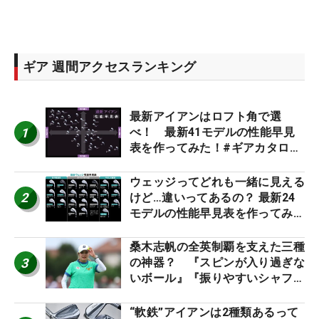
ギア 週間アクセスランキング
最新アイアンはロフト角で選
1
べ！ 最新41モデルの性能早見
表を作ってみた！#ギアカタログ
2026
ウェッジってどれも一緒に見える
2
けど…違いってあるの？ 最新24
モデルの性能早見表を作ってみ
た #ギアカタログ2026
桑木志帆の全英制覇を支えた三種
3
の神器？ 『スピンが入り過ぎな
いボール』『振りやすいシャフ
ト』『真っすぐ飛ぶドライバ
ー』 #女子プロセッティング
“軟鉄”アイアンは2種類あるって