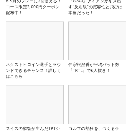
8-9月のプレーに2回使える！
『G740』アイアンが引き出
コース限定2,000円クーポン
す“反則級”の寛容性と飛びは
配布中！
本当だった！
ネクストヒロイン選手とラウ
仲宗根澄香が平均パット数
ンドできるチャンス！詳しく
『TRTL』で6人抜き！
はこちら！
スイスの叡智が生んだTPTシ
ゴルフの熱狂を、つくる仕