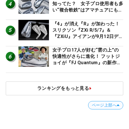
4
知ってた？ 女子プロ使用者も多
い“複合軟鉄”はアマチュアにもオ
ススメ！
『4』が消え『R』が加わった！
5
スリクソン『ZXi R/5/7』＆
『ZXiU』アイアンが9月12日デ
ビュー
女子プロ17人が好む“雲の上”の
6
快適性がさらに進化！ フットジ
ョイが『FJ Quantum』の新作を
発表、8月7日デビュー
ランキングをもっと見る
ページ上部へ