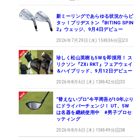
新ミーリングであらゆる状況からピ
タッ！ブリヂストン『BITING SPIN
2』ウェッジ、9月4日デビュー
2026年7月29日 (水) 15時36分
23
珍しく松山英樹も5Wを即採用！ ス
リクソン『ZXi RKT』フェアウェイ
＆ハイブリッド、9月12日デビュー
2026年8月6日 (木) 13時42分
33
“替えないプロ”今平周吾が10年ぶり
にドライバーチェンジ！ UT、5W
は名器を継続使用中 #男子プロセ
ッティング
2026年8月6日 (木) 15時49分
38