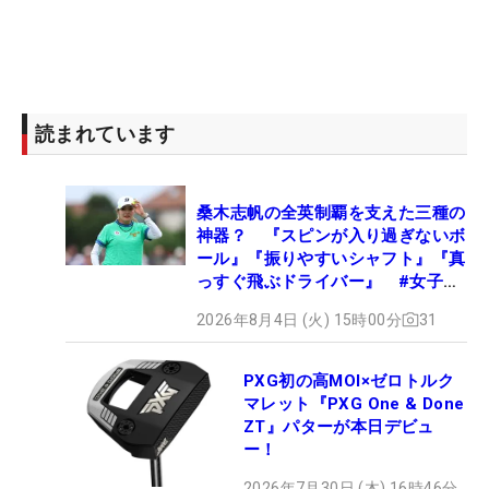
読まれています
桑木志帆の全英制覇を支えた三種の
神器？ 『スピンが入り過ぎないボ
ール』『振りやすいシャフト』『真
っすぐ飛ぶドライバー』 #女子プ
ロセッティング
2026年8月4日 (火) 15時00分
31
PXG初の高MOI×ゼロトルク
マレット『PXG One & Done
ZT』パターが本日デビュ
ー！
2026年7月30日 (木) 16時46分