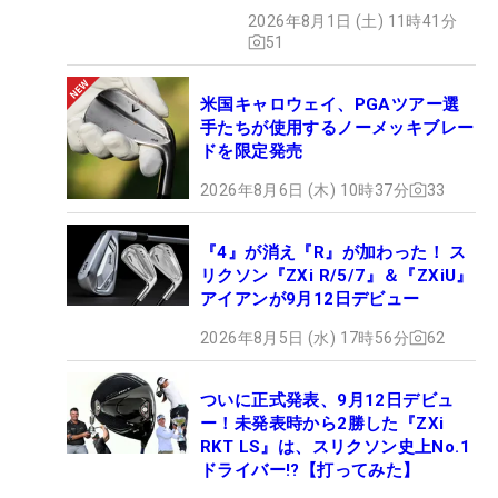
月7日デビュー
2026年8月1日 (土) 11時41分
51
米国キャロウェイ、PGAツアー選
手たちが使用するノーメッキブレー
ドを限定発売
2026年8月6日 (木) 10時37分
33
『4』が消え『R』が加わった！ ス
リクソン『ZXi R/5/7』＆『ZXiU』
アイアンが9月12日デビュー
2026年8月5日 (水) 17時56分
62
ついに正式発表、9月12日デビュ
ー！未発表時から2勝した『ZXi
RKT LS』は、スリクソン史上No.1
ドライバー!?【打ってみた】