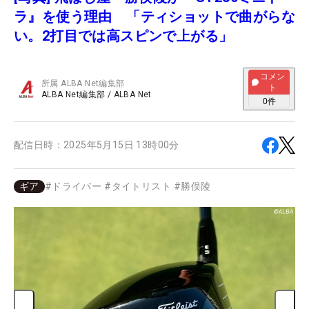
ラ』を使う理由 「ティショットで曲がらな
い。2打目では高スピンで上がる」
コメン
所属
ALBA Net編集部
ト
ALBA Net編集部
/
ALBA Net
0
件
配信日時：
2025年5月15日 13時00分
ギア
#
ドライバー
#
タイトリスト
#
勝俣陵