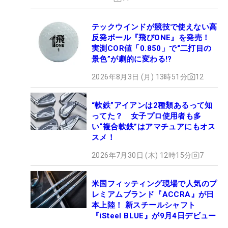
テックウインドが競技で使えない高
反発ボール『飛びONE』を発売！
実測COR値「0.850」で“二打目の
景色”が劇的に変わる!?
2026年8月3日 (月) 13時51分
12
“軟鉄”アイアンは2種類あるって知
ってた？ 女子プロ使用者も多
い“複合軟鉄”はアマチュアにもオス
スメ！
2026年7月30日 (木) 12時15分
7
米国フィッティング現場で人気のプ
レミアムブランド『ACCRA』が日
本上陸！ 新スチールシャフト
『iSteel BLUE』が9月4日デビュー