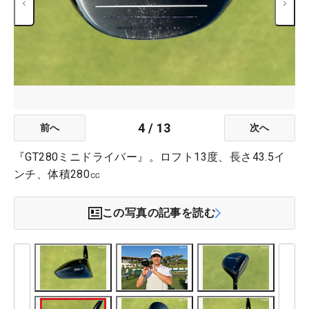
4
/
13
前へ
次へ
『GT280ミニドライバー』。ロフト13度、長さ43.5イ
ンチ、体積280㏄
この写真の記事を読む