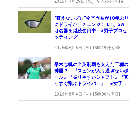
2026年7月29日 (水) 19時36分
18
“替えないプロ”今平周吾が10年ぶり
にドライバーチェンジ！ UT、5W
は名器を継続使用中 #男子プロセ
ッティング
2026年8月6日 (木) 15時49分
38
桑木志帆の全英制覇を支えた三種の
神器？ 『スピンが入り過ぎないボ
ール』『振りやすいシャフト』『真
っすぐ飛ぶドライバー』 #女子プ
ロセッティング
2026年8月4日 (火) 15時00分
31