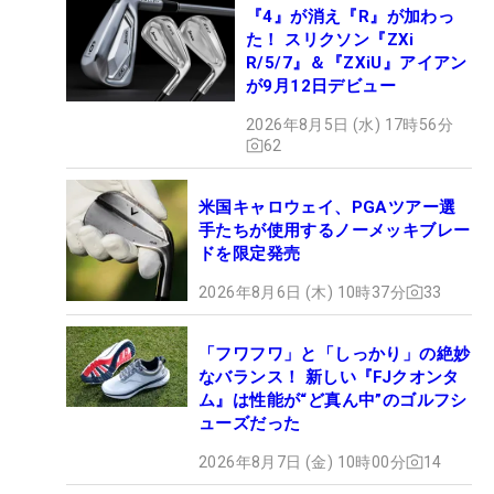
『4』が消え『R』が加わっ
た！ スリクソン『ZXi
R/5/7』＆『ZXiU』アイアン
が9月12日デビュー
2026年8月5日 (水) 17時56分
62
米国キャロウェイ、PGAツアー選
手たちが使用するノーメッキブレー
ドを限定発売
2026年8月6日 (木) 10時37分
33
「フワフワ」と「しっかり」の絶妙
なバランス！ 新しい『FJクオンタ
ム』は性能が“ど真ん中”のゴルフシ
ューズだった
2026年8月7日 (金) 10時00分
14