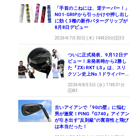
「手首のこねには、逆テーパー！」
NO1-GRIPから引っかけや押し出し
に効く3種の新作パターグリップが
8月8日デビュー
2026年7月30日 (木) 14時20分
33
ついに正式発表、9月12日デ
ビュー！未発表時から2勝し
た『ZXi RKT LS』は、スリ
クソン史上No.1ドライバー!?
【打ってみた】
2026年8月5日 (水) 11時31分
83
古いアイアンで「90の壁」に悩む
男が激変！PING『G740』アイアン
が引き出す“反則級”の寛容性と飛び
は本当だった！