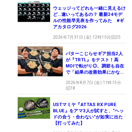
ウェッジってどれも一緒に見えるけ
ど…違いってあるの？ 最新24モデ
ルの性能早見表を作ってみた #ギ
アカタログ2026
2026年7月31日 (金) 12時15分
25
パターこじらせギア担当2人
が『TRTL』をテスト！高
MOIで転がり◎、調節も自在
で「結果の改善効果にかなり
の意外性」
2026年8月7日 (金) 11時15分
18
USTマミヤ『ATTAS RX PURE
BLUE』をアマ3人が試すと、“ヘッ
ドの合う・合わない”が如実に出た
【打ってみた】