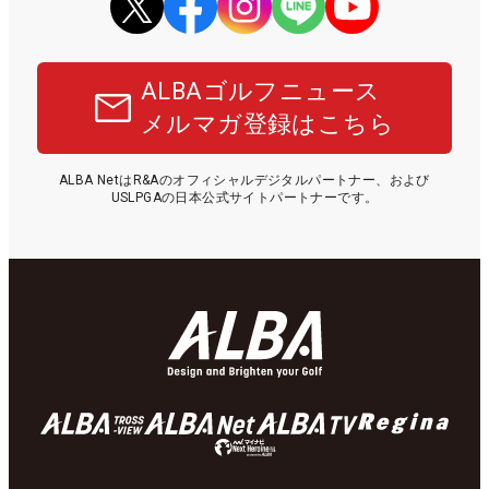
ALBAゴルフニュース
メルマガ登録はこちら
ALBA NetはR&Aのオフィシャルデジタルパートナー、および
USLPGAの日本公式サイトパートナーです。