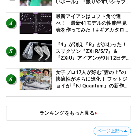
いボール』『振りやすいシャフ
ト』『真っすぐ飛ぶドライバ
ー』 #女子プロセッティング
最新アイアンはロフト角で選
4
べ！ 最新41モデルの性能早見
表を作ってみた！#ギアカタログ
2026
『4』が消え『R』が加わった！
5
スリクソン『ZXi R/5/7』＆
『ZXiU』アイアンが9月12日デ
ビュー
女子プロ17人が好む“雲の上”の
6
快適性がさらに進化！ フットジ
ョイが『FJ Quantum』の新作を
発表、8月7日デビュー
ランキングをもっと見る
ページ上部へ