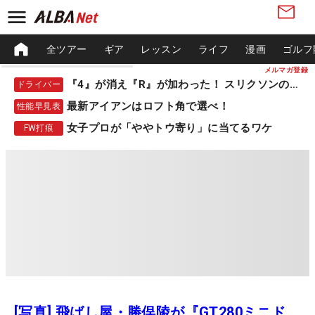
全ツアー
ギア
レッスン
ライフ
漫画
ゴルフ
メルマガ登録
『4』が消え『R』が加わった！ スリクソンの新作
ドライバー
最新アイアンはロフト角で選べ！
性能早見表
女子プロが「ややトウ寄り」に当てるワケ
FW打痕
[写真] 飛ばし屋・勝俣陵が『GT280ミニド