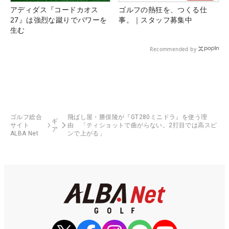
アディダス『コードカオス
ゴルフの熱狂を、つくる仕
27』は強烈な蹴りでパワーを
事。｜スタッフ募集中
生む
Recommended by
ゴルフ総合
飛ばし屋・勝俣陵が『GT280ミニドラ』を使う理
ギ
サイト
由 「ティショットで曲がらない。2打目では高スピ
ア
ALBA Net
ンで上がる」