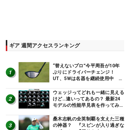
ギア 週間アクセスランキング
“替えないプロ”今平周吾が10年
1
ぶりにドライバーチェンジ！
UT、5Wは名器を継続使用中 #
男子プロセッティング
ウェッジってどれも一緒に見える
2
けど…違いってあるの？ 最新24
モデルの性能早見表を作ってみ
た #ギアカタログ2026
桑木志帆の全英制覇を支えた三種
3
の神器？ 『スピンが入り過ぎな