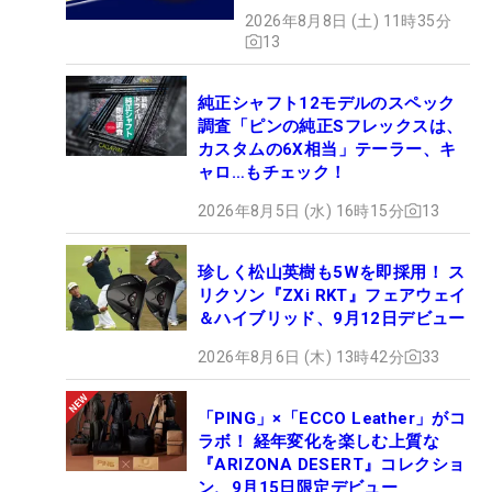
2026年8月8日 (土) 11時35分
13
純正シャフト12モデルのスペック
調査「ピンの純正Sフレックスは、
カスタムの6X相当」テーラー、キ
ャロ…もチェック！
2026年8月5日 (水) 16時15分
13
珍しく松山英樹も5Wを即採用！ ス
リクソン『ZXi RKT』フェアウェイ
＆ハイブリッド、9月12日デビュー
2026年8月6日 (木) 13時42分
33
「PING」×「ECCO Leather」がコ
ラボ！ 経年変化を楽しむ上質な
『ARIZONA DESERT』コレクショ
ン、9月15日限定デビュー