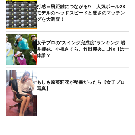
打感＝飛距離につながる!? 人気ボール28
モデルのヘッドスピードと硬さのマッチン
グを大調査！
女子プロの“スイング完成度”ランキング 岩
井姉妹、小祝さくら、竹田麗央……No.1は一
体誰？
もしも原英莉花が秘書だったら【女子プロ
写真】