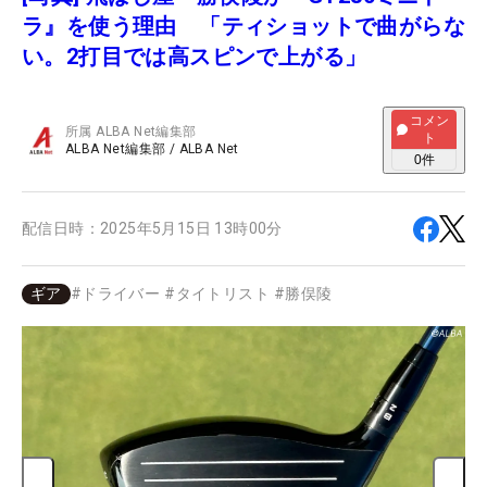
ラ』を使う理由 「ティショットで曲がらな
い。2打目では高スピンで上がる」
コメン
所属
ALBA Net編集部
ト
ALBA Net編集部
/
ALBA Net
0
件
配信日時：
2025年5月15日 13時00分
ギア
#
ドライバー
#
タイトリスト
#
勝俣陵