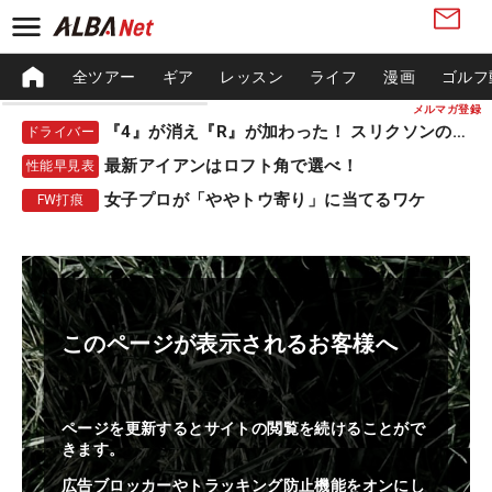
全ツアー
ギア
レッスン
ライフ
漫画
ゴルフ
メルマガ登録
『4』が消え『R』が加わった！ スリクソンの新作
ドライバー
最新アイアンはロフト角で選べ！
性能早見表
女子プロが「ややトウ寄り」に当てるワケ
FW打痕
このページが表示されるお客様へ
ページを更新するとサイトの閲覧を続けることがで
きます。
広告ブロッカーやトラッキング防止機能をオンにし