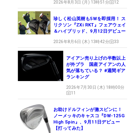
2026年8月3日 (月) 13時51分
12
珍しく松山英樹も5Wを即採用！ ス
リクソン『ZXi RKT』フェアウェイ
＆ハイブリッド、9月12日デビュー
2026年8月6日 (木) 13時42分
33
アイアン売り上げの半数以上
が外ブラ 国産アイアンの人
気が落ちている？ #週間ギア
ランキング
2026年7月30日 (木) 18時00分
11
お助けドルフィンが激スピンに！
ノーメッキのキャスコ『DW-125G
High Spin』、9月11日デビュー
【打ってみた】