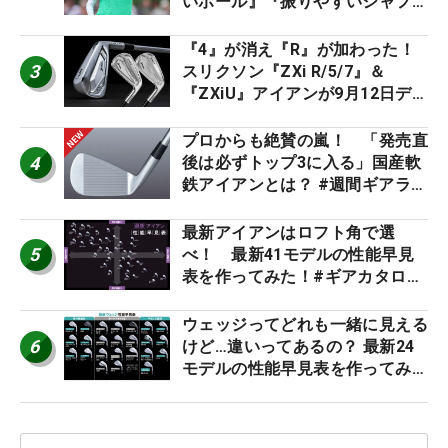
いボール』『振りやすいシャフ
ト』『真っすぐ飛ぶドライバ
ー』 #女子プロセッティング
『4』が消え『R』が加わった！
3
スリクソン『ZXi R/5/7』＆
『ZXiU』アイアンが9月12日デ
ビュー
プロからも絶賛の嵐！ 「発売直
4
後は必ずトップ3に入る」国産軟
鉄アイアンとは？ #週間ギアラン
キング
最新アイアンはロフト角で選
5
べ！ 最新41モデルの性能早見
表を作ってみた！#ギアカタログ
2026
ウェッジってどれも一緒に見える
6
けど…違いってあるの？ 最新24
モデルの性能早見表を作ってみ
た #ギアカタログ2026