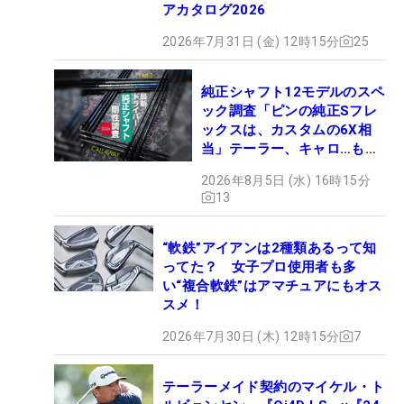
アカタログ2026
2026年7月31日 (金) 12時15分
25
純正シャフト12モデルのスペ
ック調査「ピンの純正Sフレ
ックスは、カスタムの6X相
当」テーラー、キャロ…もチ
ェック！
2026年8月5日 (水) 16時15分
13
“軟鉄”アイアンは2種類あるって知
ってた？ 女子プロ使用者も多
い“複合軟鉄”はアマチュアにもオス
スメ！
2026年7月30日 (木) 12時15分
7
テーラーメイド契約のマイケル・ト