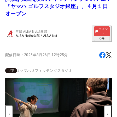
『ヤマハ ゴルフスタジオ銀座』、４月１日
オープン
コメン
所属
ALBA Net編集部
ト
ALBA Net編集部
/
ALBA Net
0
件
配信日時：
2025年3月26日 12時25分
ギア
#
ヤマハ
#
フィッテングスタジオ