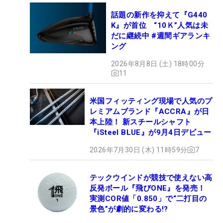
話題の新作を抑えて『G440
K』が首位 “10Ｋ”人気は未
だに継続中 #週間ギアランキ
ング
2026年8月8日 (土) 18時00分
11
米国フィッティング現場で人気のプ
レミアムブランド『ACCRA』が日
本上陸！ 新スチールシャフト
『iSteel BLUE』が9月4日デビュー
2026年7月30日 (木) 11時59分
7
テックウインドが競技で使えない高
反発ボール『飛びONE』を発売！
実測COR値「0.850」で“二打目の
景色”が劇的に変わる!?