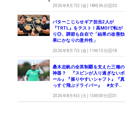
2026年8月7日 (金) 18時36分
33
パターこじらせギア担当2人が
『TRTL』をテスト！高MOIで転が
り◎、調節も自在で「結果の改善効
果にかなりの意外性」
2026年8月7日 (金) 11時15分
18
桑木志帆の全英制覇を支えた三種の
神器？ 『スピンが入り過ぎないボ
ール』『振りやすいシャフト』『真
っすぐ飛ぶドライバー』 #女子プ
ロセッティング
2026年8月4日 (火) 15時00分
31