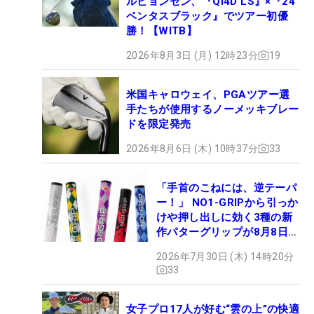
ルビョンセン、『Qi4D LS』×『24
ベンタスブラック』でツアー初優
勝！【WITB】
2026年8月3日 (月) 12時23分
19
米国キャロウェイ、PGAツアー選
手たちが使用するノーメッキブレー
ドを限定発売
2026年8月6日 (木) 10時37分
33
「手首のこねには、逆テーパ
ー！」 NO1-GRIPから引っか
けや押し出しに効く3種の新
作パターグリップが8月8日デ
ビュー
2026年7月30日 (木) 14時20分
33
女子プロ17人が好む“雲の上”の快適