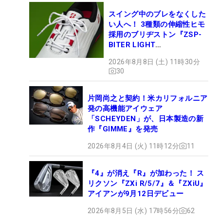
スイング中のブレをなくした
い人へ！ 3種類の伸縮性ヒモ
採用のブリヂストン『ZSP-
BITER LIGHT
MAGICLACE』、8月8日デビ
2026年8月8日 (土) 11時30分
ュー
30
片岡尚之と契約！米カリフォルニア
発の高機能アイウェア
「SCHEYDEN」が、日本製造の新
作『GIMME』を発売
2026年8月4日 (火) 11時12分
11
『4』が消え『R』が加わった！ ス
リクソン『ZXi R/5/7』＆『ZXiU』
アイアンが9月12日デビュー
2026年8月5日 (水) 17時56分
62