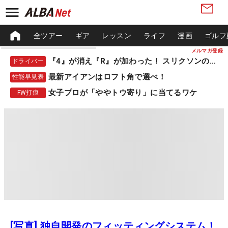
全ツアー
ギア
レッスン
ライフ
漫画
ゴルフ
メルマガ登録
『4』が消え『R』が加わった！ スリクソンの新作
ドライバー
最新アイアンはロフト角で選べ！
性能早見表
女子プロが「ややトウ寄り」に当てるワケ
FW打痕
[写真] 独自開発のフィッティングシステム！