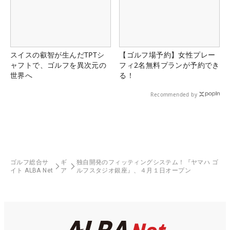
スイスの叡智が生んだTPTシ
【ゴルフ場予約】女性プレー
ャフトで、ゴルフを異次元の
フィ2名無料プランが予約でき
世界へ
る！
Recommended by
ゴルフ総合サ
ギ
独自開発のフィッティングシステム！『ヤマハ ゴ
イト ALBA Net
ア
ルフスタジオ銀座』、４月１日オープン