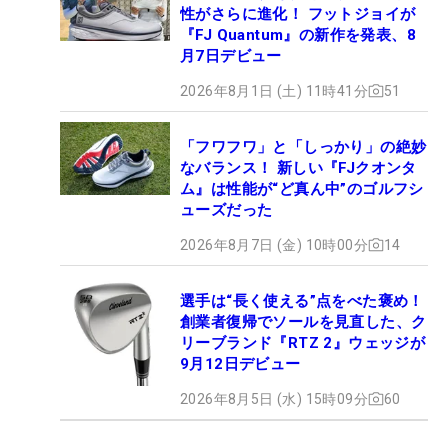
性がさらに進化！ フットジョイが
『FJ Quantum』の新作を発表、8
月7日デビュー
2026年8月1日 (土) 11時41分
51
「フワフワ」と「しっかり」の絶妙
なバランス！ 新しい『FJクオンタ
ム』は性能が“ど真ん中”のゴルフシ
ューズだった
2026年8月7日 (金) 10時00分
14
選手は“長く使える”点をべた褒め！
創業者復帰でソールを見直した、ク
リーブランド『RTZ 2』ウェッジが
9月12日デビュー
2026年8月5日 (水) 15時09分
60