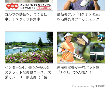
ゴルフの熱狂を、つくる仕
最新モデル『FJクオンタム』
事。｜スタッフ募集中
を石井良介プロがチェック
インター5分、都心から60分
仲宗根澄香が平均パット数
のフラットな美観コース。大
『TRTL』で6人抜き！
栄カントリー俱楽部（千葉
県）
Recommended by