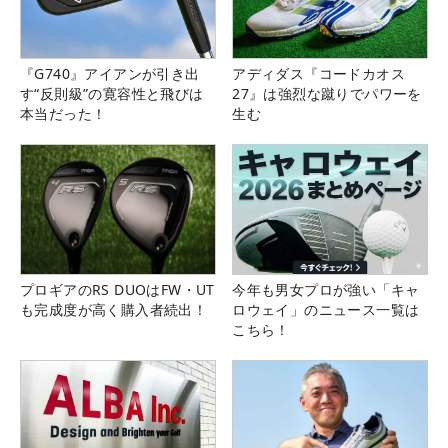
『G740』アイアンが引き出
アディダス『コードカオス
す“反則級”の寛容性と飛びは
27』は強烈な蹴りでパワーを
本当だった！
生む
プロギアのRS DUOはFW・UT
今年も男女プロが強い「キャ
も完成度が高く購入者続出！
ロウェイ」のニュース一覧は
こちら！