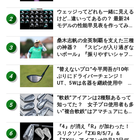
2026
ウェッジってどれも一緒に見える
2
けど…違いってあるの？ 最新24
モデルの性能早見表を作ってみ
た #ギアカタログ2026
桑木志帆の全英制覇を支えた三種
3
の神器？ 『スピンが入り過ぎな
いボール』『振りやすいシャフ
ト』『真っすぐ飛ぶドライバ
ー』 #女子プロセッティング
“替えないプロ”今平周吾が10年
4
ぶりにドライバーチェンジ！
UT、5Wは名器を継続使用中 #
男子プロセッティング
“軟鉄”アイアンは2種類あるって
5
知ってた？ 女子プロ使用者も多
い“複合軟鉄”はアマチュアにもオ
ススメ！
『4』が消え『R』が加わった！
6
スリクソン『ZXi R/5/7』＆