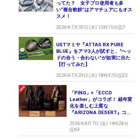
ってた？ 女子プロ使用者も多
い“複合軟鉄”はアマチュアにもオス
スメ！
2026年7月30日 (木) 12時15分
7
USTマミヤ『ATTAS RX PURE
BLUE』をアマ3人が試すと、“ヘッ
ドの合う・合わない”が如実に出た
【打ってみた】
2026年7月29日 (水) 18時37分
22
「PING」×「ECCO
Leather」がコラボ！ 経年変
化を楽しむ上質な
『ARIZONA DESERT』コレ
クション、9月15日限定デビ
2026年8月7日 (金) 14時28分
ュー
64