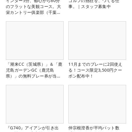
インター5分、都心から60分
ゴルフの熱狂を、つくる仕
のフラットな美観コース。大
事。｜スタッフ募集中
栄カントリー俱楽部（千葉
県）
「潮来CC（茨城県）」＆「鹿
11月までのプレーに2回使え
児島ガーデンGC（鹿児島
る！コース限定3,500円クー
県）」の無料プレー券が当た
ポン配布中！
る！！
『G740』アイアンが引き出
仲宗根澄香が平均パット数