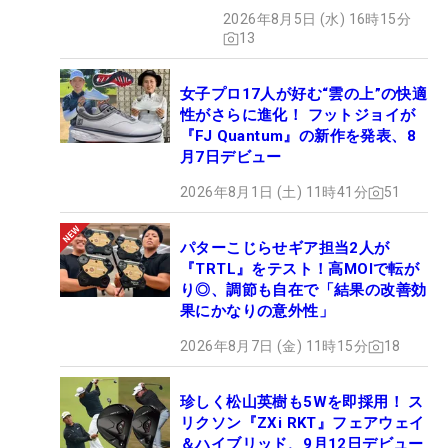
ェック！
2026年8月5日 (水) 16時15分
13
女子プロ17人が好む“雲の上”の快適
性がさらに進化！ フットジョイが
『FJ Quantum』の新作を発表、8
月7日デビュー
2026年8月1日 (土) 11時41分
51
パターこじらせギア担当2人が
『TRTL』をテスト！高MOIで転が
り◎、調節も自在で「結果の改善効
果にかなりの意外性」
2026年8月7日 (金) 11時15分
18
珍しく松山英樹も5Wを即採用！ ス
リクソン『ZXi RKT』フェアウェイ
＆ハイブリッド、9月12日デビュー