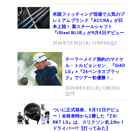
米国フィッティング現場で人気のプ
レミアムブランド『ACCRA』が日
本上陸！ 新スチールシャフト
『iSteel BLUE』が9月4日デビュー
2026年7月30日 (木) 11時59分
7
テーラーメイド契約のマイケ
ル・トルビョンセン、『Qi4D
LS』×『24ベンタスブラッ
ク』でツアー初優勝！
【WITB】
2026年8月3日 (月) 12時23分
19
ついに正式発表、9月12日デビュ
ー！未発表時から2勝した『ZXi
RKT LS』は、スリクソン史上No.1
ドライバー!?【打ってみた】