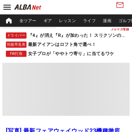
全ツアー
ギア
レッスン
ライフ
漫画
ゴルフ
メルマガ登録
『4』が消え『R』が加わった！ スリクソンの新作
ドライバー
最新アイアンはロフト角で選べ！
性能早見表
女子プロが「ややトウ寄り」に当てるワケ
FW打痕
[写真] 最新フェアウェイウッド23機種徹底