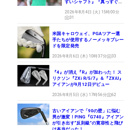
すいシャフト』『真っすぐ飛
ぶドライバー』 #女子プロ
2026年8月4日 (火) 15時00分
セッティング
31
米国キャロウェイ、PGAツアー選
手たちが使用するノーメッキブレー
ドを限定発売
2026年8月6日 (木) 10時37分
33
『4』が消え『R』が加わった！ ス
リクソン『ZXi R/5/7』＆『ZXiU』
アイアンが9月12日デビュー
2026年8月5日 (水) 17時56分
62
古いアイアンで「90の壁」に悩む
男が激変！PING『G740』アイアン
が引き出す“反則級”の寛容性と飛び
は本当だった！