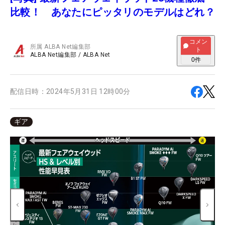
比較！ あなたにピッタリのモデルはどれ？
コメン
所属
ALBA Net編集部
ト
ALBA Net編集部
/
ALBA Net
0
件
配信日時：
2024年5月31日 12時00分
ギア