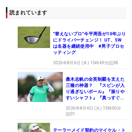
読まれています
“替えないプロ”今平周吾が10年ぶり
にドライバーチェンジ！ UT、5W
は名器を継続使用中 #男子プロセ
ッティング
2026年8月6日 (木) 15時49分
38
桑木志帆の全英制覇を支えた
三種の神器？ 『スピンが入
り過ぎないボール』『振りや
すいシャフト』『真っすぐ飛
ぶドライバー』 #女子プロ
2026年8月4日 (火) 15時00分
セッティング
31
テーラーメイド契約のマイケル・ト