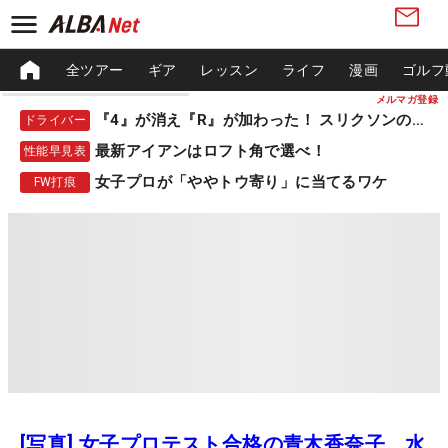
全ツアー
ギア
レッスン
ライフ
漫画
ゴルフ
メルマガ登録
『4』が消え『R』が加わった！ スリクソンの新作
ドライバー
最新アイアンはロフト角で選べ！
性能早見表
女子プロが「ややトウ寄り」に当てるワケ
FW打痕
[写真] 女子プロテスト合格の青木香奈子、水