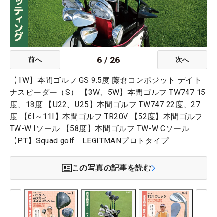
6
/
26
前へ
次へ
【1W】本間ゴルフ GS 9.5度 藤倉コンポジット デイト
ナスピーダー（S） 【3W、5W】本間ゴルフ TW747 15
度、18度 【U22、U25】本間ゴルフ TW747 22度、27
度 【6I～11I】本間ゴルフ TR20V 【52度】本間ゴルフ
TW-W Iソール 【58度】本間ゴルフ TW-W Cソール
【PT】Squad golf LEGITMANプロトタイプ
この写真の記事を読む