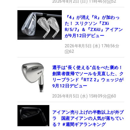
2026年8月2日 (日) 11時46分
52
『4』が消え『R』が加わっ
た！ スリクソン『ZXi
R/5/7』＆『ZXiU』アイアン
が9月12日デビュー
2026年8月5日 (水) 17時56分
62
選手は“長く使える”点をべた褒め！
創業者復帰でソールを見直した、ク
リーブランド『RTZ 2』ウェッジが
9月12日デビュー
2026年8月5日 (水) 15時09分
60
アイアン売り上げの半数以上が外ブ
ラ 国産アイアンの人気が落ちてい
る？ #週間ギアランキング