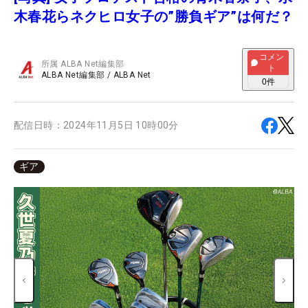
木春花らネクヒロ女子の”勝負ギア”は何だ？
コメン
所属
ALBA Net編集部
ト
ALBA Net編集部
/
ALBA Net
0
件
配信日時：
2024年11月5日 10時00分
ギア