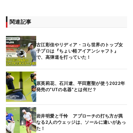
関連記事
古江彩佳やリディア・コら世界のトップ女
子プロは『ちょい軽アイアンシャフト』
で、高弾道を打っていた！
原英莉花、石川遼、平田憲聖が使う2022年
発売の”UTの名器”とは何だ？
岩井明愛と千怜 アプローチの打ち方が異
なる2人のウェッジは、ソールに違いがあっ
た！