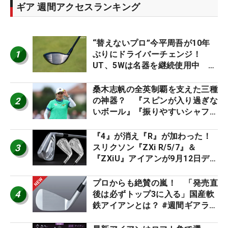
ギア 週間アクセスランキング
“替えないプロ”今平周吾が10年
1
ぶりにドライバーチェンジ！
UT、5Wは名器を継続使用中 #
男子プロセッティング
桑木志帆の全英制覇を支えた三種
2
の神器？ 『スピンが入り過ぎな
いボール』『振りやすいシャフ
ト』『真っすぐ飛ぶドライバ
ー』 #女子プロセッティング
『4』が消え『R』が加わった！
3
スリクソン『ZXi R/5/7』＆
『ZXiU』アイアンが9月12日デ
ビュー
プロからも絶賛の嵐！ 「発売直
4
後は必ずトップ3に入る」国産軟
鉄アイアンとは？ #週間ギアラン
キング