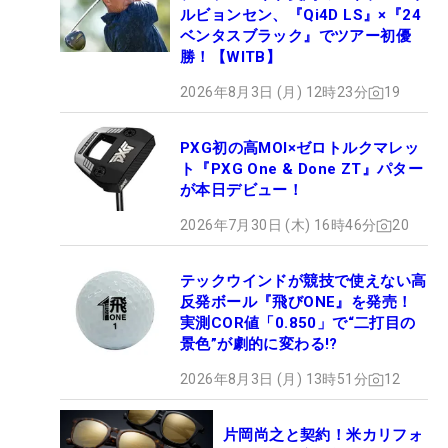
ルビョンセン、『Qi4D LS』×『24
ベンタスブラック』でツアー初優
勝！【WITB】
2026年8月3日 (月) 12時23分
19
PXG初の高MOI×ゼロトルクマレッ
ト『PXG One & Done ZT』パター
が本日デビュー！
2026年7月30日 (木) 16時46分
20
テックウインドが競技で使えない高
反発ボール『飛びONE』を発売！
実測COR値「0.850」で“二打目の
景色”が劇的に変わる!?
2026年8月3日 (月) 13時51分
12
片岡尚之と契約！米カリフォ