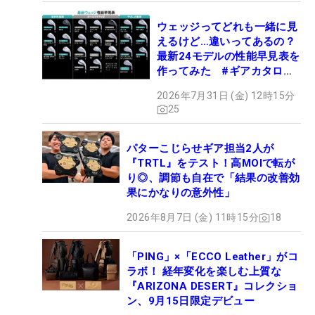
ウェッジってどれも一緒に見
えるけど…違いってあるの？
最新24モデルの性能早見表を
作ってみた #ギアカタログ
2026
2026年7月31日 (金) 12時15分
25
パターこじらせギア担当2人が
『TRTL』をテスト！高MOIで転が
り◎、調節も自在で「結果の改善効
果にかなりの意外性」
2026年8月7日 (金) 11時15分
18
「PING」×「ECCO Leather」がコ
ラボ！ 経年変化を楽しむ上質な
『ARIZONA DESERT』コレクショ
ン、9月15日限定デビュー