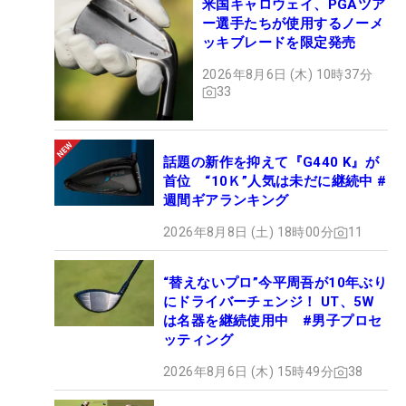
米国キャロウェイ、PGAツア
ー選手たちが使用するノーメ
ッキブレードを限定発売
2026年8月6日 (木) 10時37分
33
話題の新作を抑えて『G440 K』が
首位 “10Ｋ”人気は未だに継続中 #
週間ギアランキング
2026年8月8日 (土) 18時00分
11
“替えないプロ”今平周吾が10年ぶり
にドライバーチェンジ！ UT、5W
は名器を継続使用中 #男子プロセ
ッティング
2026年8月6日 (木) 15時49分
38