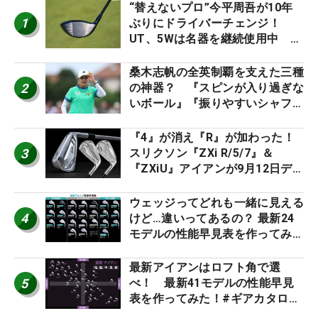
“替えないプロ”今平周吾が10年
1
ぶりにドライバーチェンジ！
UT、5Wは名器を継続使用中 #
男子プロセッティング
桑木志帆の全英制覇を支えた三種
2
の神器？ 『スピンが入り過ぎな
いボール』『振りやすいシャフ
ト』『真っすぐ飛ぶドライバ
ー』 #女子プロセッティング
『4』が消え『R』が加わった！
3
スリクソン『ZXi R/5/7』＆
『ZXiU』アイアンが9月12日デ
ビュー
ウェッジってどれも一緒に見える
4
けど…違いってあるの？ 最新24
モデルの性能早見表を作ってみ
た #ギアカタログ2026
最新アイアンはロフト角で選
5
べ！ 最新41モデルの性能早見
表を作ってみた！#ギアカタログ
2026