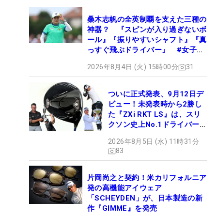
桑木志帆の全英制覇を支えた三種の
神器？ 『スピンが入り過ぎないボ
ール』『振りやすいシャフト』『真
っすぐ飛ぶドライバー』 #女子プ
ロセッティング
2026年8月4日 (火) 15時00分
31
ついに正式発表、9月12日デ
ビュー！未発表時から2勝し
た『ZXi RKT LS』は、スリ
クソン史上No.1ドライバー!?
【打ってみた】
2026年8月5日 (水) 11時31分
83
片岡尚之と契約！米カリフォルニア
発の高機能アイウェア
「SCHEYDEN」が、日本製造の新
作『GIMME』を発売