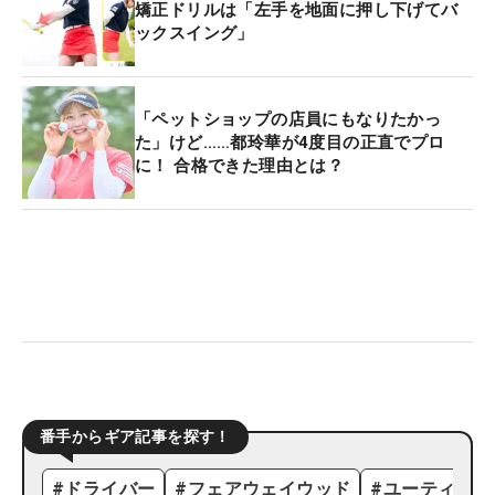
矯正ドリルは「左手を地面に押し下げてバ
ックスイング」
「ペットショップの店員にもなりたかっ
た」けど……都玲華が4度目の正直でプロ
に！ 合格できた理由とは？
番手からギア記事を探す！
#
ドライバー
#
フェアウェイウッド
#
ユーティリテ