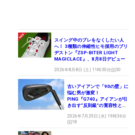
スイング中のブレをなくしたい人
へ！ 3種類の伸縮性ヒモ採用のブリ
ヂストン『ZSP-BITER LIGHT
MAGICLACE』、8月8日デビュー
2026年8月8日 (土) 11時30分
30
古いアイアンで「90の壁」に
悩む男が激変！
PING『G740』アイアンが引
き出す“反則級”の寛容性と飛
びは本当だった！
2026年7月29日 (水) 19時36分
18