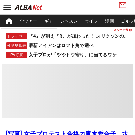
全ツアー
ギア
レッスン
ライフ
漫画
ゴルフ
メルマガ登録
『4』が消え『R』が加わった！ スリクソンの新作
ドライバー
最新アイアンはロフト角で選べ！
性能早見表
女子プロが「ややトウ寄り」に当てるワケ
FW打痕
[写真] 女子プロテスト合格の青木香奈子、水