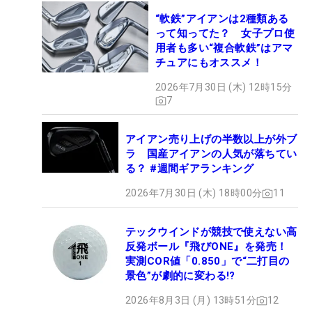
“軟鉄”アイアンは2種類ある
って知ってた？ 女子プロ使
用者も多い“複合軟鉄”はアマ
チュアにもオススメ！
2026年7月30日 (木) 12時15分
7
アイアン売り上げの半数以上が外ブ
ラ 国産アイアンの人気が落ちてい
る？ #週間ギアランキング
2026年7月30日 (木) 18時00分
11
テックウインドが競技で使えない高
反発ボール『飛びONE』を発売！
実測COR値「0.850」で“二打目の
景色”が劇的に変わる!?
2026年8月3日 (月) 13時51分
12