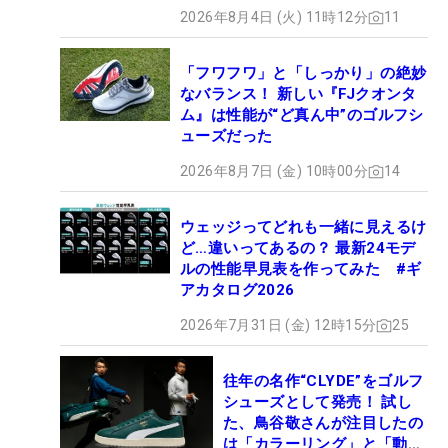
2026年8月4日 (火) 11時12分
11
「フワフワ」と「しっかり」の絶妙
なバランス！ 新しい『FJクオンタ
ム』は性能が“ど真ん中”のゴルフシ
ューズだった
2026年8月7日 (金) 10時00分
14
ウェッジってどれも一緒に見えるけ
ど…違いってあるの？ 最新24モデ
ルの性能早見表を作ってみた #ギ
アカタログ2026
2026年7月31日 (金) 12時15分
25
往年の名作“CLYDE”をゴルフ
シューズとして発売！ 試し
た、鳥谷敬さんが注目したの
は「カラーリング」と「動き