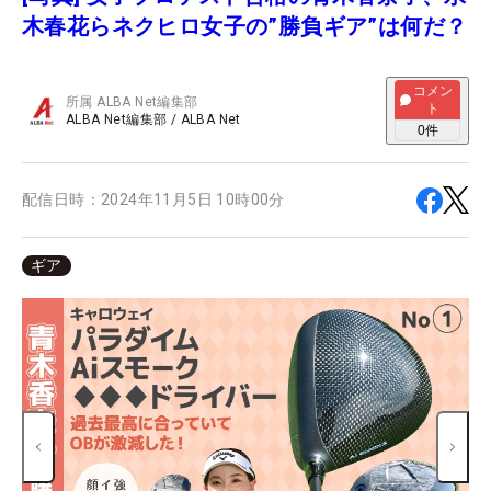
木春花らネクヒロ女子の”勝負ギア”は何だ？
コメン
所属
ALBA Net編集部
ト
ALBA Net編集部
/
ALBA Net
0
件
配信日時：
2024年11月5日 10時00分
ギア