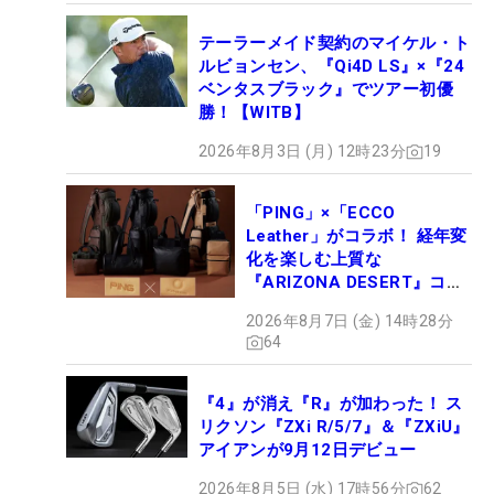
テーラーメイド契約のマイケル・ト
ルビョンセン、『Qi4D LS』×『24
ベンタスブラック』でツアー初優
勝！【WITB】
2026年8月3日 (月) 12時23分
19
「PING」×「ECCO
Leather」がコラボ！ 経年変
化を楽しむ上質な
『ARIZONA DESERT』コレ
クション、9月15日限定デビ
2026年8月7日 (金) 14時28分
ュー
64
『4』が消え『R』が加わった！ ス
リクソン『ZXi R/5/7』＆『ZXiU』
アイアンが9月12日デビュー
2026年8月5日 (水) 17時56分
62