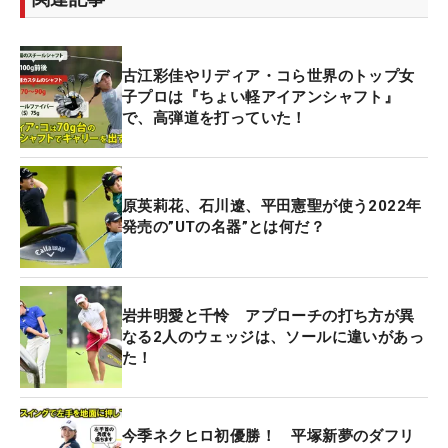
古江彩佳やリディア・コら世界のトップ女
子プロは『ちょい軽アイアンシャフト』
で、高弾道を打っていた！
原英莉花、石川遼、平田憲聖が使う2022年
発売の”UTの名器”とは何だ？
岩井明愛と千怜 アプローチの打ち方が異
なる2人のウェッジは、ソールに違いがあっ
た！
今季ネクヒロ初優勝！ 平塚新夢のダフリ