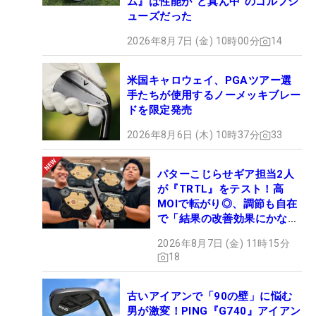
ム』は性能が“ど真ん中”のゴルフシ
ューズだった
2026年8月7日 (金) 10時00分
14
米国キャロウェイ、PGAツアー選
手たちが使用するノーメッキブレー
ドを限定発売
2026年8月6日 (木) 10時37分
33
パターこじらせギア担当2人
が『TRTL』をテスト！高
MOIで転がり◎、調節も自在
で「結果の改善効果にかなり
の意外性」
2026年8月7日 (金) 11時15分
18
古いアイアンで「90の壁」に悩む
男が激変！PING『G740』アイアン