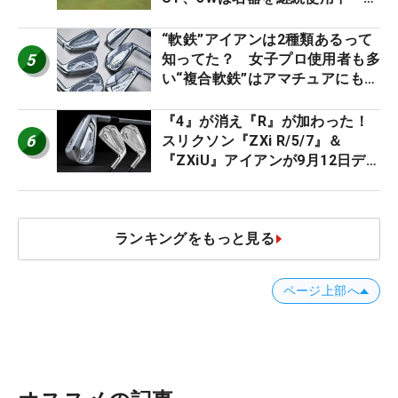
男子プロセッティング
“軟鉄”アイアンは2種類あるって
5
知ってた？ 女子プロ使用者も多
い“複合軟鉄”はアマチュアにもオ
ススメ！
『4』が消え『R』が加わった！
6
スリクソン『ZXi R/5/7』＆
『ZXiU』アイアンが9月12日デ
ビュー
ランキングをもっと見る
ページ上部へ