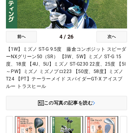
4
/
26
前へ
次へ
【1W】ミズノ ST-G 9.5度 藤倉コンポジット スピーダ
ーNXグリーン50（SR） 【3W、5W】ミズノ ST-G 15
度、18度 【4U、5U】ミズノ ST-G230 22度、25度 【5I
～PW】ミズノ ミズノプロ223 【50度、58度】ミズノ
T24 【PT】テーラーメイド スパイダーGT-X アイスブ
ルー トラスヒール
この写真の記事を読む