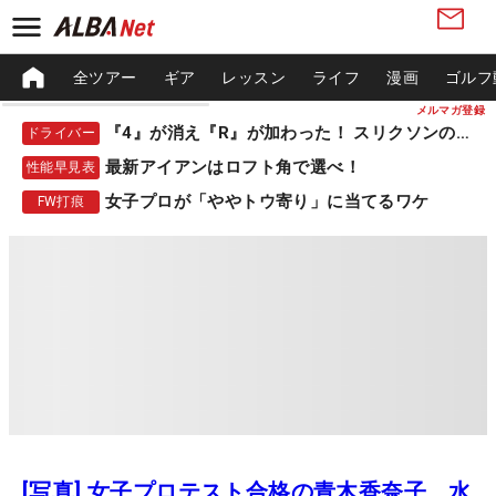
全ツアー
ギア
レッスン
ライフ
漫画
ゴルフ
メルマガ登録
『4』が消え『R』が加わった！ スリクソンの新作
ドライバー
最新アイアンはロフト角で選べ！
性能早見表
女子プロが「ややトウ寄り」に当てるワケ
FW打痕
[写真] 女子プロテスト合格の青木香奈子、水