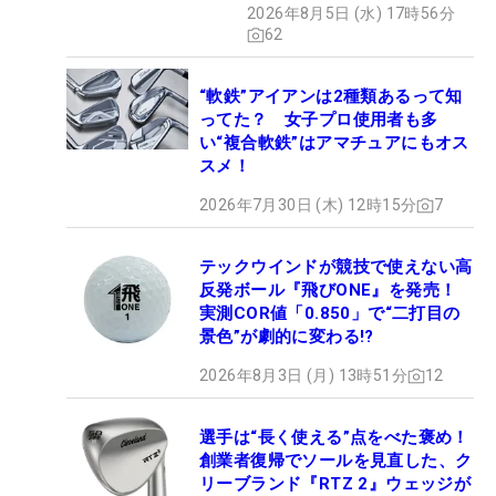
2026年8月5日 (水) 17時56分
62
“軟鉄”アイアンは2種類あるって知
ってた？ 女子プロ使用者も多
い“複合軟鉄”はアマチュアにもオス
スメ！
2026年7月30日 (木) 12時15分
7
テックウインドが競技で使えない高
反発ボール『飛びONE』を発売！
実測COR値「0.850」で“二打目の
景色”が劇的に変わる!?
2026年8月3日 (月) 13時51分
12
選手は“長く使える”点をべた褒め！
創業者復帰でソールを見直した、ク
リーブランド『RTZ 2』ウェッジが