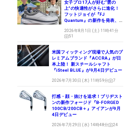
女子プロ17人が好む“雲の
上”の快適性がさらに進化！
フットジョイが『FJ
Quantum』の新作を発表、8
月7日デビュー
2026年8月1日 (土) 11時41分
51
米国フィッティング現場で人気のプ
レミアムブランド『ACCRA』が日
本上陸！ 新スチールシャフト
『iSteel BLUE』が9月4日デビュー
2026年7月30日 (木) 11時59分
7
打感・顔・抜けを追求！ブリヂスト
ンの新作フォージド『B-FORGED
100CB/200CB＋』アイアンが9月
4日デビュー
2026年7月29日 (水) 14時48分
24