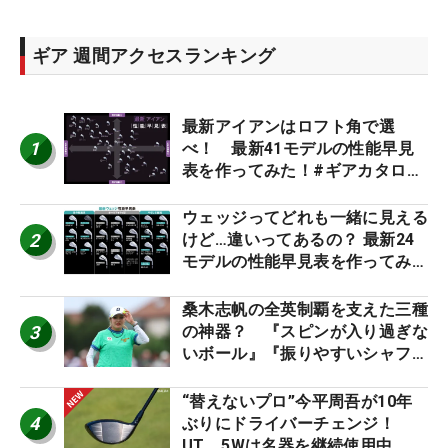
ギア 週間アクセスランキング
最新アイアンはロフト角で選
1
べ！ 最新41モデルの性能早見
表を作ってみた！#ギアカタログ
2026
ウェッジってどれも一緒に見える
2
けど…違いってあるの？ 最新24
モデルの性能早見表を作ってみ
た #ギアカタログ2026
桑木志帆の全英制覇を支えた三種
3
の神器？ 『スピンが入り過ぎな
いボール』『振りやすいシャフ
ト』『真っすぐ飛ぶドライバ
ー』 #女子プロセッティング
“替えないプロ”今平周吾が10年
4
ぶりにドライバーチェンジ！
UT、5Wは名器を継続使用中 #