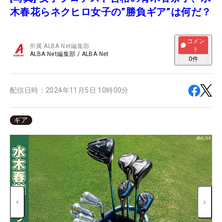
木春花らネクヒロ女子の”勝負ギア”は何だ？
コメン
所属
ALBA Net編集部
ト
ALBA Net編集部
/
ALBA Net
0
件
配信日時：
2024年11月5日 10時00分
ギア