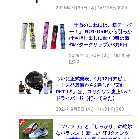
2026年7月30日 (木) 16時46分
20
「手首のこねには、逆テーパ
ー！」 NO1-GRIPから引っか
けや押し出しに効く3種の新
作パターグリップが8月8日デ
ビュー
2026年7月30日 (木) 14時20分
33
ついに正式発表、9月12日デビュ
ー！未発表時から2勝した『ZXi
RKT LS』は、スリクソン史上No.1
ドライバー!?【打ってみた】
2026年8月5日 (水) 11時31分
83
「フワフワ」と「しっかり」の絶妙
なバランス！ 新しい『FJクオンタ