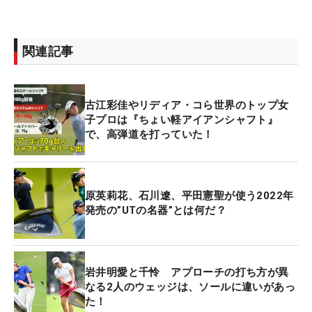
関連記事
古江彩佳やリディア・コら世界のトップ女
子プロは『ちょい軽アイアンシャフト』
で、高弾道を打っていた！
原英莉花、石川遼、平田憲聖が使う2022年
発売の”UTの名器”とは何だ？
岩井明愛と千怜 アプローチの打ち方が異
なる2人のウェッジは、ソールに違いがあっ
た！