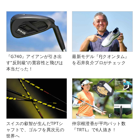
『G740』アイアンが引き出
最新モデル『FJクオンタム』
す“反則級”の寛容性と飛びは
を石井良介プロがチェック
本当だった！
スイスの叡智が生んだTPTシ
仲宗根澄香が平均パット数
ャフトで、ゴルフを異次元の
『TRTL』で6人抜き！
世界へ