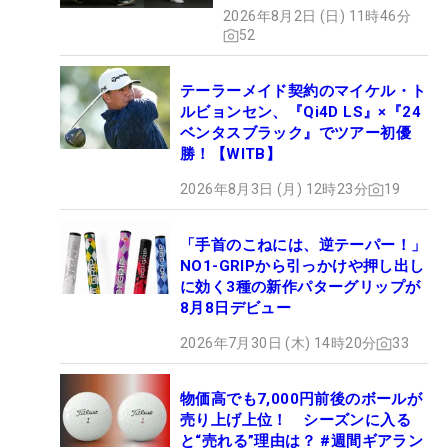
やすさ」
2026年8月2日 (日) 11時46分
52
テーラーメイド契約のマイケル・ト
ルビョンセン、『Qi4D LS』×『24
ベンタスブラック』でツアー初優
勝！【WITB】
2026年8月3日 (月) 12時23分
19
「手首のこねには、逆テーパー！」
NO1-GRIPから引っかけや押し出し
に効く3種の新作パターグリップが
8月8日デビュー
2026年7月30日 (木) 14時20分
33
物価高でも7,000円前後のボールが
売り上げ上位！ シーズンに入る
と“売れる”理由は？ #週間ギアラン