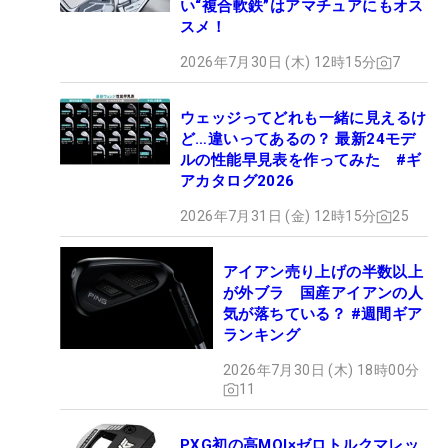
い“複合軟鉄”はアマチュアにもオス
スメ！
2026年7月30日 (木) 12時15分
7
ウェッジってどれも一緒に見えるけ
ど…違いってあるの？ 最新24モデ
ルの性能早見表を作ってみた #ギ
アカタログ2026
2026年7月31日 (金) 12時15分
25
アイアン売り上げの半数以上
が外ブラ 国産アイアンの人
気が落ちている？ #週間ギア
ランキング
2026年7月30日 (木) 18時00分
11
PXG初の高MOI×ゼロトルクマレッ