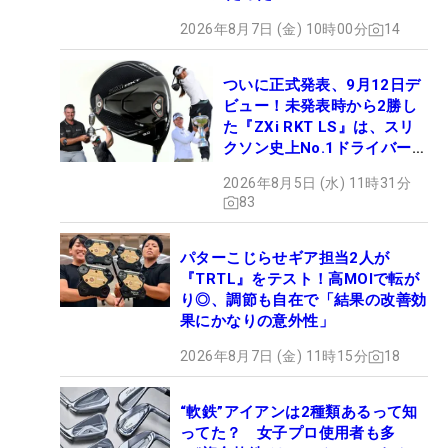
2026年8月7日 (金) 10時00分
14
ついに正式発表、9月12日デ
ビュー！未発表時から2勝し
た『ZXi RKT LS』は、スリ
クソン史上No.1ドライバー!?
【打ってみた】
2026年8月5日 (水) 11時31分
83
パターこじらせギア担当2人が
『TRTL』をテスト！高MOIで転が
り◎、調節も自在で「結果の改善効
果にかなりの意外性」
2026年8月7日 (金) 11時15分
18
“軟鉄”アイアンは2種類あるって知
ってた？ 女子プロ使用者も多