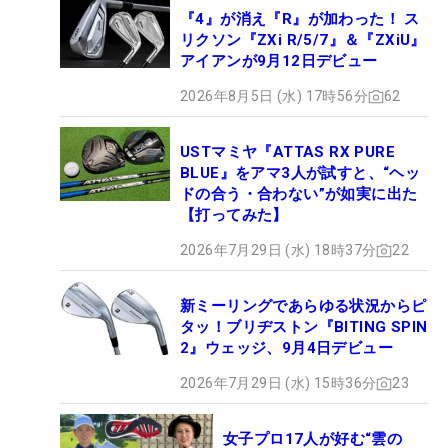
『4』が消え『R』が加わった！ ス
リクソン『ZXi R/5/7』＆『ZXiU』
アイアンが9月12日デビュー
2026年8月5日 (水) 17時56分
62
USTマミヤ『ATTAS RX PURE
BLUE』をアマ3人が試すと、“ヘッ
ドの合う・合わない”が如実に出た
【打ってみた】
2026年7月29日 (水) 18時37分
22
新ミーリングであらゆる状況からピ
タッ！ブリヂストン『BITING SPIN
2』ウェッジ、9月4日デビュー
2026年7月29日 (水) 15時36分
23
女子プロ17人が好む“雲の