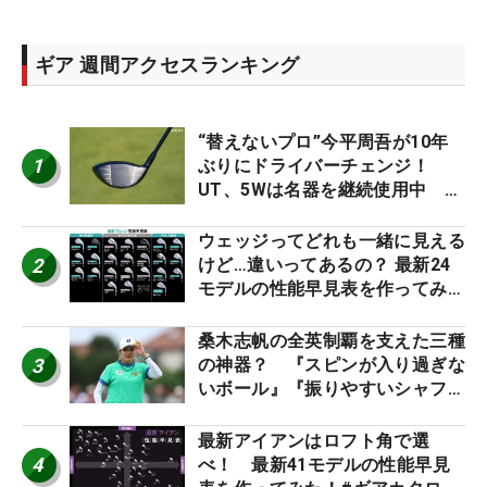
ギア 週間アクセスランキング
“替えないプロ”今平周吾が10年
1
ぶりにドライバーチェンジ！
UT、5Wは名器を継続使用中 #
男子プロセッティング
ウェッジってどれも一緒に見える
2
けど…違いってあるの？ 最新24
モデルの性能早見表を作ってみ
た #ギアカタログ2026
桑木志帆の全英制覇を支えた三種
3
の神器？ 『スピンが入り過ぎな
いボール』『振りやすいシャフ
ト』『真っすぐ飛ぶドライバ
ー』 #女子プロセッティング
最新アイアンはロフト角で選
4
べ！ 最新41モデルの性能早見