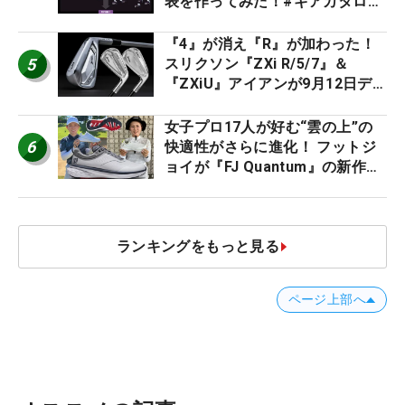
表を作ってみた！#ギアカタログ
2026
『4』が消え『R』が加わった！
5
スリクソン『ZXi R/5/7』＆
『ZXiU』アイアンが9月12日デ
ビュー
女子プロ17人が好む“雲の上”の
6
快適性がさらに進化！ フットジ
ョイが『FJ Quantum』の新作を
発表、8月7日デビュー
ランキングをもっと見る
ページ上部へ