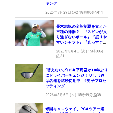
キング
2026年7月29日 (水) 18時00分
11
桑木志帆の全英制覇を支えた
三種の神器？ 『スピンが入
り過ぎないボール』『振りや
すいシャフト』『真っすぐ飛
ぶドライバー』 #女子プロ
2026年8月4日 (火) 15時00分
セッティング
31
“替えないプロ”今平周吾が10年ぶり
にドライバーチェンジ！ UT、5W
は名器を継続使用中 #男子プロセ
ッティング
2026年8月6日 (木) 15時49分
38
米国キャロウェイ、PGAツアー選