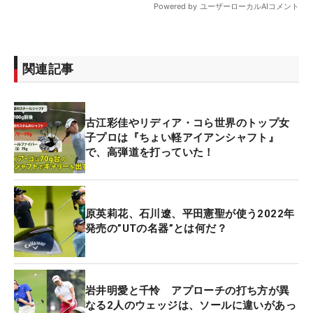
関連記事
古江彩佳やリディア・コら世界のトップ女
子プロは『ちょい軽アイアンシャフト』
で、高弾道を打っていた！
原英莉花、石川遼、平田憲聖が使う2022年
発売の”UTの名器”とは何だ？
岩井明愛と千怜 アプローチの打ち方が異
なる2人のウェッジは、ソールに違いがあっ