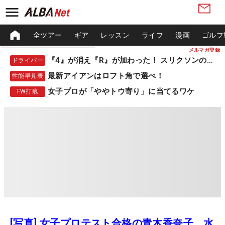
全ツアー
ギア
レッスン
ライフ
漫画
ゴルフ
メルマガ登録
『4』が消え『R』が加わった！ スリクソンの新作
ドライバー
最新アイアンはロフト角で選べ！
性能早見表
女子プロが「ややトウ寄り」に当てるワケ
FW打痕
[写真] 女子プロテスト合格の青木香奈子、水