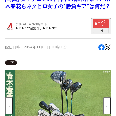
木春花らネクヒロ女子の”勝負ギア”は何だ？
コメン
所属
ALBA Net編集部
ト
ALBA Net編集部
/
ALBA Net
0
件
配信日時：
2024年11月5日 10時00分
ギア