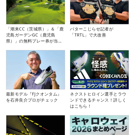
「潮来CC（茨城県）」＆「鹿
パターこじらせ記者が
児島ガーデンGC（鹿児島
「TRTL」で大改善
県）」の無料プレー券が当た
る！！
最新モデル『FJクオンタム』
ネクストヒロイン選手とラウ
を石井良介プロがチェック
ンドできるチャンス！詳しく
はこちら！