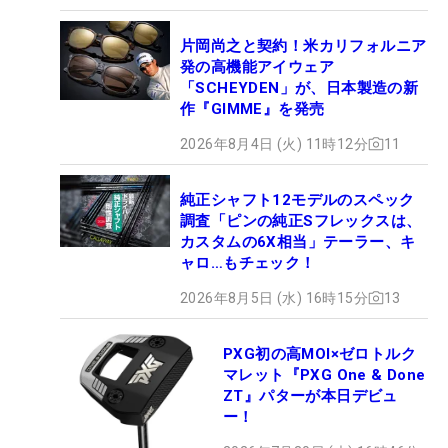
片岡尚之と契約！米カリフォルニア
発の高機能アイウェア
「SCHEYDEN」が、日本製造の新
作『GIMME』を発売
2026年8月4日 (火) 11時12分
11
純正シャフト12モデルのスペック
調査「ピンの純正Sフレックスは、
カスタムの6X相当」テーラー、キ
ャロ…もチェック！
2026年8月5日 (水) 16時15分
13
PXG初の高MOI×ゼロトルク
マレット『PXG One & Done
ZT』パターが本日デビュ
ー！