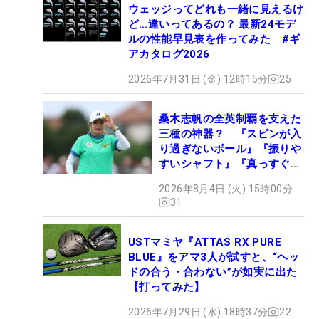
ウェッジってどれも一緒に見えるけ
ど…違いってあるの？ 最新24モデ
ルの性能早見表を作ってみた #ギ
アカタログ2026
2026年7月31日 (金) 12時15分
25
桑木志帆の全英制覇を支えた
三種の神器？ 『スピンが入
り過ぎないボール』『振りや
すいシャフト』『真っすぐ飛
ぶドライバー』 #女子プロ
2026年8月4日 (火) 15時00分
セッティング
31
USTマミヤ『ATTAS RX PURE
BLUE』をアマ3人が試すと、“ヘッ
ドの合う・合わない”が如実に出た
【打ってみた】
2026年7月29日 (水) 18時37分
22