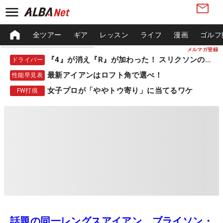
全ツアー
ギア
レッスン
ライフ
漫画
ゴルフ
メルマガ登録
『4』が消え『R』が加わった！ スリクソンの新作
ドライバー
最新アイアンはロフト角で選べ！
性能早見表
女子プロが「ややトウ寄り」に当てるワケ
FW打痕
話題の同一レングスアイアン、ブライソン・