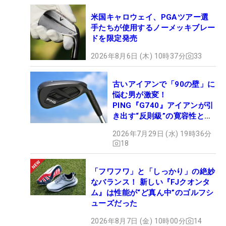
米国キャロウェイ、PGAツアー選
手たちが使用するノーメッキブレー
ドを限定発売
2026年8月6日 (木) 10時37分
33
古いアイアンで「90の壁」に
悩む男が激変！
PING『G740』アイアンが引
き出す“反則級”の寛容性と飛
びは本当だった！
2026年7月29日 (水) 19時36分
18
「フワフワ」と「しっかり」の絶妙
なバランス！ 新しい『FJクオンタ
ム』は性能が“ど真ん中”のゴルフシ
ューズだった
2026年8月7日 (金) 10時00分
14