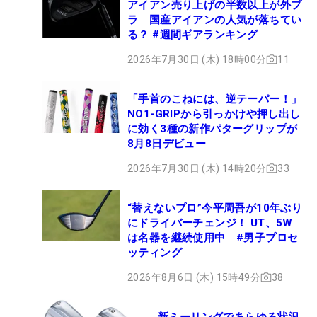
アイアン売り上げの半数以上が外ブ
ラ 国産アイアンの人気が落ちてい
る？ #週間ギアランキング
2026年7月30日 (木) 18時00分
11
「手首のこねには、逆テーパー！」
NO1-GRIPから引っかけや押し出し
に効く3種の新作パターグリップが
8月8日デビュー
2026年7月30日 (木) 14時20分
33
“替えないプロ”今平周吾が10年ぶり
にドライバーチェンジ！ UT、5W
は名器を継続使用中 #男子プロセ
ッティング
2026年8月6日 (木) 15時49分
38
新ミーリングであらゆる状況