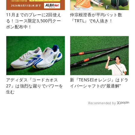
11月までのプレーに2回使え
仲宗根澄香が平均パット数
る！コース限定3,500円クー
『TRTL』で6人抜き！
ポン配布中！
アディダス『コードカオス
新『TENSEIオレンジ』はドラ
27』は強烈な蹴りでパワーを
イバーシャフトの“最適解”
生む
Recommended by