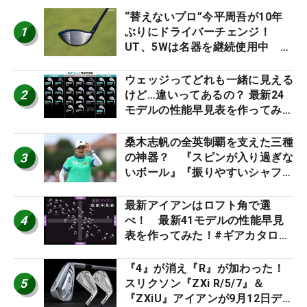
“替えないプロ”今平周吾が10年
1
ぶりにドライバーチェンジ！
UT、5Wは名器を継続使用中 #
男子プロセッティング
ウェッジってどれも一緒に見える
2
けど…違いってあるの？ 最新24
モデルの性能早見表を作ってみ
た #ギアカタログ2026
桑木志帆の全英制覇を支えた三種
3
の神器？ 『スピンが入り過ぎな
いボール』『振りやすいシャフ
ト』『真っすぐ飛ぶドライバ
ー』 #女子プロセッティング
最新アイアンはロフト角で選
4
べ！ 最新41モデルの性能早見
表を作ってみた！#ギアカタログ
2026
『4』が消え『R』が加わった！
5
スリクソン『ZXi R/5/7』＆
『ZXiU』アイアンが9月12日デ