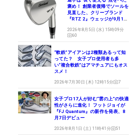
褒め！ 創業者復帰でソールを
見直した、クリーブランド
『RTZ 2』ウェッジが9月12
日デビュー
2026年8月5日 (水) 15時09分
60
“軟鉄”アイアンは2種類あるって知
ってた？ 女子プロ使用者も多
い“複合軟鉄”はアマチュアにもオス
スメ！
2026年7月30日 (木) 12時15分
7
女子プロ17人が好む“雲の上”の快適
性がさらに進化！ フットジョイが
『FJ Quantum』の新作を発表、8
月7日デビュー
2026年8月1日 (土) 11時41分
51