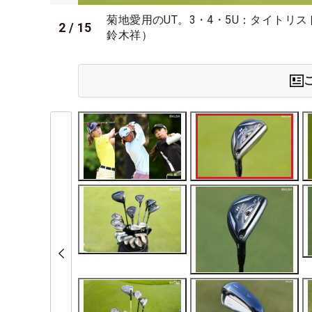
菊地愛用のUT。3・4・5U：タイトリスト
2
/
15
鈴木祥）