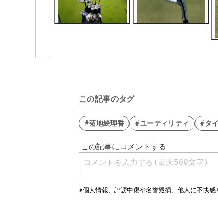
この記事のタグ
#菊地絵理香
#ユーティリティ
#タ