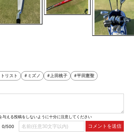
イトリスト
#ミズノ
#上田桃子
#平田憲聖