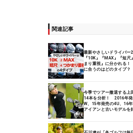
関連記事
最新やさしいドライバー2
『10K』『MAX』『短尺
まり重視』に分かれる！
に合うのはどのタイプ？
今季でツアー撤退する上
14本を分析！ 2016年
W、15年発売の4U、16
アイアンと古いモデルを
なぜ？
石川遼が「冬ゴルフは毎