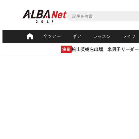
全ツアー
ギア
レッスン
ライフ
松山英樹ら出場 米男子リーダー
注目