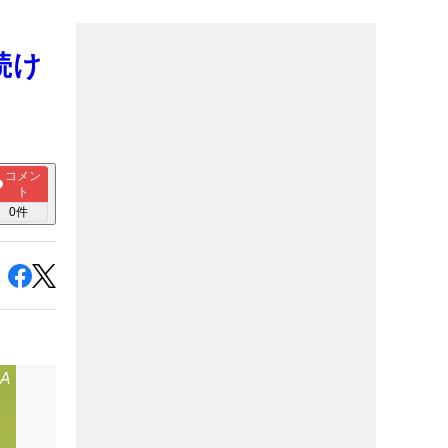
続け
コメン
ト
0
件