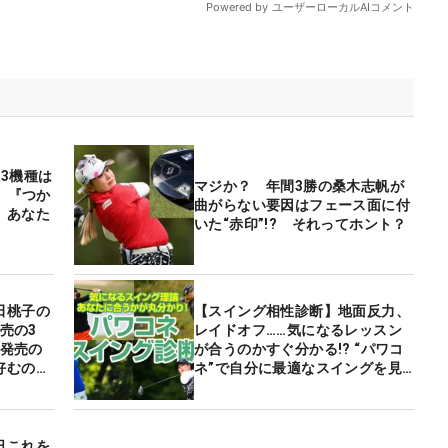
3機種は
マジか？ 年間3勝の桑木志帆が
』『つか
曲がらない要因はフェース面に付
 あなた
いた“赤印”!? それってホント？
田桃子の
【スイング相性診断】地面反力、
発売の3
レイドオフ……気になるレッスン
年発売の
が合うのかすぐ分かる!? “パワコ
好むのは
ネ”で自分に最適なスイングを見
つけよう！
日これを