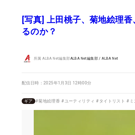
[写真] 上田桃子、菊地絵理
るのか？
所属
ALBA Net編集部
ALBA Net編集部
/
ALBA Net
配信日時：
2025年1月3日 12時00分
ギア
#
菊地絵理香
#
ユーティリティ
#
タイトリスト
#
ミ