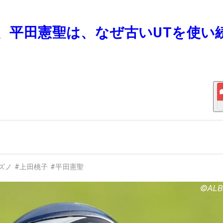
香、平田憲聖は、なぜ古いUTを使い
ズノ
#
上田桃子
#
平田憲聖