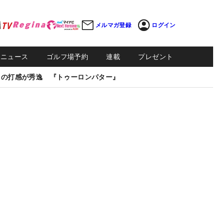
メルマガ登録
ログイン
Sニュース
ゴルフ場予約
連載
プレゼント
しの打感が秀逸 『トゥーロンパター』