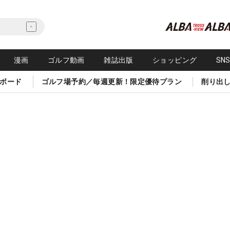
漫画
ゴルフ動画
雑誌出版
ショッピング
SN
ボード
ゴルフ場予約／毎週更新！限定優待プラン
削り出