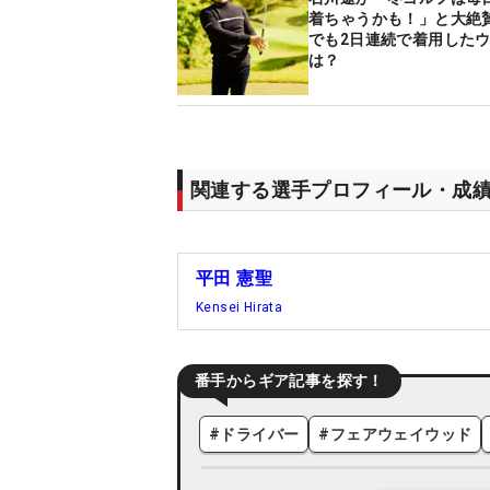
着ちゃうかも！」と大絶賛
でも2日連続で着用した
は？
関連する選手プロフィール・成
平田 憲聖
Kensei Hirata
番手からギア記事を探す！
#
ドライバー
#
フェアウェイウッド